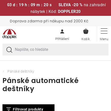
03 d : 19 h : 09 m : 20 s
SLEVA -20 %
na zahradní
nábytek | Kód:
DOPPLER20
Přejít
Doprava zdarma při nákupu nad 2000 Kč
Sedací soupravy
na
NÁKUPN
obsah
KOŠÍK
Slunečníky
Křesla a židle
Polstry a sedáky
Pánské deštníky
Pánské automatické
Stoly
deštníky
Lavice a houpačky
V
Filtrovat produkty