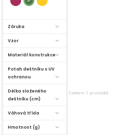
d
O nás
u
k
Záruka
Kontakty
t
ů
Vzor
Materiál konstrukce
Potah deštníku s UV
ochranou
Délka složeného
Celkem 7 produtků
deštníku (cm)
Váhová třída
Hmotnost (g)