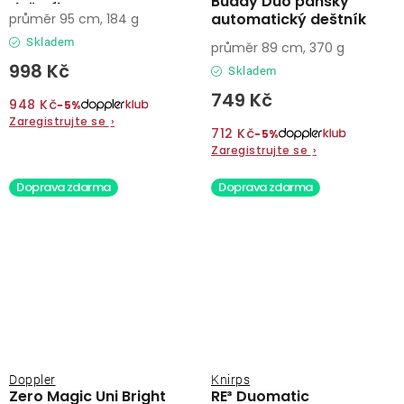
Buddy Duo pánský
deštník
automatický deštník
průměr 95 cm, 184 g
Skladem
průměr 89 cm, 370 g
998 Kč
Skladem
749 Kč
948 Kč
−5%
Zaregistrujte se
›
712 Kč
−5%
Zaregistrujte se
›
Doprava zdarma
Doprava zdarma
Doppler
Knirps
Zero Magic Uni Bright
RE³ Duomatic