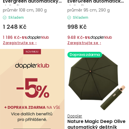
Evergreen automatický
EverGreen automatický
deštník
deštník
průměr 108 cm, 380 g
průměr 95 cm, 290 g
Skladem
Skladem
1 248 Kč
998 Kč
1 186 Kč
948 Kč
−5%
−5%
Zaregistrujte se
›
Zaregistrujte se
›
Doprava zdarma
Doppler
Nature Magic Deep Olive
automatický deštník