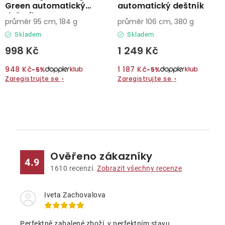
Green automatický
automatický deštník
deštník
průměr 95 cm, 184 g
průměr 106 cm, 380 g
Skladem
Skladem
998 Kč
1 249 Kč
948 Kč
1 187 Kč
−5%
−5%
Zaregistrujte se
›
Zaregistrujte se
›
O
v
l
Ověřeno zákazníky
á
4.9
d
1610
recenzí.
Zobrazit všechny recenze
a
c
Iveta Zachovalova
í
p
Perfektně zabalené zboží, v perfektním stavu.