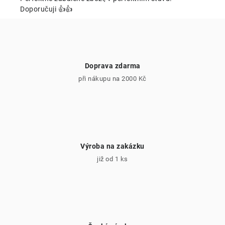
r
Doporučuji 👍👍
v
k
y
v
Doprava zdarma
ý
při nákupu na 2000 Kč
p
i
s
u
Výroba na zakázku
již od 1 ks