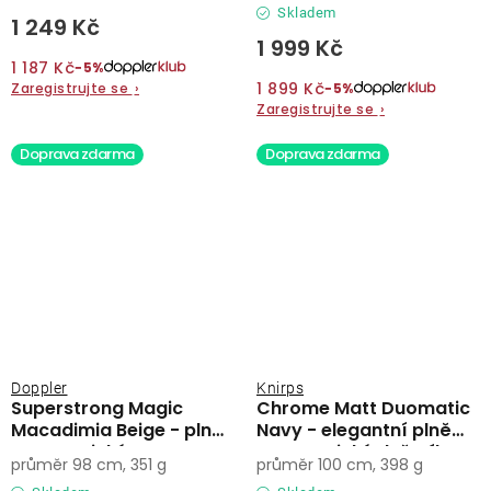
Skladem
1 249 Kč
1 999 Kč
1 187 Kč
−5%
1 899 Kč
Zaregistrujte se
›
−5%
Zaregistrujte se
›
Doprava zdarma
Doprava zdarma
Doppler
Knirps
Superstrong Magic
Chrome Matt Duomatic
Macadimia Beige - plně
Navy - elegantní plně
automatický
automatický deštník
průměr 98 cm, 351 g
průměr 100 cm, 398 g
pánský/dámský deštník