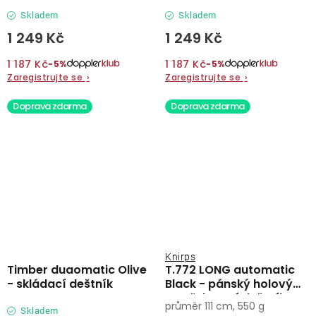
Skladem
Skladem
1 249 Kč
1 249 Kč
1 187 Kč
1 187 Kč
−5%
−5%
Zaregistrujte se
›
Zaregistrujte se
›
Doprava zdarma
Doprava zdarma
Knirps
Timber duaomatic Olive
T.772 LONG automatic
- skládací deštník
Black - pánský holový
vystřelovací deštník
průměr 111 cm, 550 g
Skladem