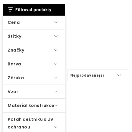
V
Filtrovat produkty
O nás
ý
p
Cena
Kontakty
i
Štítky
s
p
Značky
r
o
Barva
Ř
d
Nejprodávanější
Záruka
a
u
z
k
Vzor
e
t
n
ů
Materiál konstrukce
í
Potah deštníku s UV
p
ochranou
r