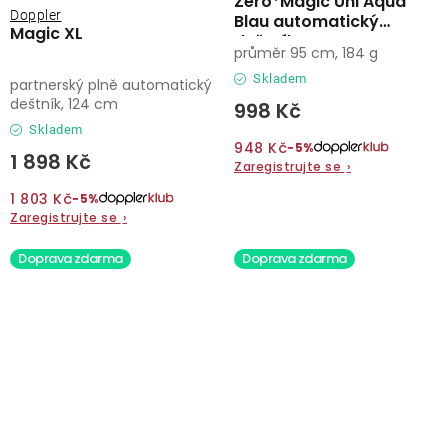
Zero*Magic Uni Aqua
Doppler
Blau automatický
Magic XL
deštník
průměr 95 cm, 184 g
Skladem
partnerský plně automatický
deštník, 124 cm
998 Kč
Skladem
948 Kč
−5%
1 898 Kč
Zaregistrujte se
›
1 803 Kč
−5%
Zaregistrujte se
›
Doprava zdarma
Doprava zdarma