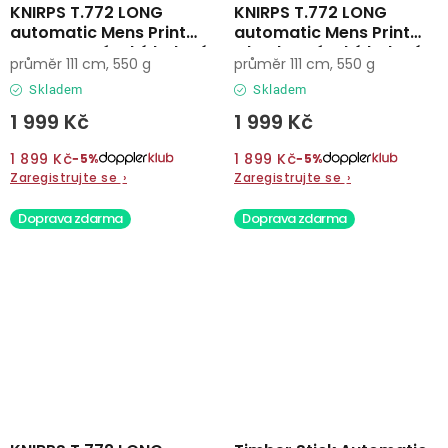
KNIRPS T.772 LONG
KNIRPS T.772 LONG
automatic Mens Print
automatic Mens Print
Pattern - pánský holový
Check - pánský holový
průměr 111 cm, 550 g
průměr 111 cm, 550 g
vystřelovací deštník
vystřelovací deštník
Skladem
Skladem
1 999 Kč
1 999 Kč
1 899 Kč
1 899 Kč
−5%
−5%
Zaregistrujte se
›
Zaregistrujte se
›
Doprava zdarma
Doprava zdarma