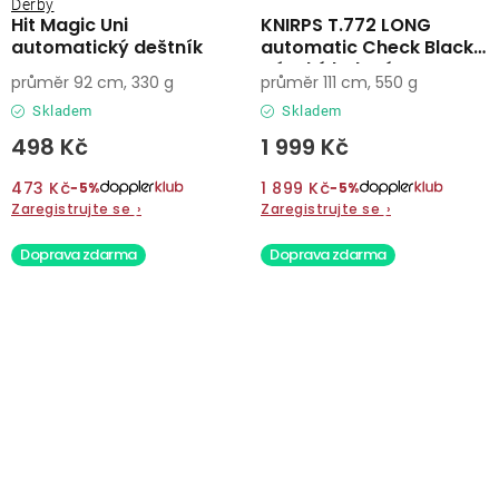
Derby
Hit Magic Uni
KNIRPS T.772 LONG
automatický deštník
automatic Check Black -
pánský holový
průměr 92 cm, 330 g
průměr 111 cm, 550 g
vystřelovací deštník
Skladem
Skladem
498 Kč
1 999 Kč
473 Kč
1 899 Kč
−5%
−5%
Zaregistrujte se
›
Zaregistrujte se
›
Doprava zdarma
Doprava zdarma