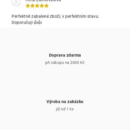
n
y
í
v
Perfektně zabalené zboží, v perfektním stavu.
ý
Doporučuji 👍👍
p
i
s
u
Doprava zdarma
při nákupu na 2000 Kč
Výroba na zakázku
již od 1 ks