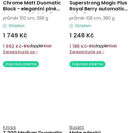
Chrome Matt Duomatic
Superstrong Magic Plus
Black - elegantní plně
Royal Berry automatický
automatický deštník
deštník
průměr 100 cm, 398 g
průměr 108 cm, 380 g
Skladem
Skladem
1 749 Kč
1 248 Kč
1 662 Kč
1 186 Kč
−5%
−5%
Zaregistrujte se
›
Zaregistrujte se
›
Doprava zdarma
Doprava zdarma
Knirps
Bugatti
T.200 Medium Duomatic
Mate pánský