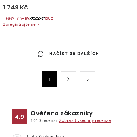
1 749 Kč
1 662 Kč
−5%
Zaregistrujte se
›
O
NAČÍST 36 DALŠÍCH
v
l
á
S
d
1
5
t
a
r
c
á
n
í
k
p
Ověřeno zákazníky
4.9
o
r
1610
recenzí.
Zobrazit všechny recenze
v
v
á
k
Iveta Zachovalova