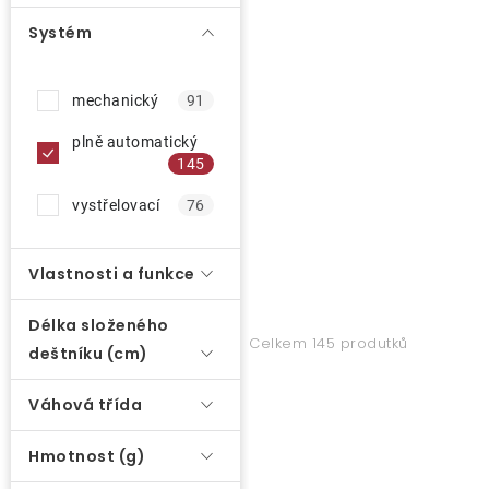
o
Systém
d
u
mechanický
91
k
t
plně automatický
145
ů
vystřelovací
76
Vlastnosti a funkce
Délka složeného
Celkem 145 produtků
deštníku (cm)
Váhová třída
Hmotnost (g)