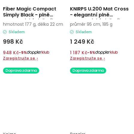
Fiber Magic Compact
KNIRPS U.200 Mat Cross
Simply Black - plně
- elegantní plně
automatický deštník
automatický deštník
hmotnost 177 g, délka 22 cm
průměr 95 cm, 185 g
Skladem
Skladem
998 Kč
1 249 Kč
948 Kč
1 187 Kč
−5%
−5%
Zaregistrujte se
›
Zaregistrujte se
›
Doprava zdarma
Doprava zdarma