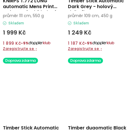
KNIRPS T.772 LONG
Timber Stick Automatic
automatic Mens Print
Dark Grey - holový
Stripe - pánský holový
deštník
průměr 111 cm, 550 g
průměr 109 cm, 450 g
vystřelovací deštník
Skladem
Skladem
1 999 Kč
1 249 Kč
1 899 Kč
1 187 Kč
−5%
−5%
Zaregistrujte se
›
Zaregistrujte se
›
Doprava zdarma
Doprava zdarma
Timber Stick Automatic
Timber duaomatic Black