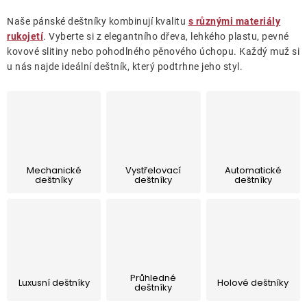
Lehátka
Naše pánské deštníky kombinují kvalitu
s různými materiály
rukojetí
. Vyberte si z elegantního dřeva, lehkého plastu, pevné
Doplňky
kovové slitiny nebo pohodlného pěnového úchopu. Každý muž si
u nás najde ideální deštník, který podtrhne jeho styl.
Deštníky
Gastro produkty
Mechanické
Vystřelovací
Automatické
Kolekce
deštníky
deštníky
deštníky
Prodávané značky
Klub výhod
Průhledné
Luxusní deštníky
Holové deštníky
deštníky
Naše katalogy