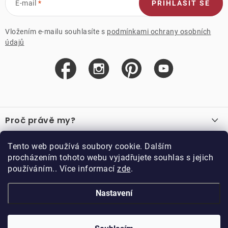
E-mail
PŘIHLÁSIT SE
Vložením e-mailu souhlasíte s
podmínkami ochrany osobních
údajů
Z
á
Proč právě my?
p
a
O nás
Důležité odkazy
Tento web používá soubory cookie. Dalším
Recenze
t
procházením tohoto webu vyjadřujete souhlas s jejich
Velkoobchod
í
používáním.. Více informací
zde
.
O nákupu
Vzorková prodejna
Vrácení a reklamace
Kontakty
Nastavení
Kontakty
Obchodní podmínky
Kariéra
Podmínky věrnostního programu
Blog
Doppler CZ spol. s.r.o.,