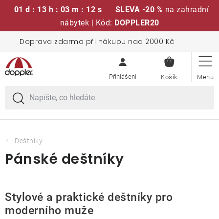
01 d : 13 h : 03 m : 11 s
SLEVA -20 %
na zahradní
nábytek | Kód:
DOPPLER20
Přejít
Doprava zdarma při nákupu nad 2000 Kč
Sedací soupravy
na
NÁKUPN
obsah
KOŠÍK
Slunečníky
Křesla a židle
Polstry a sedáky
Deštníky
Pánské deštníky
Stoly
Lavice a houpačky
Stylové a praktické deštníky pro
moderního muže