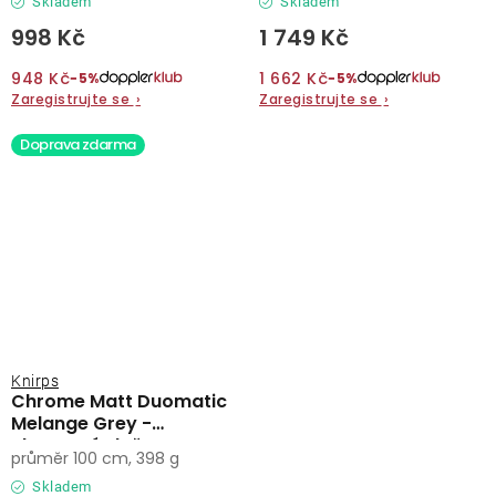
Skladem
Skladem
998 Kč
1 749 Kč
948 Kč
1 662 Kč
−5%
−5%
Zaregistrujte se
›
Zaregistrujte se
›
Doprava zdarma
Knirps
Chrome Matt Duomatic
Melange Grey -
elegantní plně
průměr 100 cm, 398 g
automatický deštník
Skladem