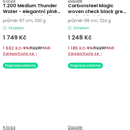
Knirps
Doppler
T.200 Medium Thunder
Carbonsteel Magic
Water - elegantní plně
woven check black grey
automatický deštník
- pánský plně
průměr 97 cm, 330 g
průměr 99 cm, 324 g
automatický deštník
Skladem
Skladem
1 749 Kč
1 248 Kč
1 662 Kč
1 186 Kč
−5%
−5%
Zaregistrujte se
›
Zaregistrujte se
›
Doprava zdarma
Doprava zdarma
Knirps
Doppler