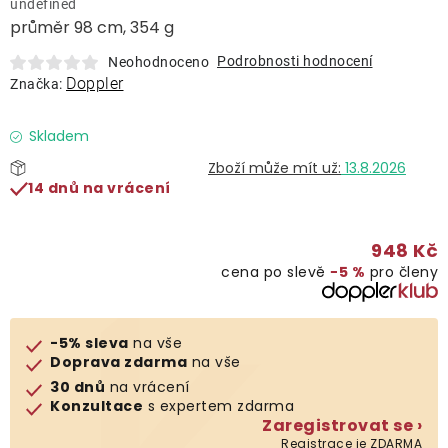
undefined
Lehátka
průměr 98 cm, 354 g
Podrobnosti hodnocení
Neohodnoceno
Doplňky
Doppler
Značka:
Deštníky
Skladem
13.8.2026
14 dnů na vrácení
Gastro produkty
948 Kč
Kolekce
cena po slevě
−5 %
pro členy
Prodávané značky
-5% sleva
na vše
Doprava zdarma
na vše
Klub výhod
30 dnů
na vrácení
Konzultace
s expertem zdarma
Zaregistrovat se ›
Naše katalogy
Registrace je ZDARMA