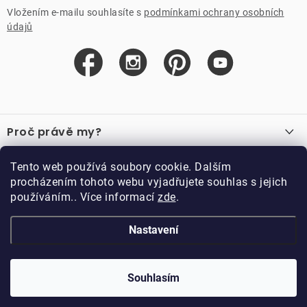
Vložením e-mailu souhlasíte s
podmínkami ochrany osobních
údajů
Z
á
Proč právě my?
p
a
O nás
Důležité odkazy
Tento web používá soubory cookie. Dalším
Recenze
t
procházením tohoto webu vyjadřujete souhlas s jejich
Velkoobchod
í
používáním.. Více informací
zde
.
O nákupu
Vzorková prodejna
Vrácení a reklamace
Kontakty
Nastavení
Kontakty
Obchodní podmínky
Kariéra
Podmínky věrnostního programu
Blog
Doppler CZ spol. s.r.o.,
Doppler klub
Trocnovská 70, 374 01
Souhlasím
Copyright 2026
DOPPLER CZ spol. s r.o.
. Všechna práva vyhrazena.
Trhové Sviny
Kolekce
Vytvořil Shoptet
Upravil ROIMARK