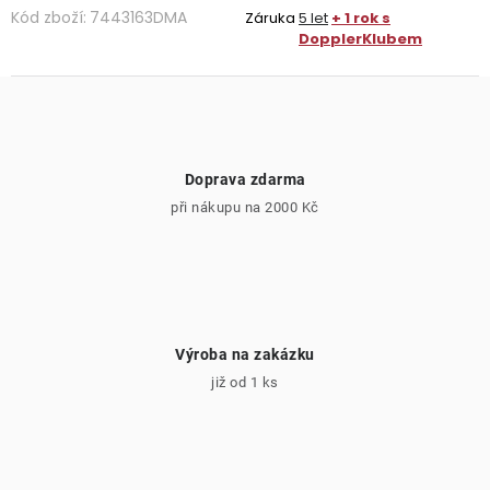
Kód zboží:
7443163DMA
Záruka
5 let
+ 1 rok s
DopplerKlubem
Doprava zdarma
při nákupu na 2000 Kč
Výroba na zakázku
již od 1 ks