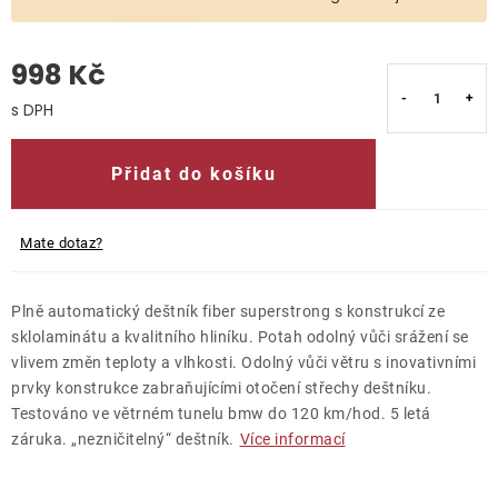
O nás
998 Kč
Kontakty
Měrná cena:
Přidat do košíku
Mate dotaz?
Plně automatický deštník fiber superstrong s konstrukcí ze
sklolaminátu a kvalitního hliníku. Potah odolný vůči srážení se
vlivem změn teploty a vlhkosti. Odolný vůči větru s inovativními
prvky konstrukce zabraňujícími otočení střechy deštníku.
Testováno ve větrném tunelu bmw do 120 km/hod. 5 letá
záruka. „nezničitelný“ deštník.
Více informací