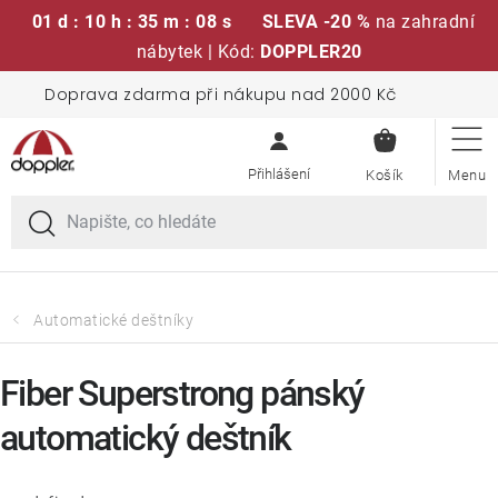
01 d : 10 h : 35 m : 07 s
SLEVA -20 %
na zahradní
nábytek | Kód:
DOPPLER20
Přejít
Doprava zdarma při nákupu nad 2000 Kč
Sedací soupravy
na
NÁKUPN
obsah
KOŠÍK
Slunečníky
Křesla a židle
Polstry a sedáky
Automatické deštníky
Stoly
Fiber Superstrong pánský
automatický deštník
Lavice a houpačky