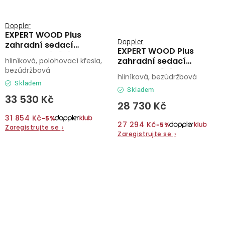
Doppler
EXPERT WOOD Plus
Doppler
zahradní sedací
EXPERT WOOD Plus
souprava 4+2+1
zahradní sedací
hliníková, polohovací křesla,
bezúdržbová
souprava 6+1
hliníková, bezúdržbová
Skladem
Skladem
33 530 Kč
28 730 Kč
31 854 Kč
−5%
27 294 Kč
−5%
Zaregistrujte se
›
Zaregistrujte se
›