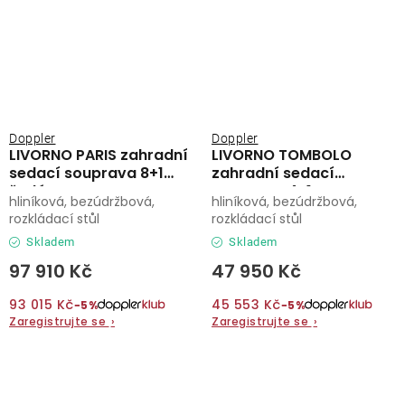
Doppler
Doppler
LIVORNO PARIS zahradní
LIVORNO TOMBOLO
sedací souprava 8+1
zahradní sedací
šedá
souprava 4+1
hliníková, bezúdržbová,
hliníková, bezúdržbová,
rozkládací stůl
rozkládací stůl
Skladem
Skladem
97 910 Kč
47 950 Kč
93 015 Kč
45 553 Kč
−5%
−5%
Zaregistrujte se
›
Zaregistrujte se
›