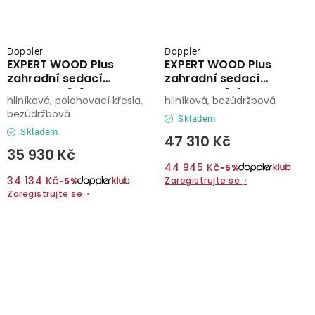
Doppler
Doppler
EXPERT WOOD Plus
EXPERT WOOD Plus
zahradní sedací
zahradní sedací
souprava 6+1
souprava 8+1
hliníková, polohovací křesla,
hliníková, bezúdržbová
bezúdržbová
Skladem
Skladem
47 310 Kč
35 930 Kč
44 945 Kč
−5%
34 134 Kč
Zaregistrujte se
›
−5%
Zaregistrujte se
›