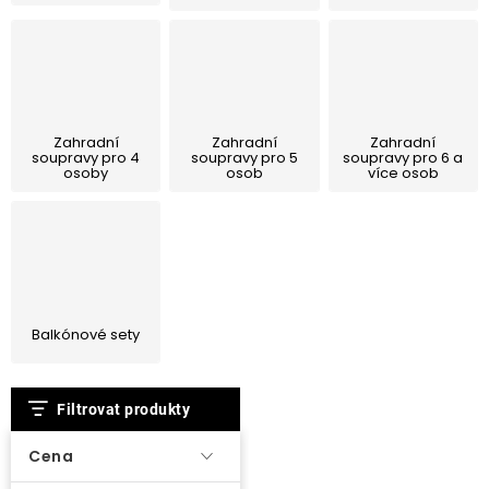
O nás
Kontakty
Zahradní
Zahradní
Zahradní
soupravy pro 4
soupravy pro 5
soupravy pro 6 a
osoby
osob
více osob
Balkónové sety
V
Filtrovat produkty
ý
p
Cena