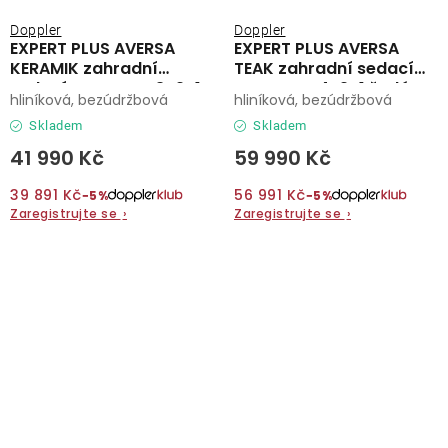
Doppler
Doppler
EXPERT PLUS AVERSA
EXPERT PLUS AVERSA
KERAMIK zahradní
TEAK zahradní sedací
sedací souprava 3+2+1
souprava 4+2+1 šedá
hliníková, bezúdržbová
hliníková, bezúdržbová
antracit
Skladem
Skladem
41 990 Kč
59 990 Kč
39 891 Kč
56 991 Kč
−5%
−5%
Zaregistrujte se
›
Zaregistrujte se
›