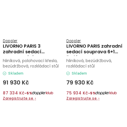
Doppler
Doppler
LIVORNO PARIS 3
LIVORNO PARIS zahradní
zahradní sedací
sedací souprava 6+1
souprava 6+1
šedá
hliníková, polohovací křesla,
hliníková, bezúdržbová,
bezúdržbová, rozkládací stůl
rozkládací stůl
Skladem
Skladem
91 930 Kč
79 930 Kč
87 334 Kč
75 934 Kč
−5%
−5%
Zaregistrujte se
›
Zaregistrujte se
›