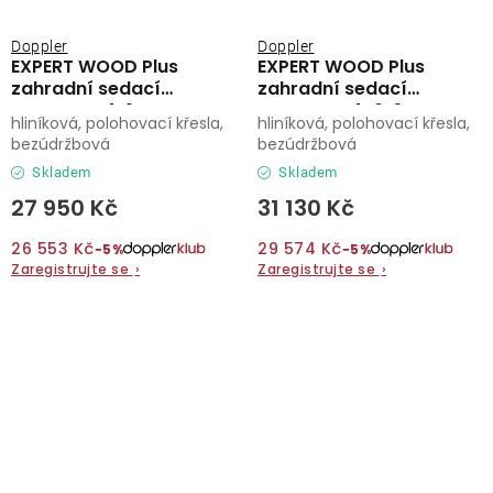
Doppler
Doppler
EXPERT WOOD Plus
EXPERT WOOD Plus
zahradní sedací
zahradní sedací
souprava 4+1
souprava 4+2+1
hliníková, polohovací křesla,
hliníková, polohovací křesla,
bezúdržbová
bezúdržbová
Skladem
Skladem
27 950 Kč
31 130 Kč
26 553 Kč
29 574 Kč
−5%
−5%
Zaregistrujte se
›
Zaregistrujte se
›