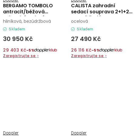
Doppler
Doppler
BERGAMO TOMBOLO
CALISTA zahradní
antracit/béžová
sedací souprava 2+1+2
zahradní sedací
tmavě šedá
hliníková, bezúdržbová
ocelová
souprava 4+1
Skladem
Skladem
30 950 Kč
27 490 Kč
29 403 Kč
26 116 Kč
−5%
−5%
Zaregistrujte se
›
Zaregistrujte se
›
Doppler
Doppler