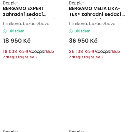
Doppler
Doppler
BERGAMO EXPERT
BERGAMO MELIA LIKA-
zahradní sedací
TEX® zahradní sedací
souprava 4+1 antracit
souprava 4+1 antracit
hliníková, bezúdržbová
hliníková, bezúdržbová
Skladem
Skladem
18 950 Kč
36 950 Kč
18 003 Kč
35 103 Kč
−5%
−5%
Zaregistrujte se
›
Zaregistrujte se
›