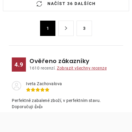
NAČÍST 36 DALŠÍCH
v
l
á
S
d
1
3
t
a
r
c
á
n
í
k
p
Ověřeno zákazníky
4.9
o
r
1610
recenzí.
Zobrazit všechny recenze
v
v
á
k
Iveta Zachovalova
n
y
í
v
Perfektně zabalené zboží, v perfektním stavu.
ý
Doporučuji 👍👍
p
i
s