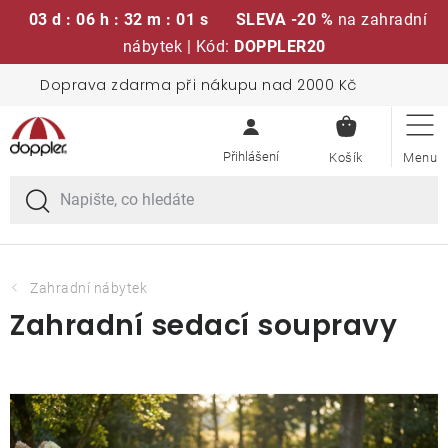
03 d : 06 h : 32 m : 00 s
SLEVA -20 %
na zahradní
nábytek | Kód:
DOPPLER20
Přejít
Doprava zdarma při nákupu nad 2000 Kč
Sedací soupravy
na
NÁKUPN
obsah
KOŠÍK
Slunečníky
Křesla a židle
Polstry a sedáky
Zahradní nábytek
Zahradní sedací soupravy
Stoly
Lavice a houpačky