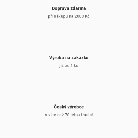
u
Doprava zdarma
při nákupu na 2000 Kč
Výroba na zakázku
již od 1 ks
Český výrobce
s více než 70 letou tradicí