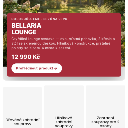
Lehátka
DOPORUČUJEME · SEZÓNA 2026
Doplňky
BELLARIA
LOUNGE
Deštníky
Čtyřdílná lounge sestava — dvoumístná pohovka, 2 křesla a
stůl se skleněnou deskou. Hliníková konstrukce, pratelné
polstry se zipem. 4 místa k sezení.
Gastro produkty
12 990 Kč
Prohlédnout produkt
Kolekce
Prodávané značky
Klub výhod
Hliníkové
Zahradní
Dřevěné zahradní
zahradní
soupravy pro 2
soupravy
Naše katalogy
soupravy
osoby