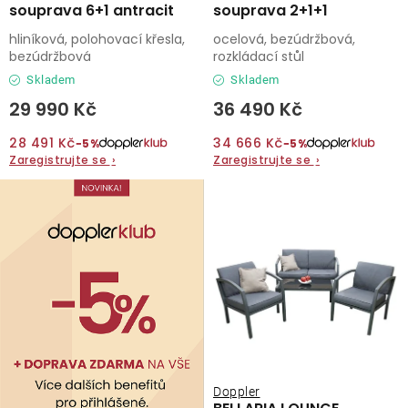
souprava 6+1 antracit
souprava 2+1+1
hliníková, polohovací křesla,
ocelová, bezúdržbová,
bezúdržbová
rozkládací stůl
Skladem
Skladem
29 990 Kč
36 490 Kč
28 491 Kč
34 666 Kč
−5%
−5%
Zaregistrujte se
›
Zaregistrujte se
›
Doppler