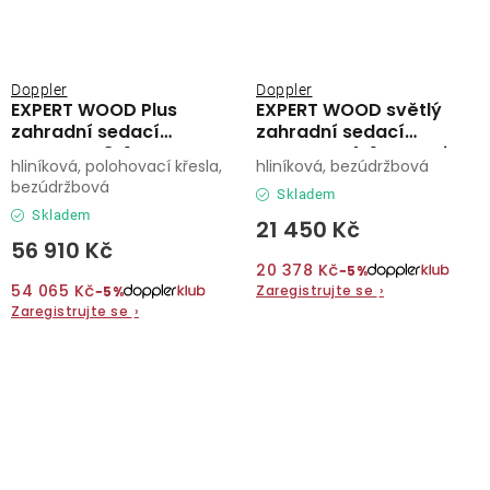
Doppler
Doppler
EXPERT WOOD Plus
EXPERT WOOD světlý
zahradní sedací
zahradní sedací
souprava 8+1
souprava 4+1 antracit
hliníková, polohovací křesla,
hliníková, bezúdržbová
bezúdržbová
Skladem
Skladem
21 450 Kč
56 910 Kč
20 378 Kč
−5%
54 065 Kč
Zaregistrujte se
›
−5%
Zaregistrujte se
›