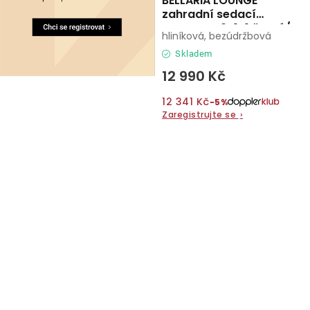
BELLARIA LOUNGE
zahradní sedací
souprava 2+1+1 černá/
hliníková, bezúdržbová
šedá
Skladem
12 990 Kč
12 341 Kč
−5%
Zaregistrujte se
›