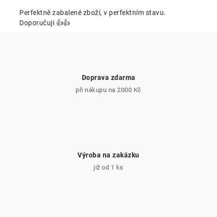
í
p
Perfektně zabalené zboží, v perfektním stavu.
r
Doporučuji 👍👍
v
k
y
v
Doprava zdarma
ý
při nákupu na 2000 Kč
p
i
s
u
Výroba na zakázku
již od 1 ks