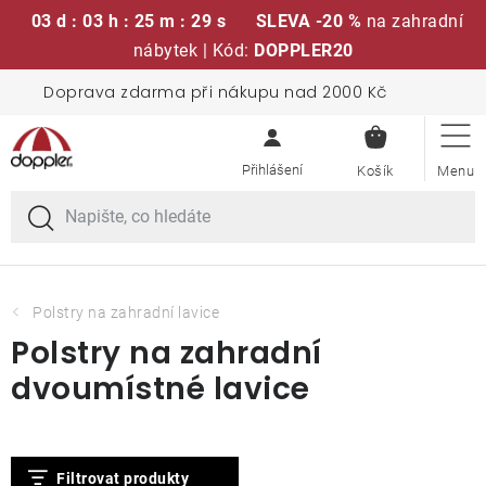
03 d : 03 h : 25 m : 29 s
SLEVA -20 %
na zahradní
nábytek | Kód:
DOPPLER20
Přejít
Doprava zdarma při nákupu nad 2000 Kč
Sedací soupravy
na
NÁKUPN
obsah
KOŠÍK
Slunečníky
Křesla a židle
Polstry a sedáky
Polstry na zahradní lavice
Polstry na zahradní
Stoly
dvoumístné lavice
Lavice a houpačky
V
Filtrovat produkty