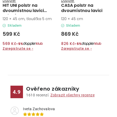
Doppler
Doppler
HIT UNI polstr na
CASA polstr na
dvoumístnou lavici
dvoumístnou lavici
zelená
120 × 45 cm, tloušťka 5 cm
120 × 45 cm
Skladem
Skladem
599 Kč
869 Kč
569 Kč
826 Kč
−5%
−5%
Zaregistrujte se
›
Zaregistrujte se
›
O
v
l
Ověřeno zákazníky
á
4.9
d
1610
recenzí.
Zobrazit všechny recenze
a
c
Iveta Zachovalova