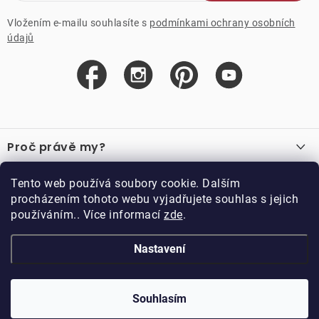
Vložením e-mailu souhlasíte s
podmínkami ochrany osobních
údajů
Z
á
Proč právě my?
p
a
O nás
Důležité odkazy
Tento web používá soubory cookie. Dalším
Recenze
t
procházením tohoto webu vyjadřujete souhlas s jejich
Velkoobchod
í
používáním.. Více informací
zde
.
O nákupu
Vzorková prodejna
Vrácení a reklamace
Kontakty
Nastavení
Kontakty
Obchodní podmínky
Kariéra
Podmínky věrnostního programu
Blog
Doppler CZ spol. s.r.o.,
Doppler klub
Trocnovská 70, 374 01
Souhlasím
Copyright 2026
DOPPLER CZ spol. s r.o.
. Všechna práva vyhrazena.
Trhové Sviny
Kolekce
Vytvořil Shoptet
Upravil ROIMARK