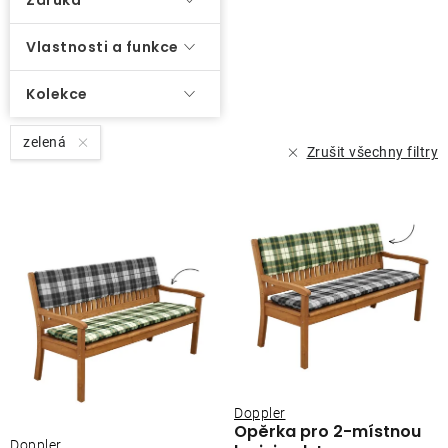
Záruka
ů
O nás
Vlastnosti a funkce
Kontakty
Kolekce
zelená
Zrušit všechny filtry
Doppler
Opěrka pro 2-místnou
Doppler