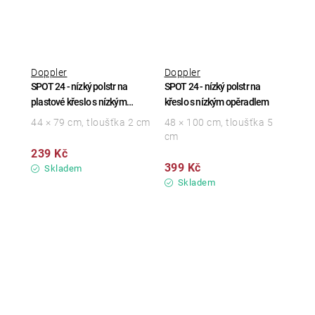
Doppler
Doppler
SPOT 24 - nízký polstr na
SPOT 24 - nízký polstr na
plastové křeslo s nízkým
křeslo s nízkým opěradlem
opěradlem
44 × 79 cm, tloušťka 2 cm
48 × 100 cm, tloušťka 5
cm
239 Kč
399 Kč
Skladem
Skladem