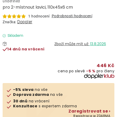
undefined
Lehátka
pro 2-místnout lavici, 110x45x6 cm
Podrobnosti hodnocení
1 hodnocení
Doplňky
Doppler
Značka:
Deštníky
Skladem
13.8.2026
14 dnů na vrácení
Gastro produkty
446 Kč
Kolekce
cena po slevě
−5 %
pro členy
Prodávané značky
-5% sleva
na vše
Doprava zdarma
na vše
Klub výhod
30 dnů
na vrácení
Konzultace
s expertem zdarma
Zaregistrovat se ›
Naše katalogy
Registrace je ZDARMA