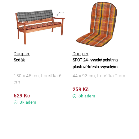
Doppler
Doppler
Sedák
SPOT 24 - vysoký polstr na
plastové křeslo s vysokým
opěradlem
150 × 45 cm, tloušťka 6
44 × 93 cm, tloušťka 2 cm
cm
259 Kč
629 Kč
Skladem
Skladem