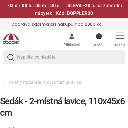
03 d : 08 h : 36 m : 30 s
SLEVA -20 %
na zahradní
nábytek | Kód:
DOPPLER20
Přejít
Doprava zdarma při nákupu nad 2000 Kč
Sedací soupravy
na
NÁKUPN
obsah
KOŠÍK
Slunečníky
Křesla a židle
Polstry a sedáky
Polstry na zahradní dvoumístné lavice
Stoly
Sedák - 2-místná lavice, 110x45x6
cm
Lavice a houpačky