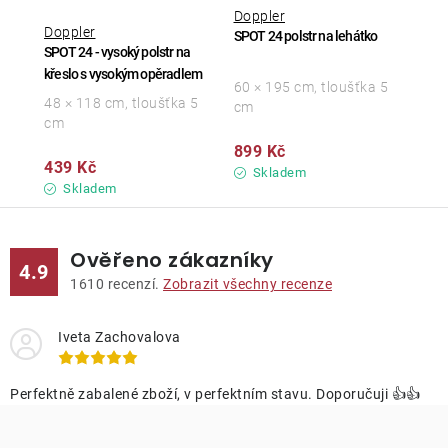
Doppler
Doppler
SPOT 24 polstr na lehátko
SPOT 24 - vysoký polstr na
křeslo s vysokým opěradlem
60 × 195 cm, tloušťka 5
48 × 118 cm, tloušťka 5
cm
cm
899 Kč
439 Kč
Skladem
Skladem
Ověřeno zákazníky
4.9
1610
recenzí.
Zobrazit všechny recenze
Iveta Zachovalova
Perfektně zabalené zboží, v perfektním stavu. Doporučuji 👍👍