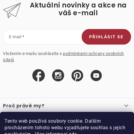
Aktuální novinky a akce na
váš e-mail
E-mail
PŘIHLÁSIT SE
Vložením e-mailu souhlasíte s
podmínkami ochrany osobních
údajů
Z
á
Proč právě my?
p
a
O nás
Důležité odkazy
Tento web používá soubory cookie. Dalším
Recenze
t
procházením tohoto webu vyjadřujete souhlas s jejich
Velkoobchod
í