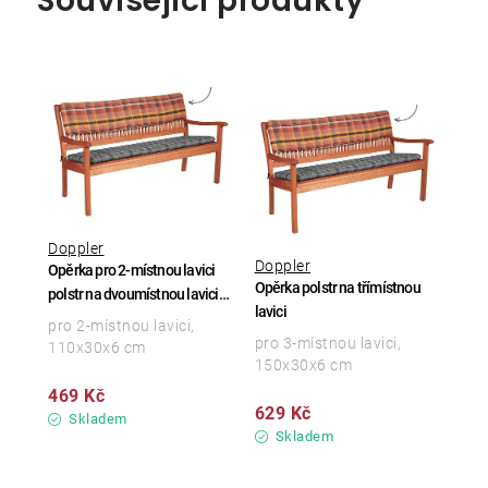
Související produkty
Doppler
Doppler
Opěrka pro 2-místnou lavici
Opěrka polstr na třímístnou
polstr na dvoumístnou lavici
lavici
110x30x6 cm
pro 2-místnou lavici,
pro 3-místnou lavici,
110x30x6 cm
150x30x6 cm
469 Kč
629 Kč
Skladem
Skladem