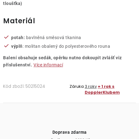
tloušťka)
Materiál
potah:
bavlněná směsová tkanina
výplň
: molitan obalený do polyesterového rouna
Balení obsahuje sedák, opěrku nutno dokoupit zvlášť viz
příslušenství.
Více informací
Kód zboží:
50215024
Záruka
3 roky
+ 1 rok s
DopplerKlubem
Doprava zdarma