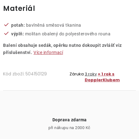
Materiál
potah:
bavlněná směsová tkanina
výplň:
molitan obalený do polyesterového rouna
Balení obsahuje sedák, opěrku nutno dokoupit zvlášť viz
příslušenství.
Více informací
Kód zboží:
504150129
Záruka
3 roky
+ 1 rok s
DopplerKlubem
Doprava zdarma
při nákupu na 2000 Kč