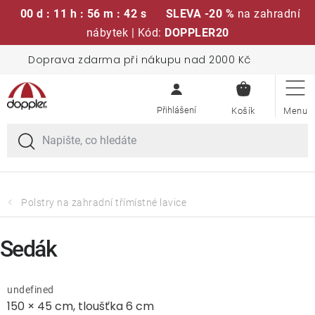
00 d : 11 h : 56 m : 42 s
SLEVA -20 %
na zahradní
nábytek | Kód:
DOPPLER20
Přejít
Doprava zdarma při nákupu nad 2000 Kč
Sedací soupravy
na
NÁKUPN
obsah
KOŠÍK
Slunečníky
Křesla a židle
Polstry a sedáky
Polstry na zahradní třímístné lavice
Stoly
Sedák
Lavice a houpačky
undefined
150 × 45 cm, tloušťka 6 cm