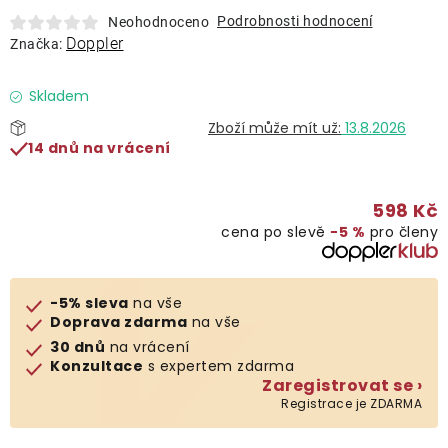
Lehátka
Podrobnosti hodnocení
Neohodnoceno
Doppler
Značka:
Doplňky
Skladem
13.8.2026
Deštníky
14 dnů na vrácení
Gastro produkty
598 Kč
cena po slevě
−5 %
pro členy
Kolekce
-5% sleva
na vše
Prodávané značky
Doprava zdarma
na vše
30 dnů
na vrácení
Konzultace
s expertem zdarma
Klub výhod
Zaregistrovat se ›
Registrace je ZDARMA
Naše katalogy