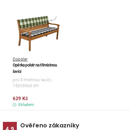
Doppler
Opěrka polstr na třímístnou
lavici
pro 3-místnou lavici,
150x30x6 cm
629 Kč
Skladem
Ověřeno zákazníky
4.9