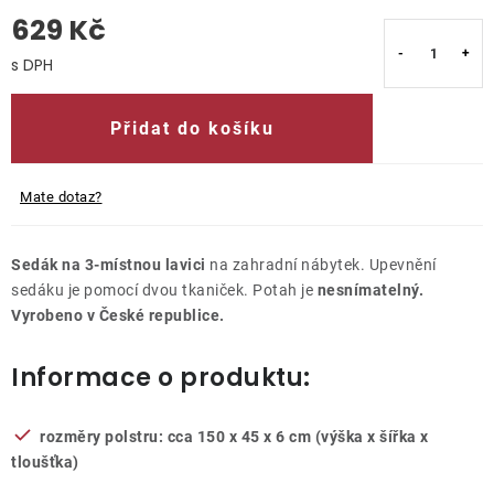
629 Kč
O nás
Měrná cena:
Kontakty
Přidat do košíku
Mate dotaz?
Sedák na 3-místnou lavici
na zahradní nábytek. Upevnění
sedáku je pomocí dvou tkaniček. Potah je
nesnímatelný.
Vyrobeno v České republice.
Informace o produktu:
rozměry polstru: cca 150 x 45 x 6 cm (výška x šířka x
tloušťka)