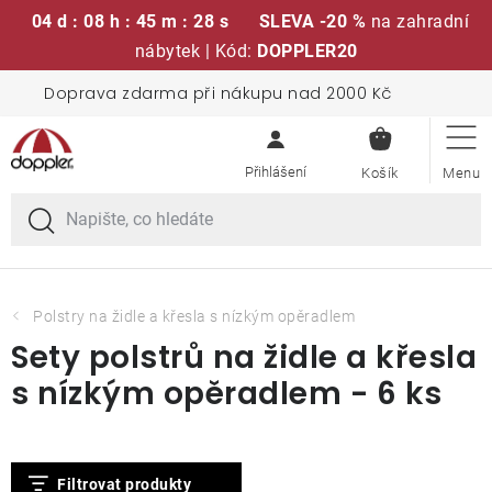
04 d : 08 h : 45 m : 27 s
SLEVA -20 %
na zahradní
nábytek | Kód:
DOPPLER20
Přejít
Doprava zdarma při nákupu nad 2000 Kč
Sedací soupravy
na
NÁKUPN
obsah
KOŠÍK
Slunečníky
Křesla a židle
Polstry a sedáky
Polstry na židle a křesla s nízkým opěradlem
Sety polstrů na židle a křesla
Stoly
s nízkým opěradlem - 6 ks
Lavice a houpačky
V
Filtrovat produkty