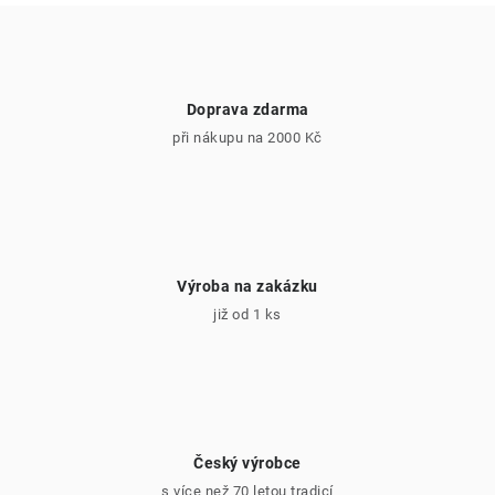
v
k
y
v
Doprava zdarma
ý
při nákupu na 2000 Kč
p
i
s
u
Výroba na zakázku
již od 1 ks
Český výrobce
s více než 70 letou tradicí