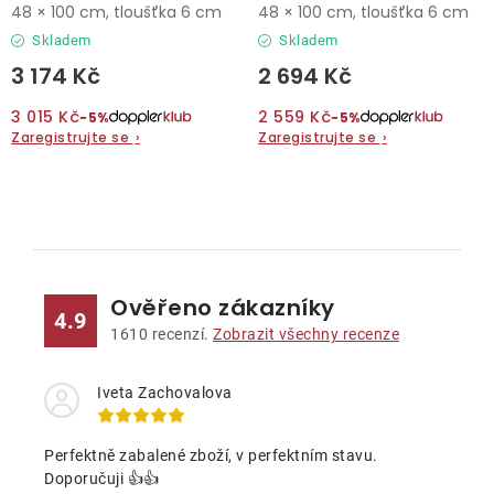
48 × 100 cm, tloušťka 6 cm
48 × 100 cm, tloušťka 6 cm
Skladem
Skladem
3 174 Kč
2 694 Kč
3 015 Kč
2 559 Kč
−5%
−5%
Zaregistrujte se
›
Zaregistrujte se
›
O
v
l
Ověřeno zákazníky
á
4.9
d
1610
recenzí.
Zobrazit všechny recenze
a
c
Iveta Zachovalova
í
p
Perfektně zabalené zboží, v perfektním stavu.
r
Doporučuji 👍👍