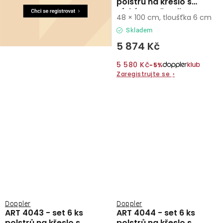
polstrů na křeslo s
nízkým opěradlem
48 × 100 cm, tloušťka 6 cm
Skladem
5 874 Kč
5 580 Kč
−5%
Zaregistrujte se
›
Doppler
Doppler
ART 4043 - set 6 ks
ART 4044 - set 6 ks
polstrů na křeslo s
polstrů na křeslo s