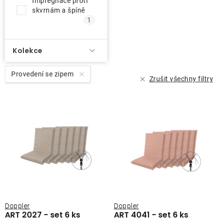
Impregnace proti
ů
skvrnám a špíně
O nás
1
Kontakty
Kolekce
Provedení se zipem
Zrušit všechny filtry
Doppler
Doppler
ART 2027 - set 6 ks
ART 4041 - set 6 ks