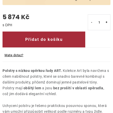
O nás
5 874 Kč
Kontakty
Měrná cena:
Přidat do košíku
Mate dotaz?
Polstry s nízkou opěrkou řady ART.
Kolekce Art byla navržena s
cílem nabídnout polstry, které se snadno barevně kombinují s
dalšími produkty, přičemž dominují jemné pastelové tóny.
Polstry mají
obšitý lem
a jsou
bez prošití v oblasti opěradla
,
což jim dodává elegantní vzhled.
Uchycení polstru je řešeno praktickou posuvnou sponou, která
vám umožní přizpůsobit velikost podle rozměru a typu židle.