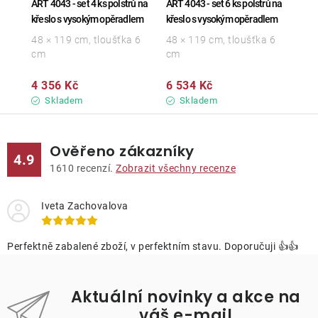
ART 4043 - set 4 ks polstrů na
ART 4043 - set 6 ks polstrů na
křeslo s vysokým opěradlem
křeslo s vysokým opěradlem
48 × 119 cm, tloušťka 6
48 × 119 cm, tloušťka 6
cm
cm
4 356 Kč
6 534 Kč
Skladem
Skladem
Ověřeno zákazníky
4.9
1610
recenzí.
Zobrazit všechny recenze
Iveta Zachovalova
Perfektně zabalené zboží, v perfektním stavu. Doporučuji 👍👍
Aktuální novinky a akce na
váš e-mail