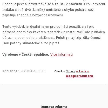
Spona je pevná, nevytrhává se a zajišťuje stabilitu. Pro upevnění
sedáku slouží dvě tkaničky umístěné v ohybu polstru, což
zajišťuje snadné a bezpečné upevnění.
Tento výrobek je ideální nejen pro domácí použití, ale i pro
náročné podmínky kaváren, zahrádek a restaurací, kde je kladen
důraz na odolnost a praktičnost.
Polstry mají zip
, díky čemuž
jsou potahy snímatelné a lze je prát.
Vyrobeno v České republice.
Více informací
Kód zboží:
5112914043SET6
Záruka
3 roky
+ 1 rok s
DopplerKlubem
Doprava zdarma