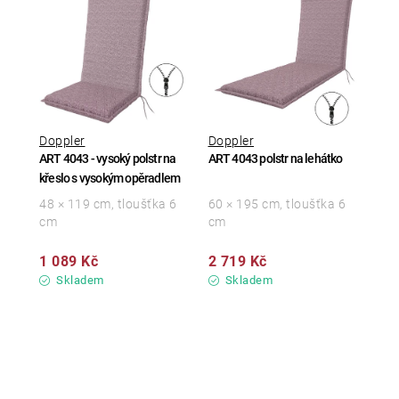
Doppler
Doppler
ART 4043 - vysoký polstr na
ART 4043 polstr na lehátko
křeslo s vysokým opěradlem
48 × 119 cm, tloušťka 6
60 × 195 cm, tloušťka 6
cm
cm
1 089 Kč
2 719 Kč
Skladem
Skladem