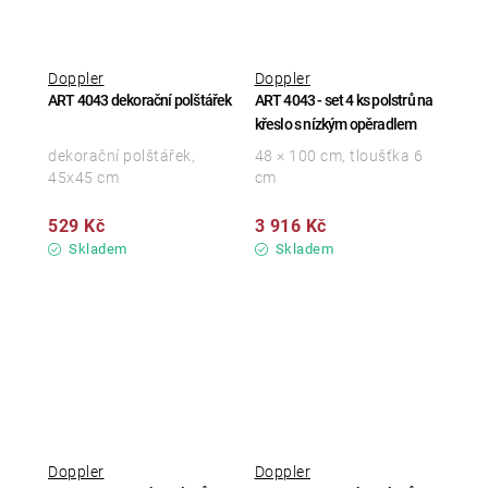
Doppler
Doppler
ART 4043 dekorační polštářek
ART 4043 - set 4 ks polstrů na
křeslo s nízkým opěradlem
dekorační polštářek,
48 × 100 cm, tloušťka 6
45x45 cm
cm
529 Kč
3 916 Kč
Skladem
Skladem
Doppler
Doppler