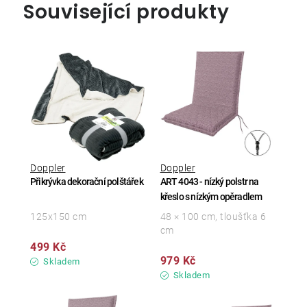
Související produkty
Doppler
Doppler
Přikrývka dekorační polštářek
ART 4043 - nízký polstr na
křeslo s nízkým opěradlem
125x150 cm
48 × 100 cm, tloušťka 6
cm
499 Kč
979 Kč
Skladem
Skladem