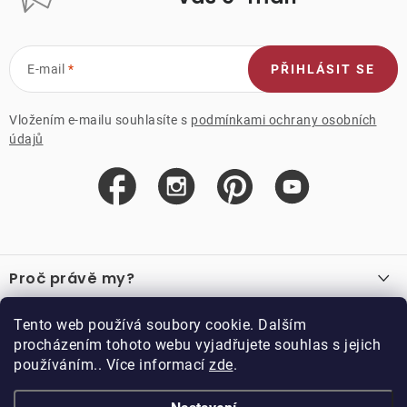
E-mail
PŘIHLÁSIT SE
Vložením e-mailu souhlasíte s
podmínkami ochrany osobních
údajů
Z
á
Proč právě my?
p
a
O nás
Důležité odkazy
Tento web používá soubory cookie. Dalším
Recenze
t
procházením tohoto webu vyjadřujete souhlas s jejich
Velkoobchod
í
používáním.. Více informací
zde
.
O nákupu
Vzorková prodejna
Vrácení a reklamace
Kontakty