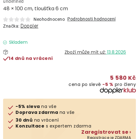
undefined
Lehátka
48 × 100 cm, tloušťka 6 cm
Podrobnosti hodnocení
Neohodnoceno
Doplňky
Doppler
Značka:
Deštníky
Skladem
13.8.2026
14 dnů na vrácení
Gastro produkty
5 580 Kč
Kolekce
cena po slevě
−5 %
pro členy
Prodávané značky
-5% sleva
na vše
Doprava zdarma
na vše
Klub výhod
30 dnů
na vrácení
Konzultace
s expertem zdarma
Zaregistrovat se ›
Naše katalogy
Registrace je ZDARMA