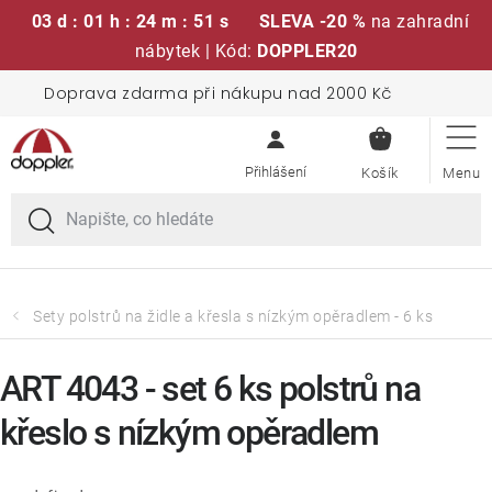
03 d : 01 h : 24 m : 50 s
SLEVA -20 %
na zahradní
nábytek | Kód:
DOPPLER20
Přejít
Doprava zdarma při nákupu nad 2000 Kč
Sedací soupravy
na
NÁKUPN
obsah
KOŠÍK
Slunečníky
Křesla a židle
Polstry a sedáky
Sety polstrů na židle a křesla s nízkým opěradlem - 6 ks
Stoly
ART 4043 - set 6 ks polstrů na
křeslo s nízkým opěradlem
Lavice a houpačky