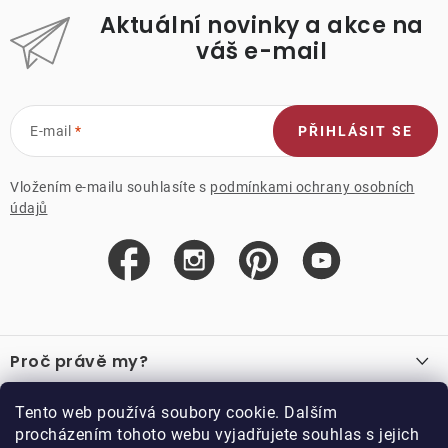
Aktuální novinky a akce na
váš e-mail
E-mail
PŘIHLÁSIT SE
Vložením e-mailu souhlasíte s
podmínkami ochrany osobních
údajů
Z
á
Proč právě my?
p
a
O nás
Důležité odkazy
Tento web používá soubory cookie. Dalším
Recenze
t
procházením tohoto webu vyjadřujete souhlas s jejich
Velkoobchod