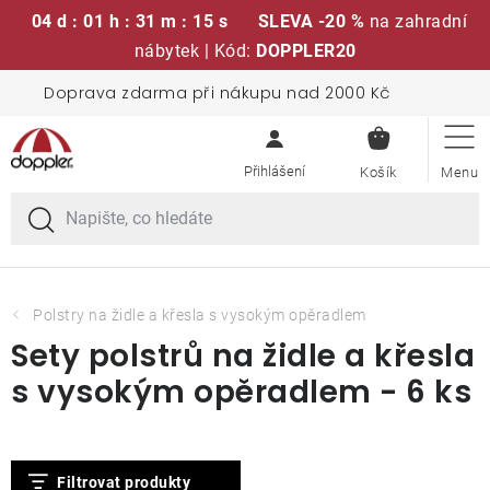
04 d : 01 h : 31 m : 15 s
SLEVA -20 %
na zahradní
nábytek | Kód:
DOPPLER20
Přejít
Doprava zdarma při nákupu nad 2000 Kč
Sedací soupravy
na
NÁKUPN
obsah
KOŠÍK
Slunečníky
Křesla a židle
Polstry a sedáky
Polstry na židle a křesla s vysokým opěradlem
Sety polstrů na židle a křesla
Stoly
s vysokým opěradlem - 6 ks
Lavice a houpačky
V
Filtrovat produkty