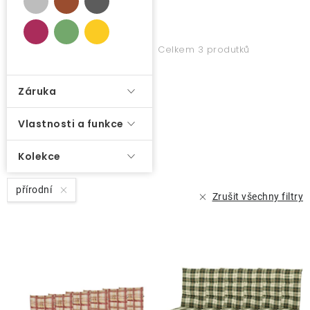
k
t
O nás
ů
Celkem 3 produtků
Kontakty
Záruka
Vlastnosti a funkce
Kolekce
přírodní
Zrušit všechny filtry