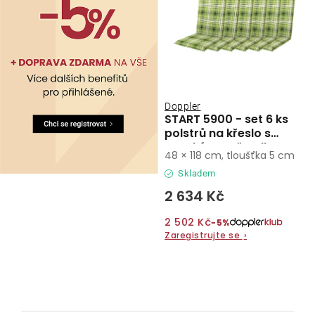
Doppler
START 5900 - set 6 ks
polstrů na křeslo s
vysokým opěradlem
48 × 118 cm, tloušťka 5 cm
Skladem
2 634 Kč
2 502 Kč
−5%
Zaregistrujte se
›
O
v