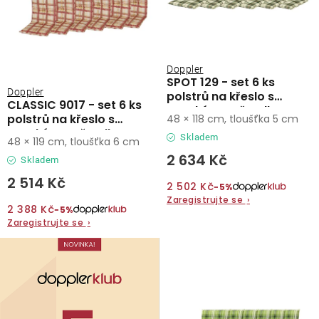
Doppler
SPOT 129 - set 6 ks
Doppler
polstrů na křeslo s
CLASSIC 9017 - set 6 ks
vysokým opěradlem
polstrů na křeslo s
48 × 118 cm, tloušťka 5 cm
vysokým opěradlem
Skladem
48 × 119 cm, tloušťka 6 cm
2 634 Kč
Skladem
2 514 Kč
2 502 Kč
−5%
Zaregistrujte se
›
2 388 Kč
−5%
Zaregistrujte se
›