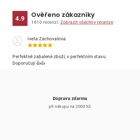
l
Ověřeno zákazníky
á
4.9
d
1610
recenzí.
Zobrazit všechny recenze
a
c
Iveta Zachovalova
í
p
Perfektně zabalené zboží, v perfektním stavu.
r
Doporučuji 👍👍
v
k
y
v
Doprava zdarma
ý
při nákupu na 2000 Kč
p
i
s
u