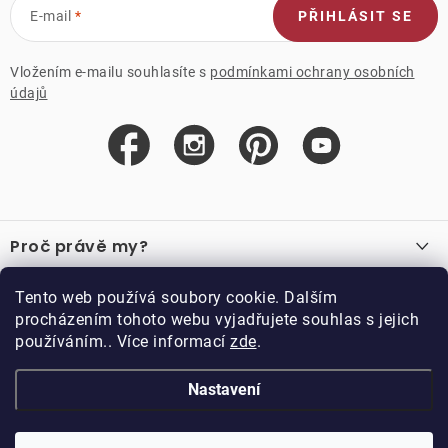
E-mail
PŘIHLÁSIT SE
Vložením e-mailu souhlasíte s
podmínkami ochrany osobních
údajů
Z
á
Proč právě my?
p
a
O nás
Důležité odkazy
Tento web používá soubory cookie. Dalším
Recenze
t
procházením tohoto webu vyjadřujete souhlas s jejich
Velkoobchod
í
používáním.. Více informací
zde
.
O nákupu
Vzorková prodejna
Vrácení a reklamace
Kontakty
Nastavení
Kontakty
Obchodní podmínky
Kariéra
Podmínky věrnostního programu
Blog
Doppler CZ spol. s.r.o.,