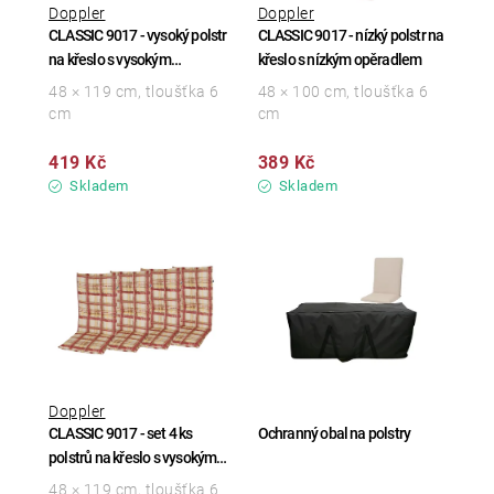
Doppler
Doppler
CLASSIC 9017 - vysoký polstr
CLASSIC 9017 - nízký polstr na
na křeslo s vysokým
křeslo s nízkým opěradlem
opěradlem
48 × 119 cm, tloušťka 6
48 × 100 cm, tloušťka 6
cm
cm
419 Kč
389 Kč
Skladem
Skladem
Doppler
CLASSIC 9017 - set 4 ks
Ochranný obal na polstry
polstrů na křeslo s vysokým
opěradlem
48 × 119 cm, tloušťka 6