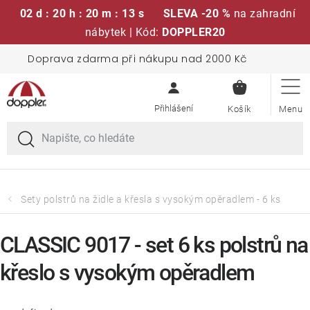
02 d : 20 h : 20 m : 12 s
SLEVA -20 %
na zahradní
nábytek | Kód:
DOPPLER20
Přejít
Doprava zdarma při nákupu nad 2000 Kč
Sedací soupravy
na
NÁKUPN
obsah
KOŠÍK
Slunečníky
Křesla a židle
Polstry a sedáky
Sety polstrů na židle a křesla s vysokým opěradlem - 6 ks
Stoly
CLASSIC 9017 - set 6 ks polstrů na
křeslo s vysokým opěradlem
Lavice a houpačky