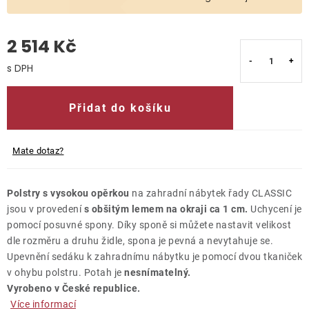
O nás
2 514 Kč
Kontakty
Měrná cena:
Přidat do košíku
Mate dotaz?
Polstry s vysokou opěrkou
na zahradní nábytek řady CLASSIC
jsou v provedení
s obšitým lemem na okraji ca 1 cm.
Uchycení je
pomocí posuvné spony. Díky sponě si můžete nastavit velikost
dle rozměru a druhu židle, spona je pevná a nevytahuje se.
Upevnění sedáku k zahradnímu nábytku je pomocí dvou tkaniček
v ohybu polstru. Potah je
nesnímatelný.
Vyrobeno v České republice.
Více informací