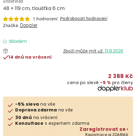
undefined
Lehátka
48 × 119 cm, tloušťka 6 cm
Podrobnosti hodnocení
1 hodnocení
Doplňky
Doppler
Značka:
Deštníky
Skladem
13.8.2026
14 dnů na vrácení
Gastro produkty
2 388 Kč
Kolekce
cena po slevě
−5 %
pro členy
Prodávané značky
-5% sleva
na vše
Doprava zdarma
na vše
Klub výhod
30 dnů
na vrácení
Konzultace
s expertem zdarma
Zaregistrovat se ›
Naše katalogy
Registrace je ZDARMA