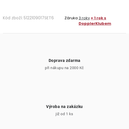
Kód zboží:
5122109017SET6
Záruka
3 roky
+ 1 rok s
DopplerKlubem
Doprava zdarma
při nákupu na 2000 Kč
Výroba na zakázku
již od 1 ks