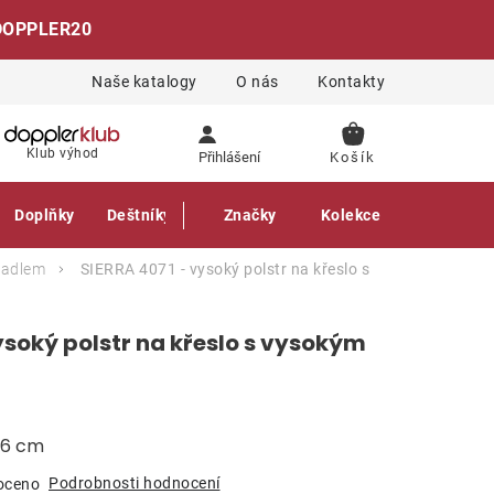
DOPPLER20
Naše katalogy
O nás
Kontakty
NÁKUPNÍ
Klub výhod
Přihlášení
KOŠÍK
Doplňky
Deštníky
Gastro produkty
Značky
Kolekce
ěradlem
SIERRA 4071 - vysoký polstr na křeslo s
ysoký polstr na křeslo s vysokým
a 6 cm
Podrobnosti hodnocení
oceno