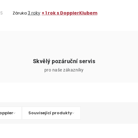
OS
3 roky
+ 1 rok s DopplerKlubem
Záruka
Skvělý pozáruční servis
pro naše zákazníky
oppler
Související produkty