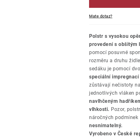
Mate dotaz?
Polstr s vysokou opě
provedení s obšitým 
pomocí posuvné spony
rozměru a druhu židle
sedáku je pomocí dvou
speciální impregnací p
zůstávají nečistoty 
jednotlivých vláken p
navlhčeným hadříke
vlhkosti.
Pozor, polst
náročných podmínek k
nesnímatelný.
Vyrobeno v České rep