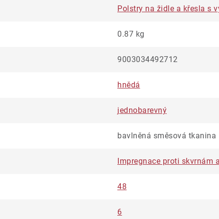
Polstry na židle a křesla 
0.87 kg
9003034492712
hnědá
jednobarevný
bavlněná směsová tkanina
Impregnace proti skvrnám a
48
6