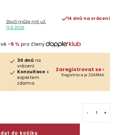
14 dnů na vrácení
13.8.2026
evě
−5 %
pro členy
30 dnů
na
vrácení
Zaregistrovat se ›
Konzultace
s
Registrace je ZDARMA
expertem
zdarma
idat do košíku