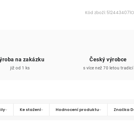
Kód zboží:
5124434071
ýroba na zakázku
Český výrobce
již od 1 ks
s více než 70 letou tradicí
ily
Ke stažení
Hodnocení produktu
Značka D