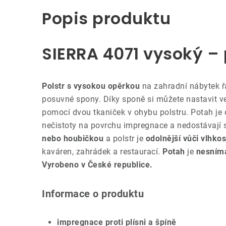
Popis produktu
SIERRA 4071 vysoký – p
Polstr s vysokou opěrkou
na zahradní nábytek ř
posuvné spony. Díky sponě si můžete nastavit ve
pomocí dvou tkaniček v ohybu polstru. Potah je
nečistoty na povrchu impregnace a nedostávají s
nebo houbičkou
a polstr je
odolnější vůči vlhkos
kaváren, zahrádek a restaurací.
Potah
je
nesníma
Vyrobeno v České republice.
Informace o produktu
impregnace proti plísni a špíně