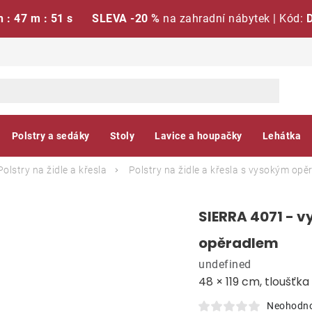
h : 47 m : 50 s
SLEVA -20 %
na zahradní nábytek | Kód:
Polstry a sedáky
Stoly
Lavice a houpačky
Lehátka
Polstry na židle a křesla
Polstry na židle a křesla s vysokým op
SIERRA 4071 - v
opěradlem
undefined
48 × 119 cm, tloušťk
Neohodn