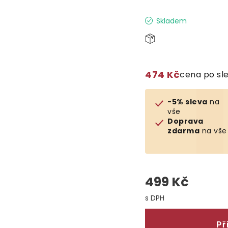
Skladem
474 Kč
cena po sl
-5% sleva
na
vše
Doprava
zdarma
na vše
499 Kč
Měrná cena:
Př