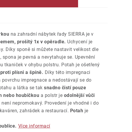
rkou
na zahradní nábytek řady SIERRA je v
lemem, prošitý 1x v opěradle.
Uchycení je
. Díky sponě si můžete nastavit velikost dle
, spona je pevná a nevytahuje se. Upevnění
 tkaniček v ohybu polstru. Potah je ošetřený
roti plísni a špíně.
Díky této impregnaci
na povrchu impregnace a nedostávají se do
otahu a látka se tak
snadno čistí pouze
m nebo houbičkou
a polstr je
odolnější vůči
r není nepromokavý. Provedení je vhodné i do
aváren, zahrádek a restaurací.
Potah
je
ublice.
Více informací