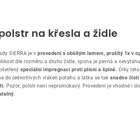
olstr na křesla a židle
ady SIERRA je v
provedení s obšitým lemem, prošitý 1x v o
likost dle rozměru a druhu židle, spona je pevná a nevytahu
 ošetřený
speciální impregnací proti plísni a špíně.
Díky této
e do jednotlivých vláken potahu a látka se tak
snadno čist
ti.
Pozor, polstr není nepromokavý. Provedení je vhodné i 
telný.