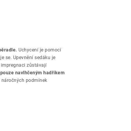
pěradle.
Uchycení je pomocí
je se. Upevnění sedáku je
 impregnaci zůstávají
í pouze navlhčeným hadříkem
do náročných podmínek