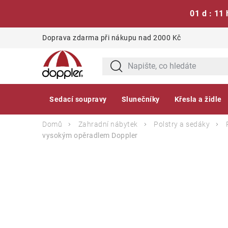
01 d : 11 
Přejít
Doprava zdarma při nákupu nad 2000 Kč
na
obsah
Sedací soupravy
Slunečníky
Křesla a židle
Domů
Zahradní nábytek
Polstry a sedáky
vysokým opěradlem
Doppler