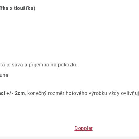
ířka x tloušťka)
rá je savá a příjemná na pokožku.
una.
ncí +/- 2cm
, konečný rozměr hotového výrobku vždy ovlivňuj
Doppler