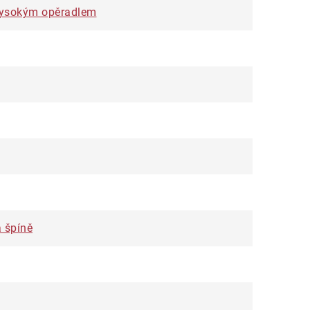
s vysokým opěradlem
 špíně