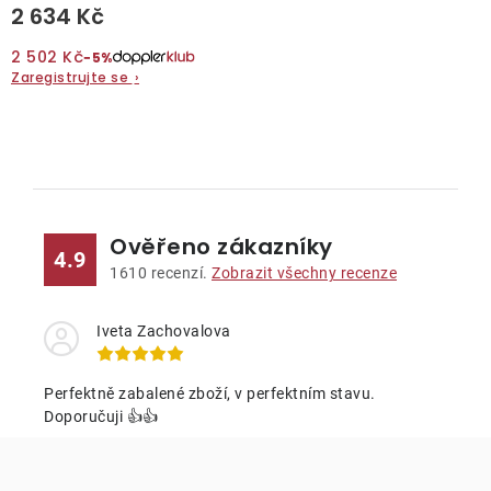
2 634 Kč
2 502 Kč
−5%
Zaregistrujte se
›
O
v
l
Ověřeno zákazníky
á
4.9
d
1610
recenzí.
Zobrazit všechny recenze
a
c
Iveta Zachovalova
í
p
Perfektně zabalené zboží, v perfektním stavu.
r
Doporučuji 👍👍
v
k