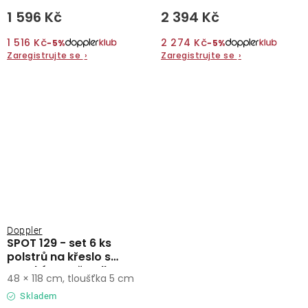
1 596 Kč
2 394 Kč
1 516 Kč
2 274 Kč
−5%
−5%
Zaregistrujte se
›
Zaregistrujte se
›
Doppler
SPOT 129 - set 6 ks
polstrů na křeslo s
vysokým opěradlem
48 × 118 cm, tloušťka 5 cm
Skladem