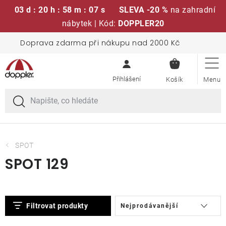
03 d : 20 h : 58 m : 06 s
SLEVA -20 %
na zahradní
nábytek | Kód:
DOPPLER20
Přejít
Doprava zdarma při nákupu nad 2000 Kč
Sedací soupravy
na
NÁKUPN
obsah
KOŠÍK
Slunečníky
Křesla a židle
Polstry a sedáky
SPOT
SPOT 129
Stoly
V
Ř
Lavice a houpačky
Filtrovat produkty
Nejprodávanější
ý
a