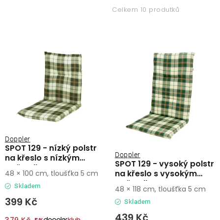
p
z
Lehátka
Celkem 10 produtků
i
e
s
n
Doplňky
p
í
r
p
Deštníky
o
r
d
o
Gastro produkty
u
d
k
u
Kolekce
t
k
ů
t
Doppler
SPOT 129 - nízký polstr
ů
Prodávané značky
Doppler
na křeslo s nízkým
SPOT 129 - vysoký polstr
opěradlem
na křeslo s vysokým
48 × 100 cm, tloušťka 5 cm
opěradlem
Klub výhod
Skladem
48 × 118 cm, tloušťka 5 cm
399 Kč
Skladem
Naše katalogy
439 Kč