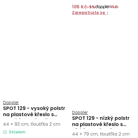
106 Kč
−5%
Zaregistrujte se
›
Doppler
SPOT 129 - vysoký polstr
Doppler
na plastové křeslo s
SPOT 129 - nízký polstr
vysokým opěradlem
na plastové křeslo s
44 × 93 cm, tloušťka 2 cm
nízkým opěradlem
Skladem
44 × 79 cm, tloušťka 2 cm