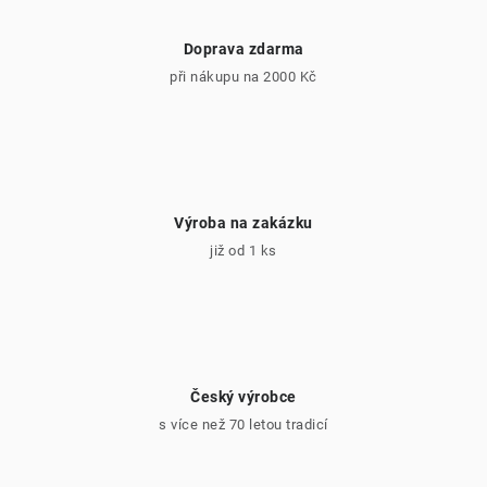
y
v
Doprava zdarma
ý
při nákupu na 2000 Kč
p
i
s
u
Výroba na zakázku
již od 1 ks
Český výrobce
s více než 70 letou tradicí