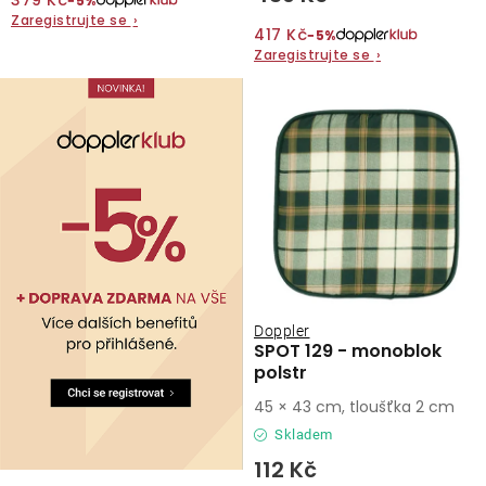
379 Kč
−5%
Zaregistrujte se
›
417 Kč
−5%
O nás
Zaregistrujte se
›
Kontakty
Doppler
SPOT 129 - monoblok
polstr
45 × 43 cm, tloušťka 2 cm
Skladem
112 Kč