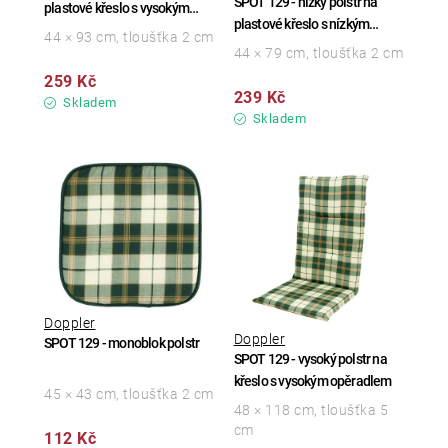
SPOT 129 - nízký polstr na
plastové křeslo s vysokým
plastové křeslo s nízkým
opěradlem
44 × 93 cm, tloušťka 2 cm
opěradlem
44 × 79 cm, tloušťka 2 cm
259 Kč
239 Kč
Skladem
Skladem
Doppler
Doppler
SPOT 129 - monoblok polstr
SPOT 129 - vysoký polstr na
křeslo s vysokým opěradlem
45 × 43 cm, tloušťka 2 cm
48 × 118 cm, tloušťka 5
cm
112 Kč