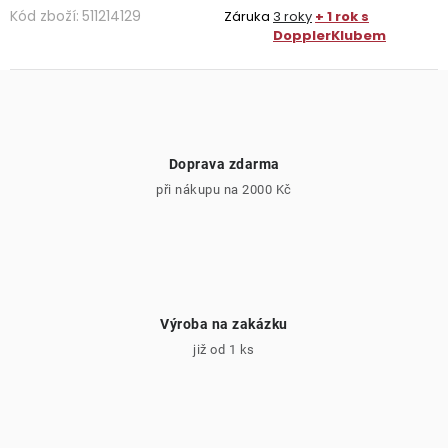
Kód zboží:
511214129
Záruka
3 roky
+ 1 rok s
DopplerKlubem
Doprava zdarma
při nákupu na 2000 Kč
Výroba na zakázku
již od 1 ks