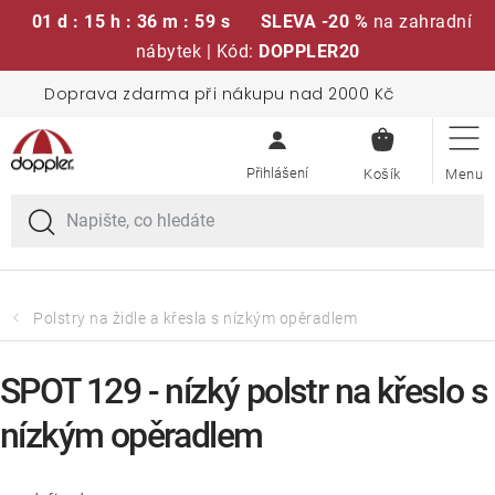
01 d : 15 h : 36 m : 58 s
SLEVA -20 %
na zahradní
nábytek | Kód:
DOPPLER20
Přejít
Doprava zdarma při nákupu nad 2000 Kč
Sedací soupravy
na
NÁKUPN
obsah
KOŠÍK
Slunečníky
Křesla a židle
Polstry a sedáky
Polstry na židle a křesla s nízkým opěradlem
Stoly
SPOT 129 - nízký polstr na křeslo s
nízkým opěradlem
Lavice a houpačky