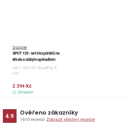
Doppler
SPOT 129 - set 6 ks polstrů na
křeslo s nízkým opěradlem
48 × 100 cm, tloušťka 5
cm
2 394 Kč
Skladem
Ověřeno zákazníky
4.9
1610
recenzí.
Zobrazit všechny recenze