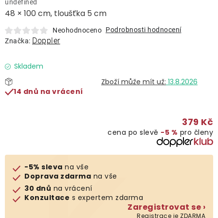
undefined
Lehátka
48 × 100 cm, tloušťka 5 cm
Podrobnosti hodnocení
Neohodnoceno
Doplňky
Doppler
Značka:
Deštníky
Skladem
13.8.2026
14 dnů na vrácení
Gastro produkty
379 Kč
Kolekce
cena po slevě
−5 %
pro členy
Prodávané značky
-5% sleva
na vše
Doprava zdarma
na vše
Klub výhod
30 dnů
na vrácení
Konzultace
s expertem zdarma
Zaregistrovat se ›
Naše katalogy
Registrace je ZDARMA