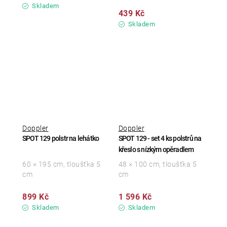
Skladem
439 Kč
Skladem
Doppler
Doppler
SPOT 129 polstr na lehátko
SPOT 129 - set 4 ks polstrů na
křeslo s nízkým opěradlem
60 × 195 cm, tloušťka 5
48 × 100 cm, tloušťka 5
cm
cm
899 Kč
1 596 Kč
Skladem
Skladem