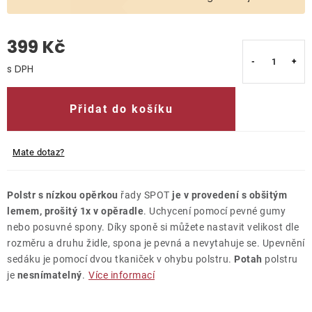
O nás
399 Kč
Kontakty
Měrná cena:
Přidat do košíku
Mate dotaz?
Polstr s nízkou opěrkou
řady SPOT
je v provedení s obšitým
lemem, prošitý 1x v opěradle
. Uchycení pomocí pevné gumy
nebo posuvné spony. Díky sponě si můžete nastavit velikost dle
rozměru a druhu židle, spona je pevná a nevytahuje se. Upevnění
sedáku je pomocí dvou tkaniček v ohybu polstru.
Potah
polstru
je
nesnímatelný
.
Více informací