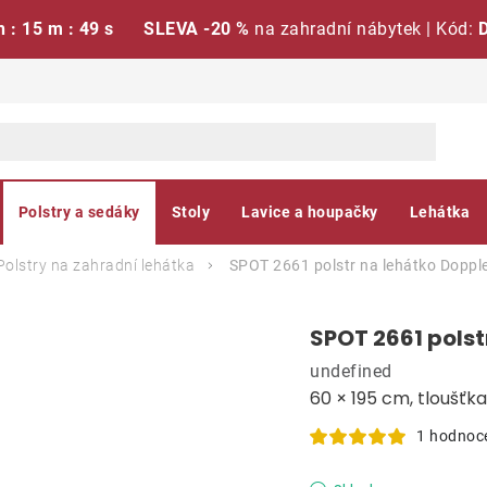
h : 15 m : 48 s
SLEVA -20 %
na zahradní nábytek | Kód:
Polstry a sedáky
Stoly
Lavice a houpačky
Lehátka
Polstry na zahradní lehátka
SPOT 2661 polstr na lehátko
Doppl
SPOT 2661 polst
undefined
60 × 195 cm, tloušťk
1 hodnoc