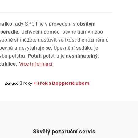
ehátko
řady SPOT je v provedení
s obšitým
opěradle.
Uchycení pomocí pevné gumy nebo
poně si můžete nastavit velikost dle rozměru a
 pevná a nevytahuje se. Upevnění sedáku je
ybu polstru.
Potah
polstru je
nesnímatelný
.
ublice.
Více informací
3 roky
+ 1 rok s DopplerKlubem
Záruka
Skvělý pozáruční servis