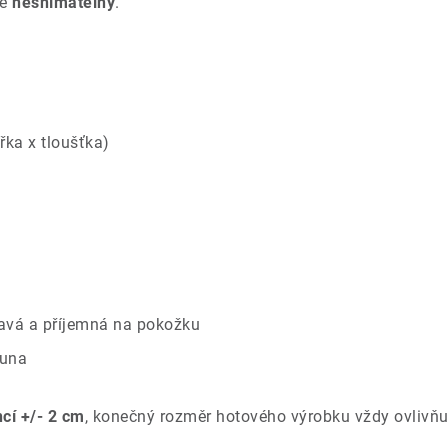
e
nesnímatelný
.
řka x tloušťka)
savá a příjemná na pokožku
ouna
ncí +/- 2 cm
, konečný rozměr hotového výrobku vždy ovlivňu