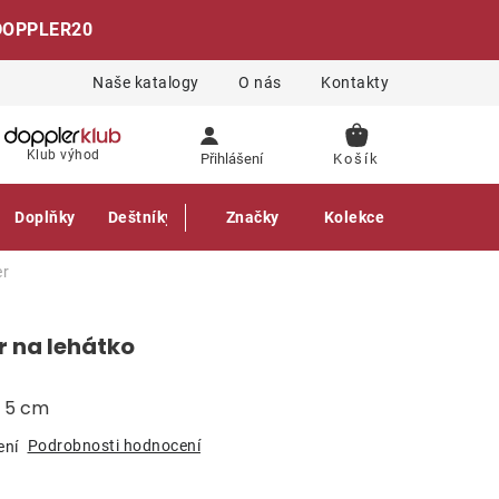
DOPPLER20
Naše katalogy
O nás
Kontakty
NÁKUPNÍ
Klub výhod
Přihlášení
KOŠÍK
Doplňky
Deštníky
Gastro produkty
Značky
Kolekce
er
r na lehátko
a 5 cm
Podrobnosti hodnocení
ení