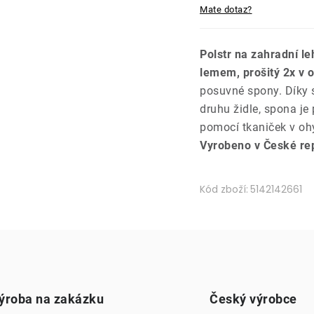
Mate dotaz?
Polstr na zahradní l
lemem, prošitý 2x v 
posuvné spony. Díky s
druhu židle, spona je
pomocí tkaniček v oh
Vyrobeno v České rep
Kód zboží:
5142142661
ýroba na zakázku
Český výrobce