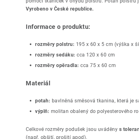
pomocí tkaniček v ohybu polstru. Potah polstru j
Vyrobeno v České republice.
Informace o produktu:
rozměry polstru:
195 x 60 x 5 cm (výška x ší
rozměry sedáku:
cca 120 x 60 cm
rozměry opěradla:
cca 75 x 60 cm
Materiál
potah:
bavlněná směsová tkanina, která je 
výplň:
molitan obalený do polyesterového r
Celkové rozměry podušek jsou uváděny
s tolera
(např. obšití, prošití apod).