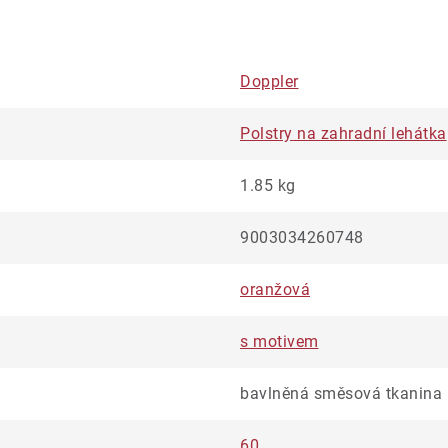
Doppler
Polstry na zahradní lehátka
1.85 kg
9003034260748
oranžová
s motivem
bavlněná směsová tkanina
60