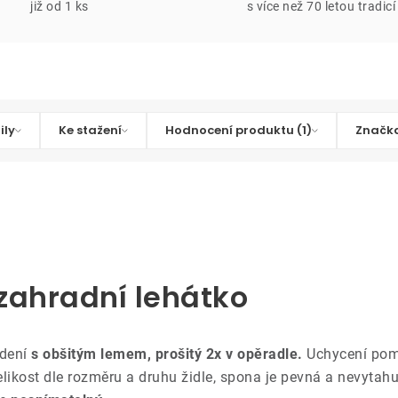
již od 1 ks
s více než 70 letou tradicí
ily
Ke stažení
Hodnocení produktu (1)
Značka
 zahradní lehátko
dení
s obšitým lemem, prošitý 2x v opěradle.
Uchycení pom
likost dle rozměru a druhu židle, spona je pevná a nevytahu