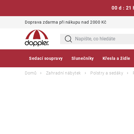
00 d : 21 
Přejít
Doprava zdarma při nákupu nad 2000 Kč
na
obsah
Sedací soupravy
Slunečníky
Křesla a židle
Domů
Zahradní nábytek
Polstry a sedáky