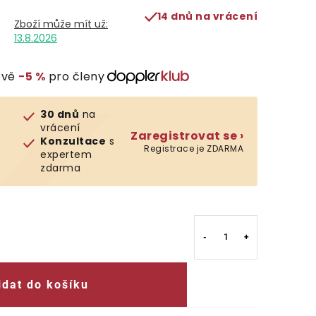
14 dnů na vrácení
13.8.2026
evě
−5 %
pro členy
30 dnů
na
vrácení
Zaregistrovat se ›
Konzultace
s
Registrace je ZDARMA
expertem
zdarma
idat do košíku