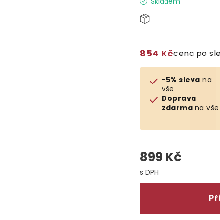
Skladem
854 Kč
cena po sl
-5% sleva
na
vše
Doprava
zdarma
na vše
899 Kč
Měrná cena:
Př