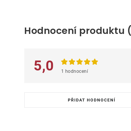
V
ý
Hodnocení produktu (
p
i
s
h
5,0
o
1 hodnocení
d
n
o
PŘIDAT HODNOCENÍ
c
e
n