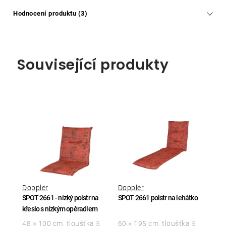
Hodnocení produktu (3)
Související produkty
Doppler
Doppler
SPOT 2661 - nízký polstr na
SPOT 2661 polstr na lehátko
křeslo s nízkým opěradlem
48 × 100 cm, tloušťka 5
60 × 195 cm, tloušťka 5