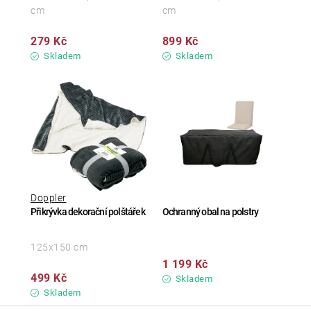
cm
cm
279 Kč
899 Kč
Skladem
Skladem
Doppler
Přikrývka dekorační polštářek
Ochranný obal na polstry
125x150 cm
1 199 Kč
499 Kč
Skladem
Skladem