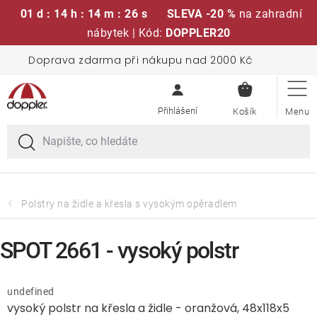
01 d : 14 h : 14 m : 26 s
SLEVA -20 %
na zahradní
nábytek | Kód:
DOPPLER20
Přejít
Doprava zdarma při nákupu nad 2000 Kč
Sedací soupravy
na
NÁKUPN
obsah
KOŠÍK
Slunečníky
Křesla a židle
Polstry a sedáky
Polstry na židle a křesla s vysokým opěradlem
Stoly
SPOT 2661 - vysoký polstr
Lavice a houpačky
undefined
vysoký polstr na křesla a židle - oranžová, 48x118x5