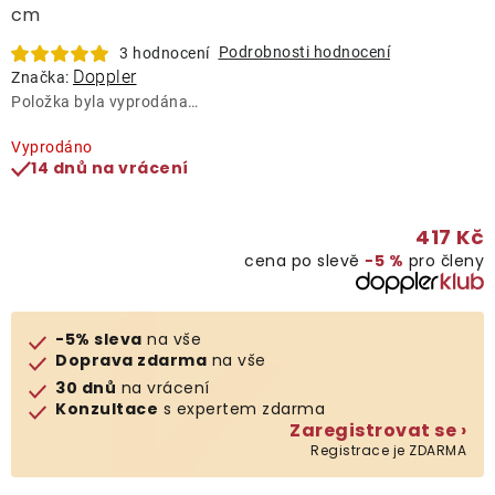
Lehátka
cm
Podrobnosti hodnocení
3 hodnocení
Doppler
Doplňky
Značka:
Položka byla vyprodána…
Deštníky
Vyprodáno
14 dnů na vrácení
Gastro produkty
417 Kč
cena po slevě
−5 %
pro členy
Kolekce
-5% sleva
na vše
Prodávané značky
Doprava zdarma
na vše
30 dnů
na vrácení
Konzultace
s expertem zdarma
Klub výhod
Zaregistrovat se ›
Registrace je ZDARMA
Naše katalogy