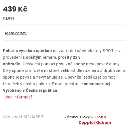
439 Kč
O nás
Měrná cena:
Kontakty
Mate dotaz?
Polstr s vysokou opěrkou
na zahradní nábytek řady SPOT je v
provedení
s obšitým lemem, prošitý 2x v
opěradle.
Uchycení pomocí posuvné spony nebo pevné gumy.
Díky sponě si můžete nastavit velikost dle rozměru a druhu židle,
spona je pevná a nevytahuje se. Upevnění sedáku je pomocí
tkaniček v ohybu polstru. Potah polstru je
nesnímatelný.
Vyrobeno v České republice.
Více informací
Kód zboží:
5122142661
Záruka
3 roky
+ 1 rok s
DopplerKlubem