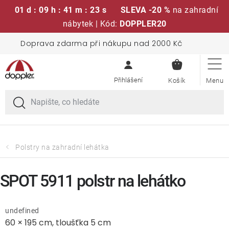
01 d : 09 h : 41 m : 22 s
SLEVA -20 %
na zahradní
nábytek | Kód:
DOPPLER20
Přejít
Doprava zdarma při nákupu nad 2000 Kč
Sedací soupravy
na
NÁKUPN
obsah
KOŠÍK
Slunečníky
Křesla a židle
Polstry a sedáky
Polstry na zahradní lehátka
Stoly
SPOT 5911 polstr na lehátko
Lavice a houpačky
undefined
60 × 195 cm, tloušťka 5 cm