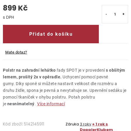
899 Kč
O nás
Měrná cena:
Kontakty
Přidat do košíku
Mate dotaz?
Polstr na zahradní lehátko
řady SPOT je v provedení
s obšitým
lemem, prošitý 2x v opěradle.
Uchycení pomocí pevné
gumy. Díky sponě si můžete nastavit velikost dle rozměru a
druhu židle, spona je pevná a nevytahuje se. Upevnění sedáku je
pomocí tkaniček v ohybu polstru. Potah polstru
je
nesnímatelný
.
Více informací
Kód zboží:
5142145911
Záruka
3 roky
+ 1 rok s
DopplerKlubem