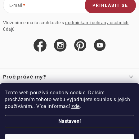
E-mail
PŘIHLÁSIT SE
Vložením e-mailu souhlasíte s
podmínkami ochrany osobních
údajů
Z
á
Proč právě my?
p
a
O nás
Důležité odkazy
Tento web používá soubory cookie. Dalším
Recenze
t
procházením tohoto webu vyjadřujete souhlas s jejich
Velkoobchod
í
používáním.. Více informací
zde
.
O nákupu
Vzorková prodejna
Vrácení a reklamace
Kontakty
Nastavení
Kontakty
Obchodní podmínky
Kariéra
Podmínky věrnostního programu
Blog
Doppler CZ spol. s.r.o.,