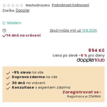
Lehátka
Podrobnosti hodnocení
Neohodnoceno
Doppler
Značka:
Doplňky
Skladem
13.8.2026
Deštníky
14 dnů na vrácení
Gastro produkty
854 Kč
cena po slevě
−5 %
pro členy
Kolekce
-5% sleva
na vše
Prodávané značky
Doprava zdarma
na vše
30 dnů
na vrácení
Konzultace
s expertem zdarma
Klub výhod
Zaregistrovat se ›
Registrace je ZDARMA
Naše katalogy