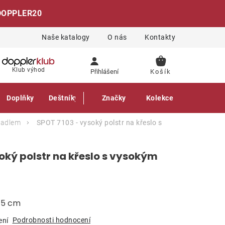
DOPPLER20
Naše katalogy
O nás
Kontakty
NÁKUPNÍ
Klub výhod
Přihlášení
KOŠÍK
Doplňky
Deštníky
Gastro produkty
Značky
Kolekce
ěradlem
SPOT 7103 - vysoký polstr na křeslo s
oký polstr na křeslo s vysokým
a 5 cm
Podrobnosti hodnocení
ení