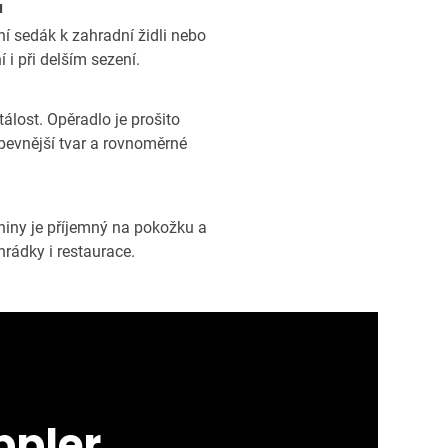
u
í sedák k zahradní židli nebo
 i při delším sezení.
tálost. Opěradlo je prošito
pevnější tvar a rovnoměrné
iny je příjemný na pokožku a
rádky i restaurace.
ppler