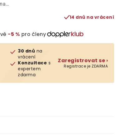
ána…
14 dnů na vrácení
evě
−5 %
pro členy
30 dnů
na
vrácení
Zaregistrovat se ›
Konzultace
s
Registrace je ZDARMA
expertem
zdarma