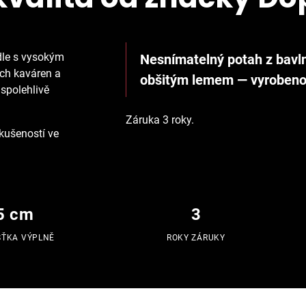
idle s vysokým
Nesnímatelný potah z bavl
ích kaváren a
obšitým lemem — vyrobeno 
 spolehlivě
Záruka 3 roky.
zkušeností ve
5 cm
3
ŠŤKA VÝPLNĚ
ROKY ZÁRUKY