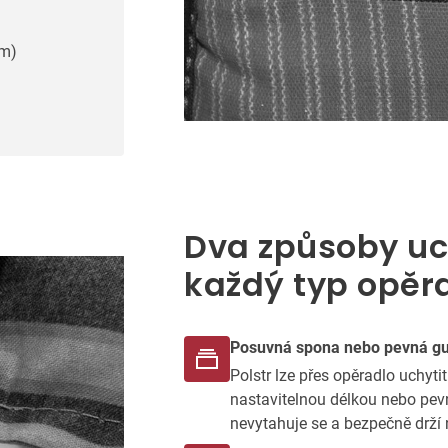
cm)
Dva způsoby uc
každý typ opěr
Posuvná spona nebo pevná g
Polstr lze přes opěradlo uchyt
nastavitelnou délkou nebo pe
nevytahuje se a bezpečně drží