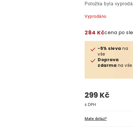
Položka byla vyprod
Vyprodáno
284 Kč
cena po sl
-5% sleva
na
vše
Doprava
zdarma
na vše
299 Kč
Měrná cena:
Mate dotaz?