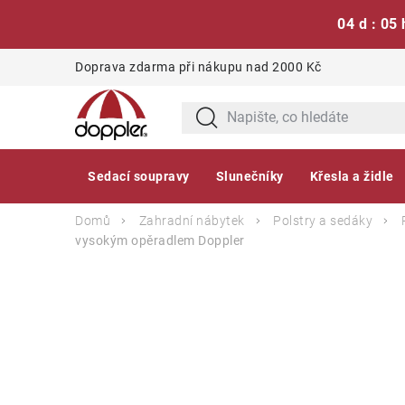
04 d : 05 
Přejít
Doprava zdarma při nákupu nad 2000 Kč
na
obsah
Sedací soupravy
Slunečníky
Křesla a židle
Domů
Zahradní nábytek
Polstry a sedáky
vysokým opěradlem
Doppler