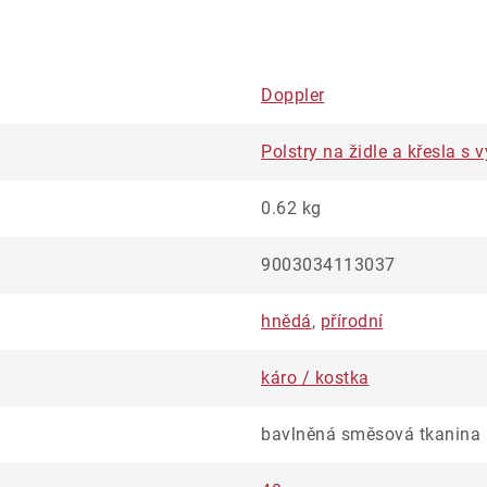
Doppler
Polstry na židle a křesla 
0.62 kg
9003034113037
hnědá
,
přírodní
káro / kostka
bavlněná směsová tkanina