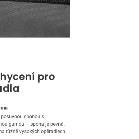
hycení pro
adla
uma
it posuvnou sponou s
vnou gumou — spona je pevná,
 na různě vysokých opěradlech.