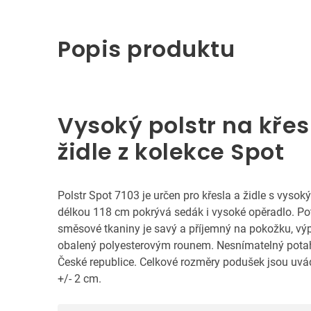
Popis produktu
Vysoký polstr na křes
židle z kolekce Spot
Polstr Spot 7103 je určen pro křesla a židle s vyso
délkou 118 cm pokrývá sedák i vysoké opěradlo. Po
směsové tkaniny je savý a příjemný na pokožku, výp
obalený polyesterovým rounem. Nesnímatelný potah
České republice. Celkové rozměry podušek jsou uvád
+/- 2 cm.