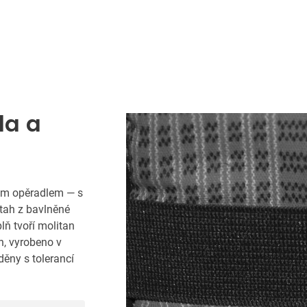
la a
kým opěradlem — s
tah z bavlněné
lň tvoří molitan
, vyrobeno v
ěny s tolerancí