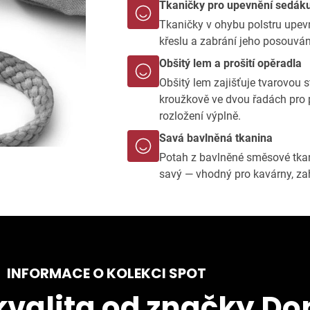
Tkaničky pro upevnění sedák
Tkaničky v ohybu polstru upevn
křeslu a zabrání jeho posouvání
Obšitý lem a prošití opěradla
Obšitý lem zajišťuje tvarovou s
kroužkově ve dvou řadách pro 
rozložení výplně.
Savá bavlněná tkanina
Potah z bavlněné směsové tkan
savý — vhodný pro kavárny, zah
INFORMACE O KOLEKCI SPOT
valita od značky Do