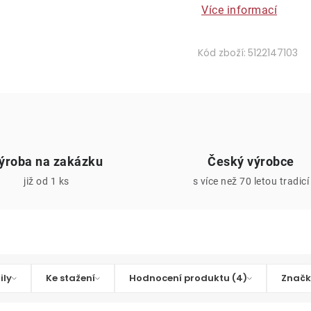
Více informací
Kód zboží:
5122147103
ýroba na zakázku
Český výrobce
již od 1 ks
s více než 70 letou tradicí
ily
Ke stažení
Hodnocení produktu (4)
Značk