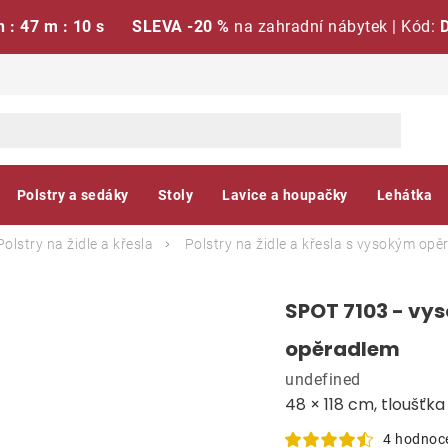
h : 47 m : 09 s
SLEVA -20 %
na zahradní nábytek | Kód:
Polstry a sedáky
Stoly
Lavice a houpačky
Lehátka
Polstry na židle a křesla
Polstry na židle a křesla s vysokým op
SPOT 7103 - vys
opěradlem
undefined
48 × 118 cm, tloušťk
4 hodnoc