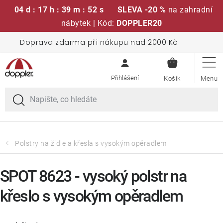
04 d : 17 h : 39 m : 52 s
SLEVA -20 %
na zahradní
nábytek | Kód:
DOPPLER20
Přejít
Doprava zdarma při nákupu nad 2000 Kč
Sedací soupravy
na
NÁKUPN
obsah
KOŠÍK
Slunečníky
Křesla a židle
Polstry a sedáky
Polstry na židle a křesla s vysokým opěradlem
Stoly
SPOT 8623 - vysoký polstr na
křeslo s vysokým opěradlem
Lavice a houpačky