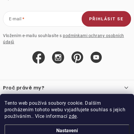
E-mail
PŘIHLÁSIT SE
Vložením e-mailu souhlasíte s
podmínkami ochrany osobních
údajů
Z
á
Proč právě my?
p
a
O nás
Důležité odkazy
Tento web používá soubory cookie. Dalším
Recenze
t
procházením tohoto webu vyjadřujete souhlas s jejich
Velkoobchod
í
používáním.. Více informací
zde
.
O nákupu
Vzorková prodejna
Vrácení a reklamace
Kontakty
Nastavení
Kontakty