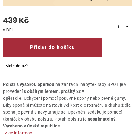
O nás
439 Kč
Kontakty
Měrná cena:
Přidat do košíku
Mate dotaz?
Polstr s vysokou opěrkou
na zahradní nábytek řady SPOT je v
provedení
s obšitým lemem, prošitý 2x v
opěradle.
Uchycení pomocí posuvné spony nebo pevné gumy.
Díky sponě si můžete nastavit velikost dle rozměru a druhu židle,
spona je pevná a nevytahuje se. Upevnění sedáku je pomocí
tkaniček v ohybu polstru. Potah polstru je
nesnímatelný.
Vyrobeno v České republice.
Více informací