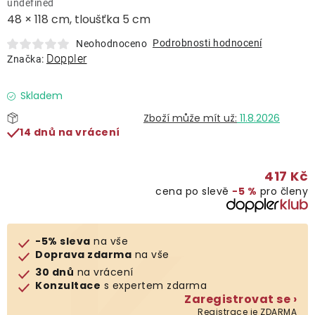
undefined
Lehátka
48 × 118 cm, tloušťka 5 cm
Podrobnosti hodnocení
Neohodnoceno
Doplňky
Doppler
Značka:
Deštníky
Skladem
11.8.2026
14 dnů na vrácení
Gastro produkty
417 Kč
Kolekce
cena po slevě
−5 %
pro členy
Prodávané značky
-5% sleva
na vše
Doprava zdarma
na vše
Klub výhod
30 dnů
na vrácení
Konzultace
s expertem zdarma
Zaregistrovat se ›
Naše katalogy
Registrace je ZDARMA