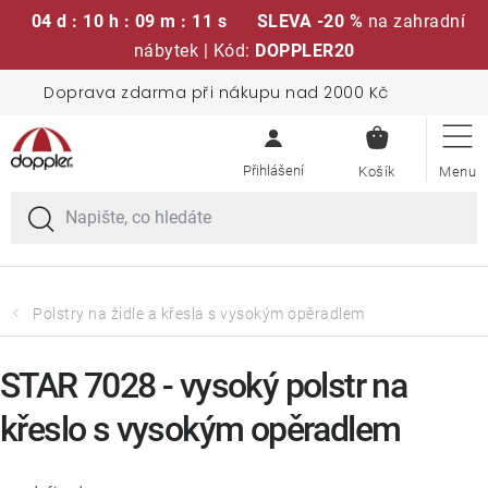
04 d : 10 h : 09 m : 10 s
SLEVA -20 %
na zahradní
nábytek | Kód:
DOPPLER20
Přejít
Doprava zdarma při nákupu nad 2000 Kč
Sedací soupravy
na
NÁKUPN
obsah
KOŠÍK
Slunečníky
Křesla a židle
Polstry a sedáky
Polstry na židle a křesla s vysokým opěradlem
Stoly
STAR 7028 - vysoký polstr na
křeslo s vysokým opěradlem
Lavice a houpačky