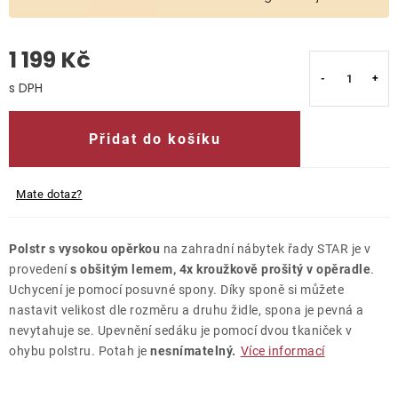
O nás
1 199 Kč
Kontakty
Měrná cena:
Přidat do košíku
Mate dotaz?
Polstr s vysokou opěrkou
na zahradní nábytek řady STAR je v
provedení
s obšitým lemem, 4x kroužkově prošitý v opěradle
.
Uchycení je pomocí posuvné spony. Díky sponě si můžete
nastavit velikost dle rozměru a druhu židle, spona je pevná a
nevytahuje se. Upevnění sedáku je pomocí dvou tkaniček v
ohybu polstru. Potah je
nesnímatelný.
Více informací