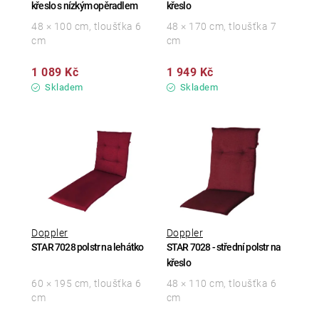
křeslo s nízkým opěradlem
křeslo
48 × 100 cm, tloušťka 6
48 × 170 cm, tloušťka 7
cm
cm
1 089 Kč
1 949 Kč
Skladem
Skladem
Doppler
Doppler
STAR 7028 polstr na lehátko
STAR 7028 - střední polstr na
křeslo
60 × 195 cm, tloušťka 6
48 × 110 cm, tloušťka 6
cm
cm