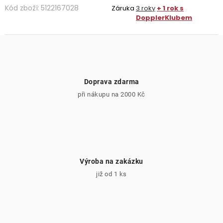
Kód zboží:
5122167028
Záruka
3 roky
+ 1 rok s
DopplerKlubem
Doprava zdarma
při nákupu na 2000 Kč
Výroba na zakázku
již od 1 ks