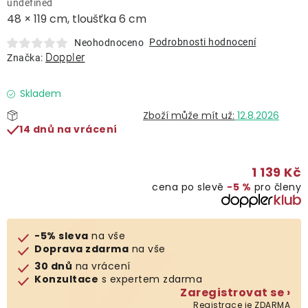
undefined
Lehátka
48 × 119 cm, tloušťka 6 cm
Podrobnosti hodnocení
Neohodnoceno
Doplňky
Doppler
Značka:
Deštníky
Skladem
12.8.2026
14 dnů na vrácení
Gastro produkty
1 139 Kč
Kolekce
cena po slevě
−5 %
pro členy
Prodávané značky
-5% sleva
na vše
Doprava zdarma
na vše
Klub výhod
30 dnů
na vrácení
Konzultace
s expertem zdarma
Zaregistrovat se ›
Naše katalogy
Registrace je ZDARMA