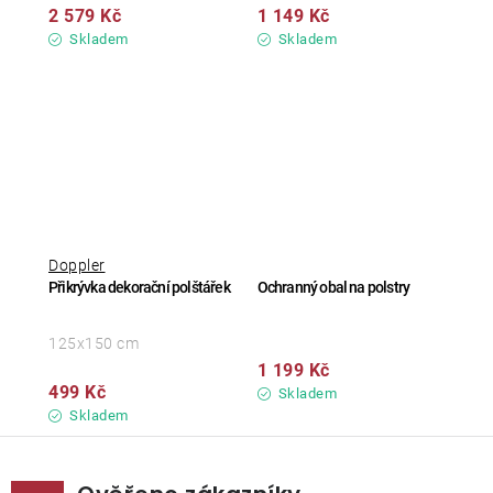
2 579 Kč
1 149 Kč
Skladem
Skladem
Doppler
Přikrývka dekorační polštářek
Ochranný obal na polstry
125x150 cm
1 199 Kč
499 Kč
Skladem
Skladem