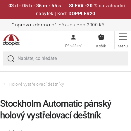
03 d : 05 h : 36 m : 54 s
SLEVA -20 %
na zahradní
nábytek | Kód:
DOPPLER20
Přejít
Doprava zdarma při nákupu nad 2000 Kč
Sedací soupravy
na
NÁKUPN
obsah
KOŠÍK
Slunečníky
Křesla a židle
Polstry a sedáky
Holové vystřelovací deštníky
Stoly
Stockholm Automatic pánský
holový vystřelovací deštník
Lavice a houpačky