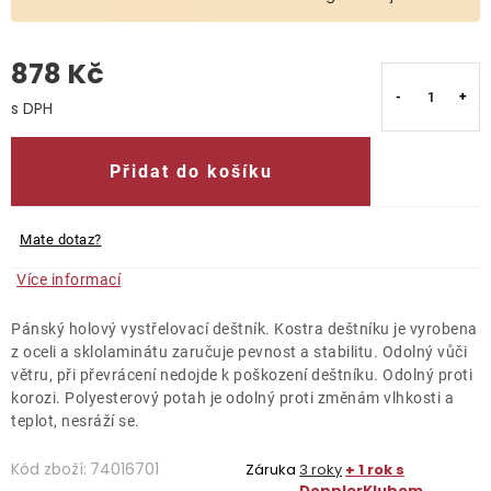
O nás
878 Kč
Kontakty
Měrná cena:
Přidat do košíku
Mate dotaz?
Více informací
Pánský holový vystřelovací deštník. Kostra deštníku je vyrobena
z oceli a sklolaminátu zaručuje pevnost a stabilitu. Odolný vůči
větru, při převrácení nedojde k poškození deštníku. Odolný proti
korozi. Polyesterový potah je odolný proti změnám vlhkosti a
teplot, nesráží se.
Kód zboží:
74016701
Záruka
3 roky
+ 1 rok s
DopplerKlubem