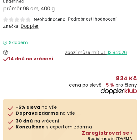
undefined
Lehátka
průměr 98 cm, 400 g
Podrobnosti hodnocení
Neohodnoceno
Doplňky
Doppler
Značka:
Deštníky
Skladem
13.8.2026
14 dnů na vrácení
Gastro produkty
834 Kč
Kolekce
cena po slevě
−5 %
pro členy
Prodávané značky
-5% sleva
na vše
Doprava zdarma
na vše
Klub výhod
30 dnů
na vrácení
Konzultace
s expertem zdarma
Zaregistrovat se ›
Naše katalogy
Registrace je ZDARMA