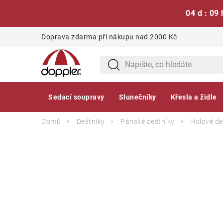
04 d : 09 
Přejít
Doprava zdarma při nákupu nad 2000 Kč
na
obsah
Sedací soupravy
Slunečníky
Křesla a židle
Domů
Deštníky
Pánské deštníky
Holové de