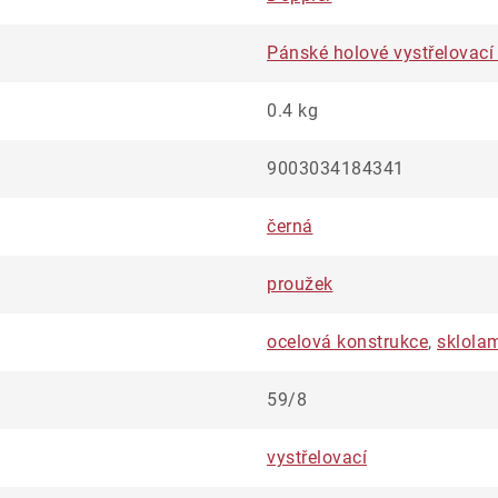
Pánské holové vystřelovací
0.4 kg
9003034184341
černá
proužek
ocelová konstrukce
,
sklola
59/8
vystřelovací