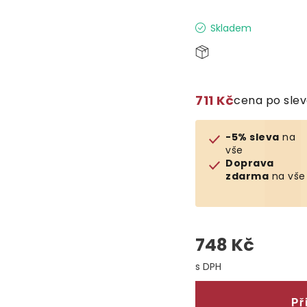
Skladem
711 Kč
cena po sle
-5% sleva
na
vše
Doprava
zdarma
na vše
748 Kč
Měrná cena:
Př