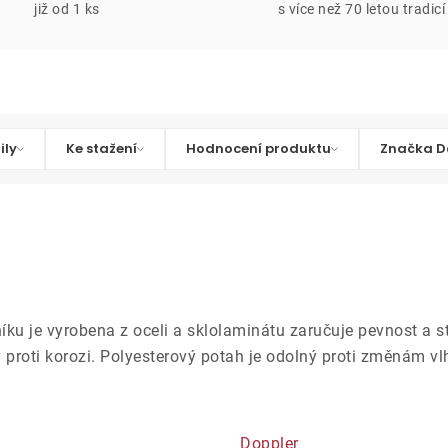
již od 1 ks
s více než 70 letou tradicí
ily
Ke stažení
Hodnocení produktu
Značka D
ku je vyrobena z oceli a sklolaminátu zaručuje pevnost a sta
proti korozi. Polyesterový potah je odolný proti změnám vlhk
Doppler