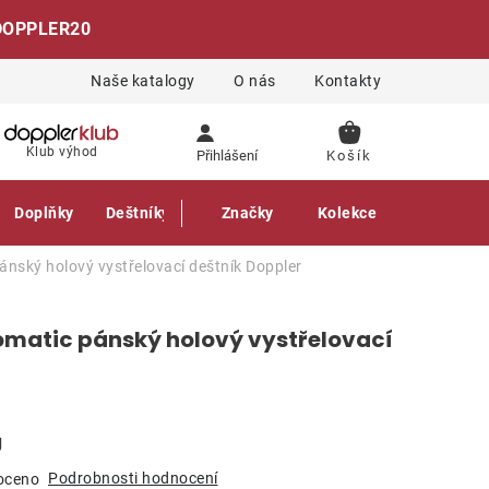
DOPPLER20
Naše katalogy
O nás
Kontakty
NÁKUPNÍ
Klub výhod
Přihlášení
KOŠÍK
Doplňky
Deštníky
Gastro produkty
Značky
Kolekce
nský holový vystřelovací deštník
Doppler
matic pánský holový vystřelovací
g
Podrobnosti hodnocení
oceno