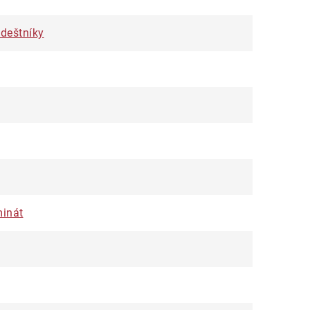
 deštníky
minát