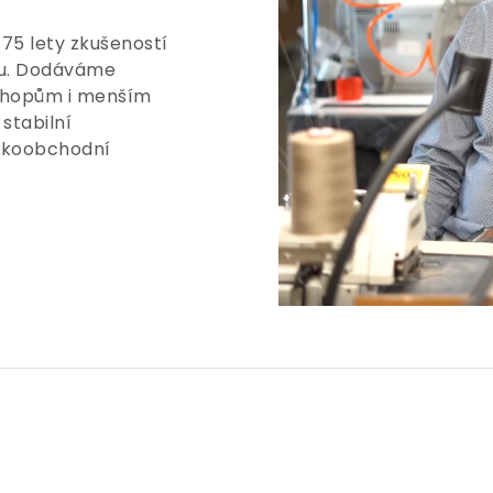
 75 lety zkušeností
tu. Dodáváme
shopům i menším
stabilní
elkoobchodní