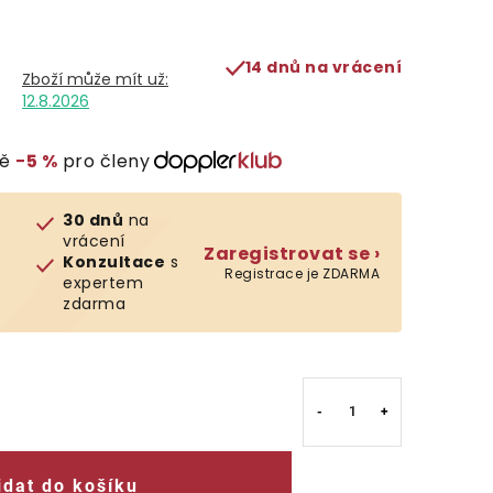
14 dnů na vrácení
12.8.2026
vě
−5 %
pro členy
30 dnů
na
vrácení
Zaregistrovat se ›
Konzultace
s
Registrace je ZDARMA
expertem
zdarma
idat do košíku