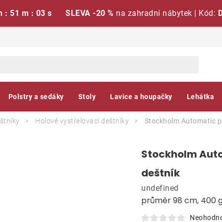
h : 51 m : 02 s
SLEVA -20 %
na zahradní nábytek | Kód:
Polstry a sedáky
Stoly
Lavice a houpačky
Lehátka
štníky
Holové vystřelovací deštníky
Stockholm Automatic pá
Stockholm Auto
deštník
undefined
průměr 98 cm, 400 
Neohodn