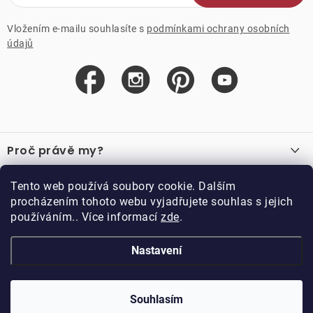
Vložením e-mailu souhlasíte s
podmínkami ochrany osobních
údajů
Z
á
Proč právě my?
p
a
O nás
Důležité odkazy
Tento web používá soubory cookie. Dalším
Recenze
t
procházením tohoto webu vyjadřujete souhlas s jejich
Velkoobchod
í
používáním.. Více informací
zde
.
O nákupu
Vzorková prodejna
Vrácení a reklamace
Kontakty
Nastavení
Kontakty
Obchodní podmínky
Kariéra
Podmínky věrnostního programu
Blog
Doppler CZ spol. s.r.o.,
Doppler klub
Trocnovská 70, 374 01
Souhlasím
Copyright 2026
DOPPLER CZ spol. s r.o.
. Všechna práva vyhrazena.