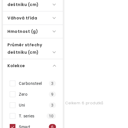
o
deštníku (cm)
d
O nás
Váhová třída
u
Kontakty
k
Hmotnost (g)
t
ů
Průměr střechy
deštníku (cm)
Kolekce
Carbonsteel
3
Zero
9
Celkem 6 produtků
Uni
3
T. series
10
Smart
6