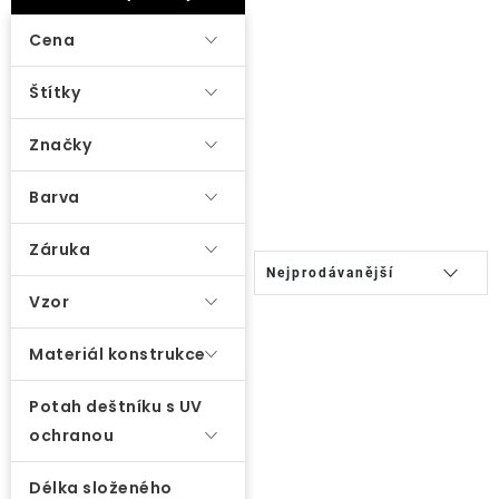
ý
Lehátka
p
Cena
i
Doplňky
Štítky
s
p
Značky
Deštníky
r
o
Barva
Gastro produkty
d
Záruka
u
Ř
Nejprodávanější
Kolekce
k
a
Vzor
t
z
Prodávané značky
ů
e
Materiál konstrukce
n
Potah deštníku s UV
í
Klub výhod
ochranou
p
r
Naše katalogy
Délka složeného