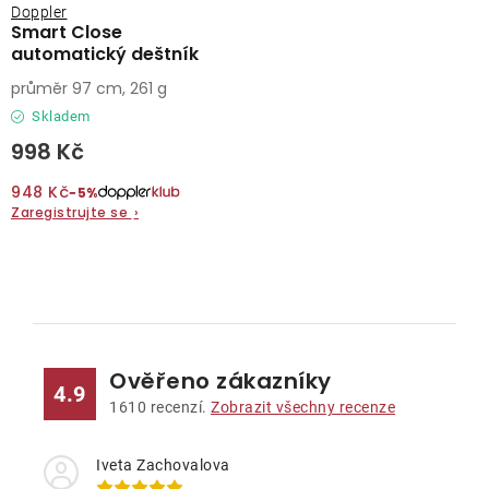
Doppler
Smart Close
automatický deštník
průměr 97 cm, 261 g
Skladem
998 Kč
948 Kč
−5%
Zaregistrujte se
›
O
v
l
Ověřeno zákazníky
á
4.9
d
1610
recenzí.
Zobrazit všechny recenze
a
c
Iveta Zachovalova