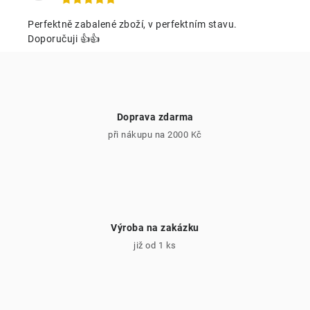
í
p
Perfektně zabalené zboží, v perfektním stavu.
r
Doporučuji 👍👍
v
k
y
v
Doprava zdarma
ý
při nákupu na 2000 Kč
p
i
s
u
Výroba na zakázku
již od 1 ks