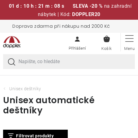
01 d : 10 h : 21 m : 08 s
SLEVA -20 %
na zahradní
nábytek | Kód:
DOPPLER20
Přejít
Doprava zdarma při nákupu nad 2000 Kč
Sedací soupravy
na
NÁKUPN
obsah
KOŠÍK
Slunečníky
Křesla a židle
Polstry a sedáky
Unisex deštníky
Unisex automatické
Stoly
deštníky
Lavice a houpačky
V
Filtrovat produkty