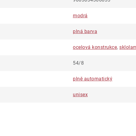
modrá
plná barva
ocelová konstrukce
,
sklola
54/8
plně automatický
unisex