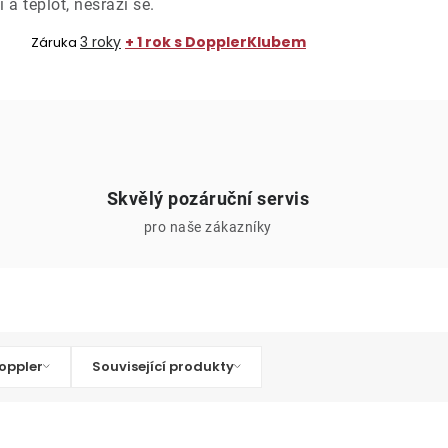
a teplot, nesráží se.
3 roky
+ 1 rok s DopplerKlubem
Záruka
Skvělý pozáruční servis
pro naše zákazníky
oppler
Související produkty