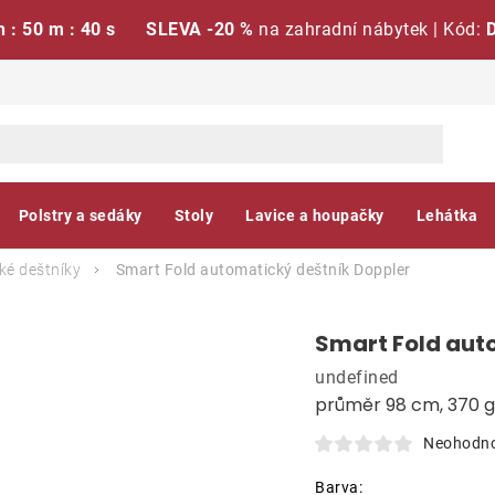
h : 50 m : 39 s
SLEVA -20 %
na zahradní nábytek | Kód:
Polstry a sedáky
Stoly
Lavice a houpačky
Lehátka
ké deštníky
Smart Fold automatický deštník
Doppler
Smart Fold aut
undefined
průměr 98 cm, 370 g
Neohodn