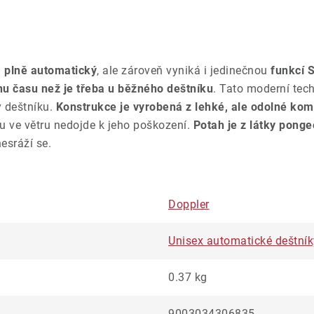
m
plně automatický
, ale zároveň vyniká i jedinečnou
funkcí S
inu času než je třeba u běžného deštníku
. Tato moderní tec
 deštníku.
Konstrukce je vyrobená z lehké, ale odolné komb
ku ve větru nedojde k jeho poškození.
Potah je z látky ponge
esráží se.
Doppler
Unisex automatické deštník
0.37 kg
9003034306835