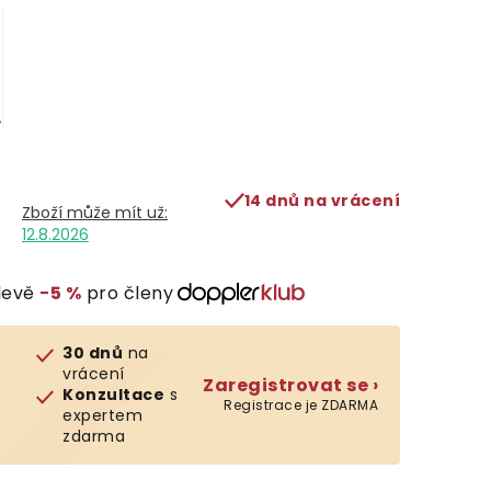
14 dnů na vrácení
12.8.2026
levě
−5 %
pro členy
30 dnů
na
vrácení
Zaregistrovat se ›
Konzultace
s
Registrace je ZDARMA
expertem
zdarma