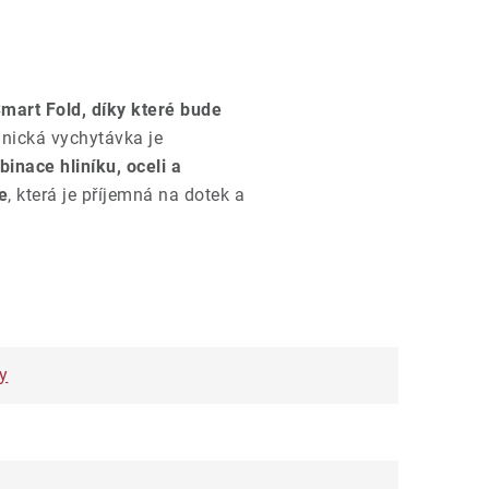
mart Fold, díky které bude
hnická vychytávka je
inace hliníku, oceli a
e
, která je příjemná na dotek a
y