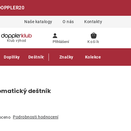
DOPPLER20
Naše katalogy
O nás
Kontakty
NÁKUPNÍ
Klub výhod
Přihlášení
KOŠÍK
Doplňky
Deštníky
Gastro produkty
Značky
Kolekce
omatický deštník
Podrobnosti hodnocení
oceno