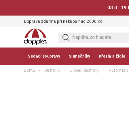
03 d : 19 
Přejít
Doprava zdarma při nákupu nad 2000 Kč
na
obsah
Sedací soupravy
Slunečníky
Křesla a židle
Domů
Deštníky
Unisex deštníky
Automatic