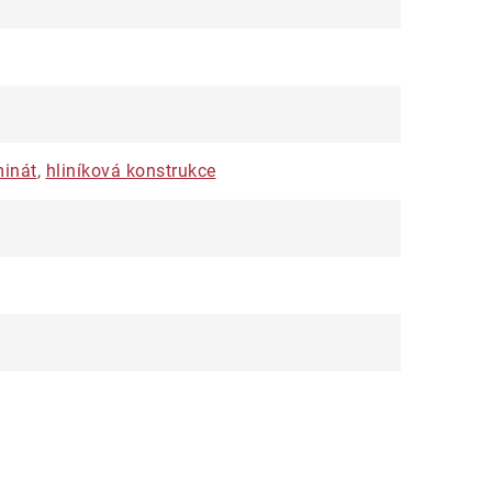
minát
,
hliníková konstrukce