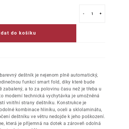
idat do košíku
barevný deštník je nejenom plně automatický,
jedinečnou funkcí smart fold, díky které bude
ě zabalený, a to za polovinu času než je třeba u
to moderní technická vychytávka je umožněná
í vnitřní strany deštníku. Konstrukce je
 odolné kombinace hliníku, oceli a sklolaminátu,
očení deštníku ve větru nedojde k jeho poškození.
ee, která je příjemná na dotek a zároveň odolná