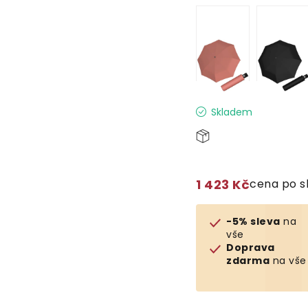
Skladem
1 423 Kč
cena po s
-5% sleva
na
vše
Doprava
zdarma
na vše