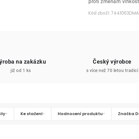
proti změnám vlhkosti 
Kód zboží:
7441063DMA
ýroba na zakázku
Český výrobce
již od 1 ks
s více než 70 letou tradicí
ily
Ke stažení
Hodnocení produktu
Značka D