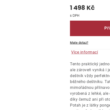
1 498 Kč
Měrná cena:
Př
Mate dotaz?
Více informací
Tento praktický jedno
ale zároveň vyniká i 
deštník vždy perfektn
běžného deštníku. Ta
mimořádnou přilnavost
vyrobená z lehké, ale
díky čemuž ani při ot
Potah je z látky pong