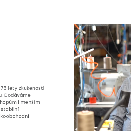
 75 lety zkušeností
tu. Dodáváme
shopům i menším
stabilní
elkoobchodní