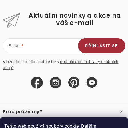
Aktuální novinky a akce na
váš e-mail
E-mail
PŘIHLÁSIT SE
Vložením e-mailu souhlasíte s
podmínkami ochrany osobních
údajů
Z
á
Proč právě my?
p
a
O nás
Důležité odkazy
Tento web používá soubory cookie. Dalším