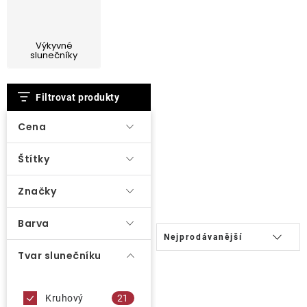
Lehátka
Výkyvné
Doplňky
slunečníky
V
Deštníky
Filtrovat produkty
ý
p
Cena
Gastro produkty
i
Štítky
s
Kolekce
p
Značky
r
Prodávané značky
o
Barva
Ř
Nejprodávanější
d
a
Tvar slunečníku
Klub výhod
u
z
k
e
Naše katalogy
t
Kruhový
21