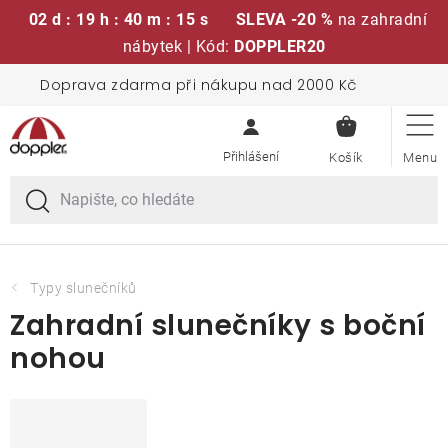
02 d : 19 h : 40 m : 15 s
SLEVA -20 %
na zahradní
nábytek | Kód:
DOPPLER20
Přejít
Doprava zdarma při nákupu nad 2000 Kč
Sedací soupravy
na
NÁKUPN
obsah
KOŠÍK
Slunečníky
Křesla a židle
Polstry a sedáky
Typy slunečníků
Zahradní slunečníky s boční
Stoly
nohou
Lavice a houpačky