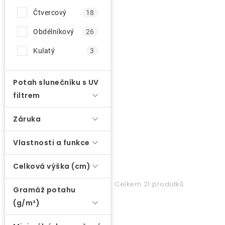
n
ů
í
Čtvercový
18
O nás
p
Obdélníkový
26
r
Kontakty
Kulatý
3
o
d
Potah slunečníku s UV
u
filtrem
k
t
Záruka
ů
Vlastnosti a funkce
Celková výška (cm)
Celkem 21 produtků
Gramáž potahu
(g/m²)