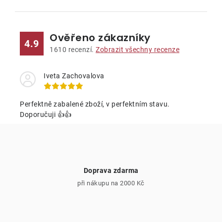
O
v
l
Ověřeno zákazníky
á
4.9
d
1610
recenzí.
Zobrazit všechny recenze
a
c
Iveta Zachovalova
í
p
Perfektně zabalené zboží, v perfektním stavu.
r
Doporučuji 👍👍
v
k
y
v
Doprava zdarma
ý
při nákupu na 2000 Kč
p
i
s