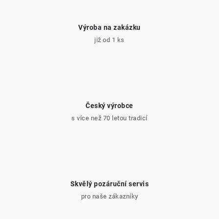
u
Výroba na zakázku
již od 1 ks
Český výrobce
s více než 70 letou tradicí
Skvělý pozáruční servis
pro naše zákazníky