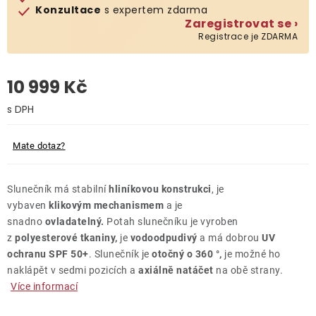
Konzultace
s expertem zdarma
Zaregistrovat se ›
O nás
Registrace je ZDARMA
Kontakty
10 999 Kč
Měrná cena:
Mate dotaz?
Slunečník má stabilní
hliníkovou konstrukci
, je
vybaven
klikovým mechanismem
a je
snadno
ovladatelný.
Potah slunečníku je vyroben
z
polyesterové tkaniny,
je
vodoodpudivý
a má dobrou
UV
ochranu SPF 50+
. Slunečník je
otočný o 360 °,
je možné ho
naklápět v sedmi pozicích a
axiálně natáčet
na obě strany.
Více informací