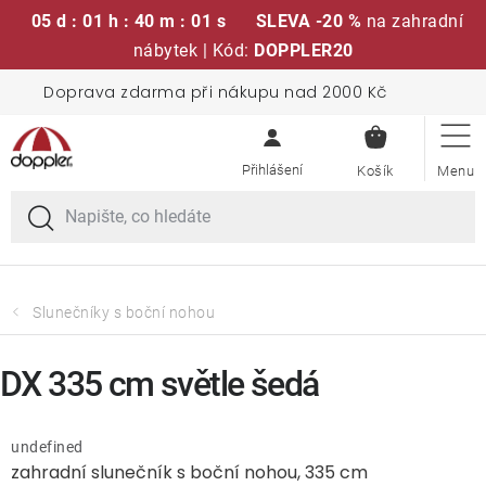
05 d : 01 h : 40 m : 00 s
SLEVA -20 %
na zahradní
nábytek | Kód:
DOPPLER20
Přejít
Doprava zdarma při nákupu nad 2000 Kč
Sedací soupravy
na
NÁKUPN
obsah
KOŠÍK
Slunečníky
Křesla a židle
Polstry a sedáky
Slunečníky s boční nohou
Stoly
DX 335 cm světle šedá
Lavice a houpačky
undefined
zahradní slunečník s boční nohou, 335 cm