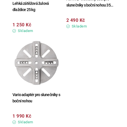
Lehká zátěžová žulová
slunečníky s boční nohou 350
dlaždice 25 kg
cm a 300 x 300 cm
2 490 Kč
1 250 Kč
Skladem
Skladem
Vario adaptér pro slunečníky s
boční nohou
1 990 Kč
Skladem