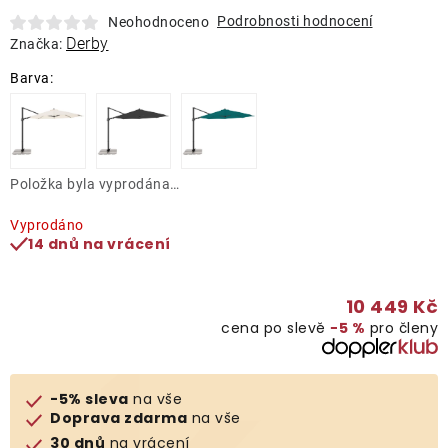
Lehátka
Podrobnosti hodnocení
Neohodnoceno
Derby
Značka:
Doplňky
Deštníky
Položka byla vyprodána…
Gastro produkty
Vyprodáno
14 dnů na vrácení
Kolekce
10 449 Kč
Prodávané značky
cena po slevě
−5 %
pro členy
Klub výhod
-5% sleva
na vše
Doprava zdarma
na vše
Naše katalogy
30 dnů
na vrácení