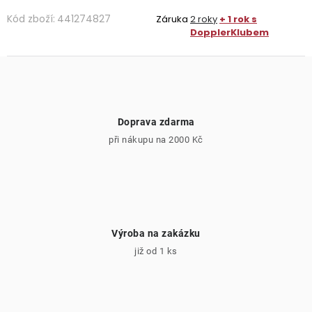
Kód zboží:
441274827
Záruka
2 roky
+ 1 rok s
DopplerKlubem
Doprava zdarma
při nákupu na 2000 Kč
Výroba na zakázku
již od 1 ks