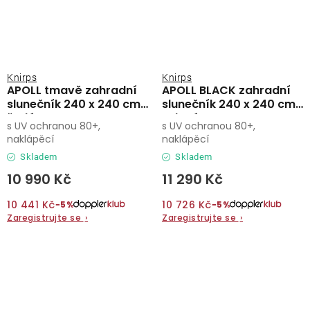
Knirps
Knirps
APOLL tmavě zahradní
APOLL BLACK zahradní
slunečník 240 x 240 cm
slunečník 240 x 240 cm
šedá
zelená
s UV ochranou 80+,
s UV ochranou 80+,
naklápěcí
naklápěcí
Skladem
Skladem
10 990 Kč
11 290 Kč
10 441 Kč
10 726 Kč
−5%
−5%
Zaregistrujte se
›
Zaregistrujte se
›