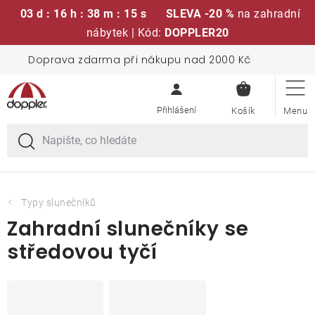
03 d : 16 h : 38 m : 14 s
SLEVA -20 %
na zahradní
nábytek | Kód:
DOPPLER20
Přejít
Doprava zdarma při nákupu nad 2000 Kč
Sedací soupravy
na
NÁKUPN
obsah
KOŠÍK
Slunečníky
Křesla a židle
Polstry a sedáky
Typy slunečníků
Zahradní slunečníky se
Stoly
středovou tyčí
Lavice a houpačky