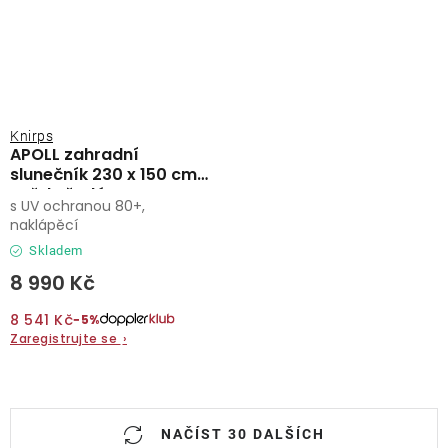
Knirps
APOLL zahradní
slunečník 230 x 150 cm
světle šedá
s UV ochranou 80+,
naklápěcí
Skladem
8 990 Kč
8 541 Kč
−5%
Zaregistrujte se
›
O
NAČÍST 30 DALŠÍCH
v