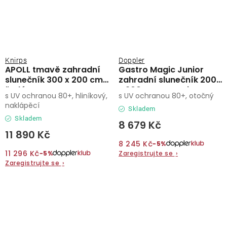
Knirps
Doppler
APOLL tmavě zahradní
Gastro Magic Junior
slunečník 300 x 200 cm
zahradní slunečník 200
šedá
x 200 cm antracit
s UV ochranou 80+, hliníkový,
s UV ochranou 80+, otočný
naklápěcí
Skladem
Skladem
8 679 Kč
11 890 Kč
8 245 Kč
−5%
11 296 Kč
Zaregistrujte se
›
−5%
Zaregistrujte se
›