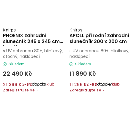
Knirps
Knirps
PHOENIX zahradní
APOLL přírodní zahradní
slunečník 245 x 245 cm
slunečník 300 x 200 cm
bordó
s UV ochranou 80+, hliníkový,
s UV ochranou 80+, hliníkový,
otočný, naklápěcí
naklápěcí
Skladem
Skladem
22 490 Kč
11 890 Kč
21 366 Kč
11 296 Kč
−5%
−5%
Zaregistrujte se
›
Zaregistrujte se
›