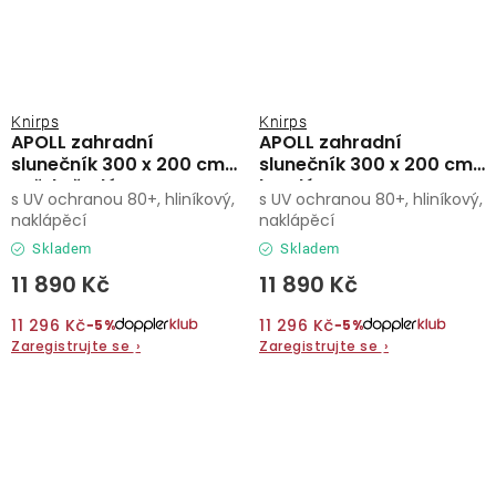
Knirps
Knirps
APOLL zahradní
APOLL zahradní
slunečník 300 x 200 cm
slunečník 300 x 200 cm
světle šedá
bordó
s UV ochranou 80+, hliníkový,
s UV ochranou 80+, hliníkový,
naklápěcí
naklápěcí
Skladem
Skladem
11 890 Kč
11 890 Kč
11 296 Kč
11 296 Kč
−5%
−5%
Zaregistrujte se
›
Zaregistrujte se
›