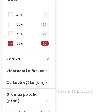
n
ů
í
O nás
p
40+
3
r
Kontakty
50+
61
o
d
60+
21
u
80+
66
k
t
Záruka
ů
Vlastnosti a funkce
Celková výška (cm)
Celkem 66 produtků
Gramáž potahu
(g/m²)