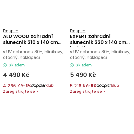
Doppler
Doppler
ALU WOOD zahradní
EXPERT zahradní
slunečník 210 x 140 cm
slunečník 220 x 140 cm
antracit
hnědá
s UV ochranou 80+, hliníkový,
s UV ochranou 80+, hliníkový,
otočný, naklápěcí
otočný, naklápěcí
Skladem
Skladem
4 490 Kč
5 490 Kč
4 266 Kč
5 216 Kč
−5%
−5%
Zaregistrujte se
›
Zaregistrujte se
›