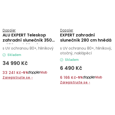
Doppler
Doppler
ALU EXPERT Teleskop
EXPERT zahradní
zahradní slunečník 350
slunečník 280 cm hnědá
x 350 cm béžová
s UV ochranou 80+, hliníkový
s UV ochranou 80+, hliníkový,
otočný, naklápěcí
Skladem
Skladem
34 990 Kč
6 490 Kč
33 241 Kč
−5%
6 166 Kč
Zaregistrujte se
›
−5%
Zaregistrujte se
›