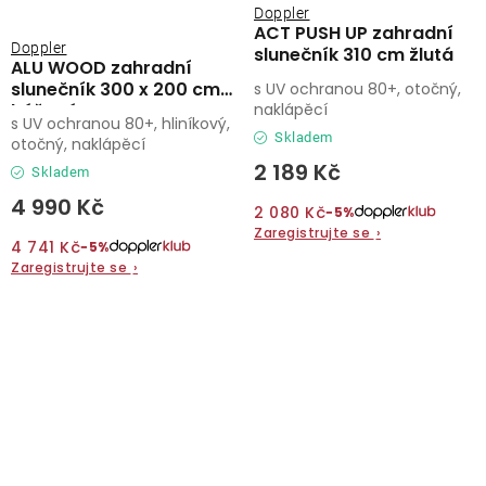
Doppler
ACT PUSH UP zahradní
Doppler
slunečník 310 cm žlutá
ALU WOOD zahradní
slunečník 300 x 200 cm
s UV ochranou 80+, otočný,
béžová
naklápěcí
s UV ochranou 80+, hliníkový,
Skladem
otočný, naklápěcí
2 189 Kč
Skladem
4 990 Kč
2 080 Kč
−5%
Zaregistrujte se
›
4 741 Kč
−5%
Zaregistrujte se
›