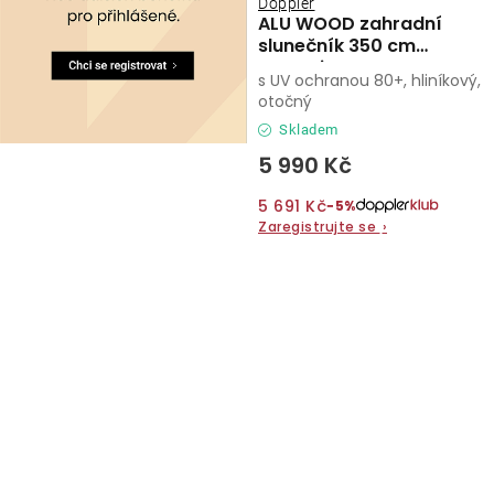
Doppler
ALU WOOD zahradní
slunečník 350 cm
antracit
s UV ochranou 80+, hliníkový,
otočný
Skladem
5 990 Kč
5 691 Kč
−5%
Zaregistrujte se
›