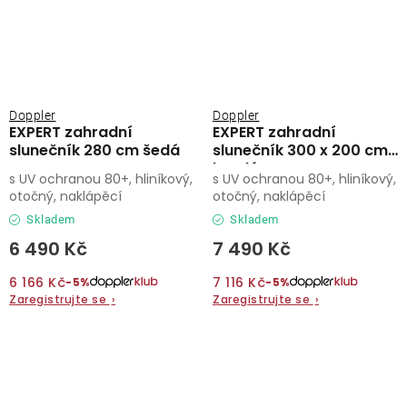
Doppler
Doppler
EXPERT zahradní
EXPERT zahradní
slunečník 280 cm šedá
slunečník 300 x 200 cm
bordó
s UV ochranou 80+, hliníkový,
s UV ochranou 80+, hliníkový,
otočný, naklápěcí
otočný, naklápěcí
Skladem
Skladem
6 490 Kč
7 490 Kč
6 166 Kč
7 116 Kč
−5%
−5%
Zaregistrujte se
›
Zaregistrujte se
›