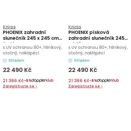
Knirps
Knirps
PHOENIX zahradní
PHOENIX písková
slunečník 245 x 245 cm
zahradní slunečník 245
šedá
x 245 cm
s UV ochranou 80+, hliníkový,
s UV ochranou 80+, hliníkový,
otočný, naklápěcí
otočný, naklápěcí
Skladem
Skladem
22 490 Kč
22 490 Kč
21 366 Kč
21 366 Kč
−5%
−5%
Zaregistrujte se
›
Zaregistrujte se
›