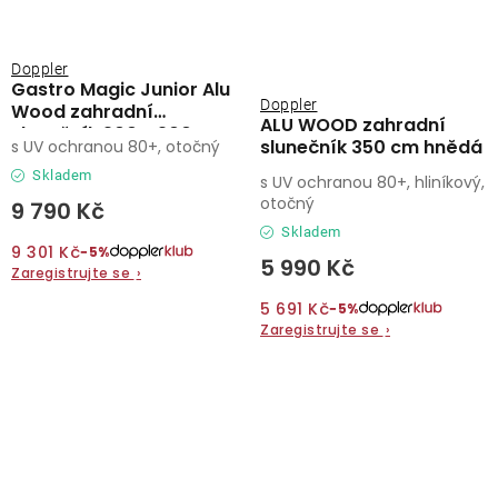
Doppler
Gastro Magic Junior Alu
Doppler
Wood zahradní
ALU WOOD zahradní
slunečník 200 x 200 cm
slunečník 350 cm hnědá
s UV ochranou 80+, otočný
antracit
Skladem
s UV ochranou 80+, hliníkový,
otočný
9 790 Kč
Skladem
9 301 Kč
−5%
5 990 Kč
Zaregistrujte se
›
5 691 Kč
−5%
Zaregistrujte se
›