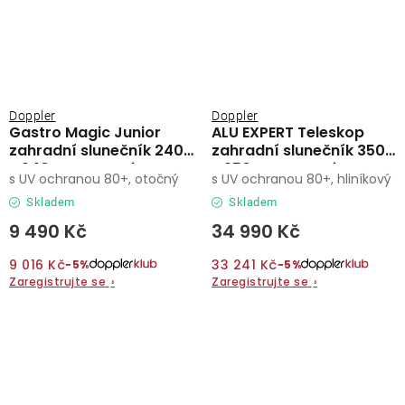
Doppler
Doppler
Gastro Magic Junior
ALU EXPERT Teleskop
zahradní slunečník 240
zahradní slunečník 350
x 240 cm antracit
x 350 cm antracit
s UV ochranou 80+, otočný
s UV ochranou 80+, hliníkový
Skladem
Skladem
9 490 Kč
34 990 Kč
9 016 Kč
33 241 Kč
−5%
−5%
Zaregistrujte se
›
Zaregistrujte se
›