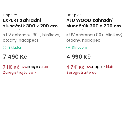
Doppler
Doppler
EXPERT zahradní
ALU WOOD zahradní
slunečník 300 x 200 cm
slunečník 300 x 200 cm
antracit
antracit
s UV ochranou 80+, hliníkový,
s UV ochranou 80+, hliníkový,
otočný, naklápěcí
otočný, naklápěcí
Skladem
Skladem
7 490 Kč
4 990 Kč
7 116 Kč
4 741 Kč
−5%
−5%
Zaregistrujte se
›
Zaregistrujte se
›