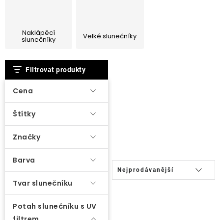
Lehátka
Naklápěcí
Doplňky
Velké slunečníky
slunečníky
V
Deštníky
Filtrovat produkty
ý
p
Cena
Gastro produkty
i
Štítky
s
Kolekce
p
Značky
r
Prodávané značky
o
Barva
Ř
Nejprodávanější
d
a
Tvar slunečníku
Klub výhod
u
z
k
e
Potah slunečníku s UV
Naše katalogy
t
filtrem