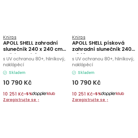
Knirps
Knirps
APOLL SHELL zahradní
APOLL SHELL písková
slunečník 240 x 240 cm
zahradní slunečník 240
světle modrá
x 240 cm
s UV ochranou 80+, hliníkový,
s UV ochranou 80+, hliníkový,
naklápěcí
naklápěcí
Skladem
Skladem
10 790 Kč
10 790 Kč
10 251 Kč
10 251 Kč
−5%
−5%
Zaregistrujte se
›
Zaregistrujte se
›