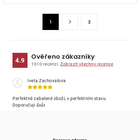
l
á
S
d
1
2
t
a
r
c
á
n
í
k
p
Ověřeno zákazníky
4.9
o
r
1610
recenzí.
Zobrazit všechny recenze
v
v
á
k
Iveta Zachovalova
n
y
í
v
Perfektně zabalené zboží, v perfektním stavu.
ý
Doporučuji 👍👍
p
i
s
u