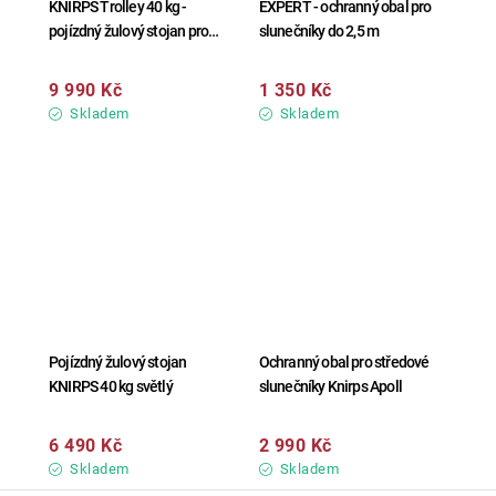
KNIRPS Trolley 40 kg -
EXPERT - ochranný obal pro
pojízdný žulový stojan pro
slunečníky do 2,5 m
zahradní slunečník
9 990 Kč
1 350 Kč
Skladem
Skladem
Pojízdný žulový stojan
Ochranný obal pro středové
KNIRPS 40 kg světlý
slunečníky Knirps Apoll
6 490 Kč
2 990 Kč
Skladem
Skladem