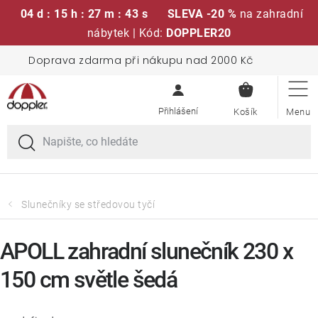
04 d : 15 h : 27 m : 42 s
SLEVA -20 %
na zahradní
nábytek | Kód:
DOPPLER20
Přejít
Doprava zdarma při nákupu nad 2000 Kč
Sedací soupravy
na
NÁKUPN
obsah
KOŠÍK
Slunečníky
Křesla a židle
Polstry a sedáky
Slunečníky se středovou tyčí
Stoly
APOLL zahradní slunečník 230 x
150 cm světle šedá
Lavice a houpačky