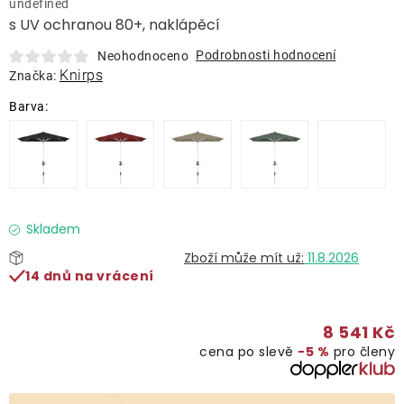
undefined
Lehátka
s UV ochranou 80+, naklápěcí
Podrobnosti hodnocení
Neohodnoceno
Doplňky
Knirps
Značka:
Deštníky
Gastro produkty
Kolekce
Skladem
11.8.2026
14 dnů na vrácení
Prodávané značky
8 541 Kč
Klub výhod
cena po slevě
−5 %
pro členy
Naše katalogy