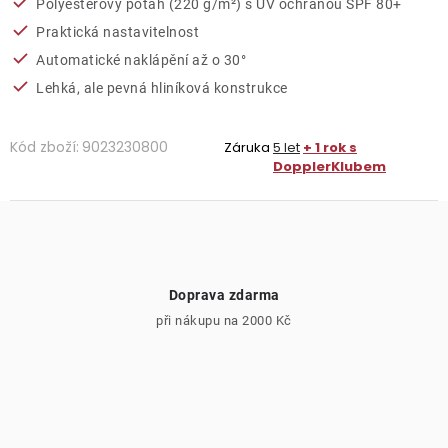
Polyesterový potah (220 g/m²) s UV ochranou SPF 80+
Praktická nastavitelnost
Automatické naklápění až o 30°
Lehká, ale pevná hliníková konstrukce
Kód zboží:
9023230800
Záruka
5 let
+ 1 rok s
DopplerKlubem
Doprava zdarma
při nákupu na 2000 Kč