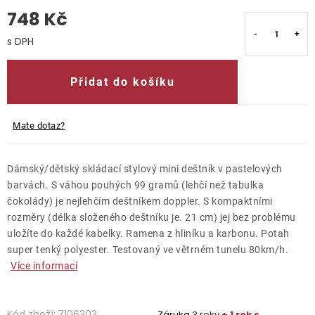
748 Kč
O nás
Měrná cena:
Kontakty
Přidat do košíku
Mate dotaz?
Dámský/dětský skládací stylový mini deštník v pastelových
barvách. S váhou pouhých 99 gramů (lehčí než tabulka
čokolády) je nejlehčím deštníkem doppler. S kompaktními
rozměry (délka složeného deštníku je. 21 cm) jej bez problému
uložíte do každé kabelky. Ramena z hliníku a karbonu. Potah
super tenký polyester. Testovaný ve větrném tunelu 80km/h.
Více informací
Kód zboží:
7106303
Záruka
3 roky
+ 1 rok s