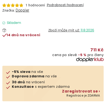
Lehátka
Podrobnosti hodnocení
1 hodnocení
Doppler
Značka:
Doplňky
Skladem
11.8.2026
Deštníky
14 dnů na vrácení
Gastro produkty
711 Kč
cena po slevě
−5 %
pro členy
Kolekce
-5% sleva
na vše
Prodávané značky
Doprava zdarma
na vše
30 dnů
na vrácení
Konzultace
s expertem zdarma
Klub výhod
Zaregistrovat se ›
Registrace je ZDARMA
Naše katalogy