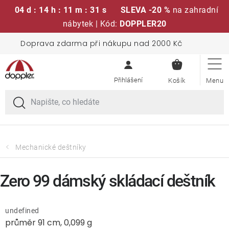
04 d : 14 h : 11 m : 31 s
SLEVA -20 %
na zahradní
nábytek | Kód:
DOPPLER20
Přejít
Doprava zdarma při nákupu nad 2000 Kč
Sedací soupravy
na
NÁKUPN
obsah
KOŠÍK
Slunečníky
Křesla a židle
Polstry a sedáky
Mechanické deštníky
Stoly
Zero 99 dámský skládací deštník
Lavice a houpačky
undefined
průměr 91 cm, 0,099 g