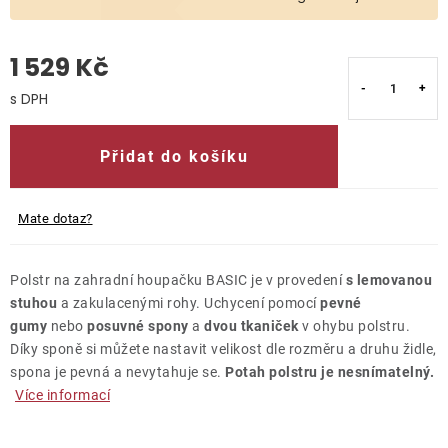
O nás
1 529 Kč
Kontakty
Měrná cena:
Přidat do košíku
Mate dotaz?
Polstr na zahradní houpačku BASIC je v provedení
s lemovanou
stuhou
a zakulacenými rohy. Uchycení pomocí
pevné
gumy
nebo
posuvné spony
a
dvou tkaniček
v ohybu polstru.
Díky sponě si můžete nastavit velikost dle rozměru a druhu židle,
spona je pevná a nevytahuje se.
Potah polstru je nesnímatelný.
Více informací