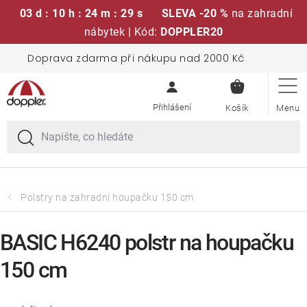
03 d : 10 h : 24 m : 29 s
SLEVA -20 %
na zahradní
nábytek | Kód:
DOPPLER20
Přejít
Doprava zdarma při nákupu nad 2000 Kč
Sedací soupravy
na
NÁKUPN
obsah
KOŠÍK
Slunečníky
Křesla a židle
Polstry a sedáky
Polstry na zahradní houpačku 150 cm
Stoly
BASIC H6240 polstr na houpačku
150 cm
Lavice a houpačky