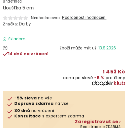
undefined
Lehátka
tloušťka 5 cm
Podrobnosti hodnocení
Neohodnoceno
Doplňky
Derby
Značka:
Deštníky
Skladem
13.8.2026
14 dnů na vrácení
Gastro produkty
1 453 Kč
Kolekce
cena po slevě
−5 %
pro členy
Prodávané značky
-5% sleva
na vše
Doprava zdarma
na vše
Klub výhod
30 dnů
na vrácení
Konzultace
s expertem zdarma
Zaregistrovat se ›
Naše katalogy
Registrace je ZDARMA