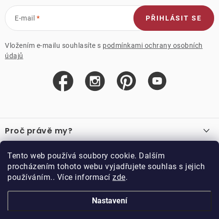
E-mail
PŘIHLÁSIT SE
Vložením e-mailu souhlasíte s
podmínkami ochrany osobních
údajů
Z
á
Proč právě my?
p
a
O nás
Důležité odkazy
Tento web používá soubory cookie. Dalším
Recenze
t
procházením tohoto webu vyjadřujete souhlas s jejich
Velkoobchod
í
používáním.. Více informací
zde
.
O nákupu
Vzorková prodejna
Vrácení a reklamace
Kontakty
Nastavení
Kontakty
Obchodní podmínky
Kariéra