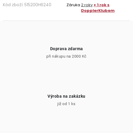
Kód zboží:
515200H6240
Záruka
2 roky
+ 1 rok s
DopplerKlubem
Doprava zdarma
při nákupu na 2000 Kč
Výroba na zakázku
již od 1 ks