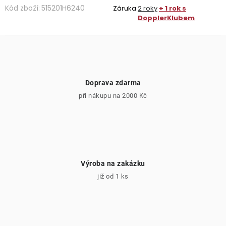
Kód zboží:
515201H6240
Záruka
2 roky
+ 1 rok s
DopplerKlubem
Doprava zdarma
při nákupu na 2000 Kč
Výroba na zakázku
již od 1 ks