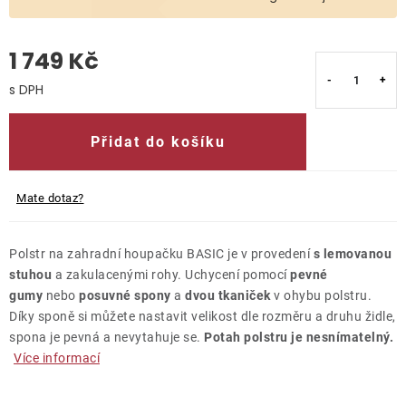
O nás
1 749 Kč
Kontakty
Měrná cena:
Přidat do košíku
Mate dotaz?
Polstr na zahradní houpačku BASIC je v provedení
s lemovanou
stuhou
a zakulacenými rohy. Uchycení pomocí
pevné
gumy
nebo
posuvné spony
a
dvou tkaniček
v ohybu polstru.
Díky sponě si můžete nastavit velikost dle rozměru a druhu židle,
spona je pevná a nevytahuje se.
Potah polstru je nesnímatelný.
Více informací