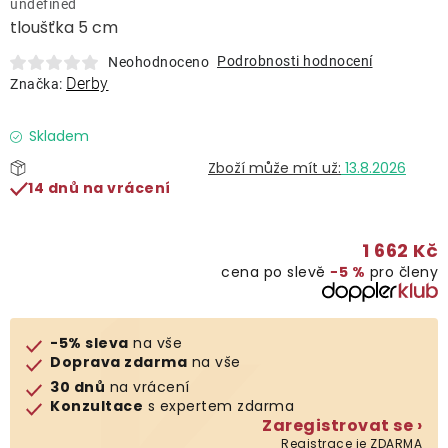
undefined
Lehátka
tloušťka 5 cm
Podrobnosti hodnocení
Neohodnoceno
Doplňky
Derby
Značka:
Deštníky
Skladem
13.8.2026
14 dnů na vrácení
Gastro produkty
1 662 Kč
Kolekce
cena po slevě
−5 %
pro členy
Prodávané značky
-5% sleva
na vše
Doprava zdarma
na vše
Klub výhod
30 dnů
na vrácení
Konzultace
s expertem zdarma
Zaregistrovat se ›
Naše katalogy
Registrace je ZDARMA