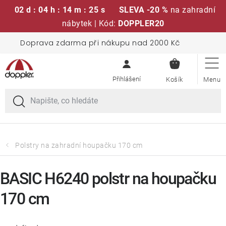
02 d : 04 h : 14 m : 24 s
SLEVA -20 %
na zahradní
nábytek | Kód:
DOPPLER20
Přejít
Doprava zdarma při nákupu nad 2000 Kč
Sedací soupravy
na
NÁKUPN
obsah
KOŠÍK
Slunečníky
Křesla a židle
Polstry a sedáky
Polstry na zahradní houpačku 170 cm
Stoly
BASIC H6240 polstr na houpačku
170 cm
Lavice a houpačky