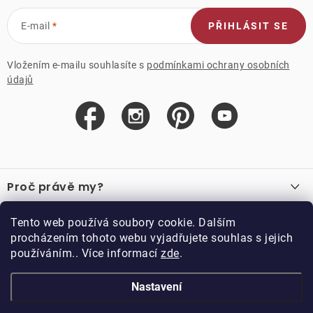
E-mail
PŘIHLÁSIT SE
Vložením e-mailu souhlasíte s
podmínkami ochrany osobních
údajů
Z
á
Proč právě my?
p
a
O nás
Důležité odkazy
Tento web používá soubory cookie. Dalším
Recenze
t
procházením tohoto webu vyjadřujete souhlas s jejich
Velkoobchod
í
používáním.. Více informací
zde
.
O nákupu
Vzorková prodejna
Vrácení a reklamace
Kontakty
Nastavení
Kontakty
Obchodní podmínky
Kariéra