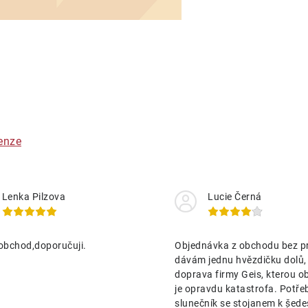
O
v
á
enze
d
a
Lenka Pilzova
Lucie Černá
c
obchod,doporučuji.
Objednávka z obchodu bez p
p
dávám jednu hvězdičku dolů,
doprava firmy Geis, kterou o
je opravdu katastrofa. Potře
v
slunečník se stojanem k ṣ̌ed