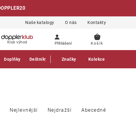
DOPPLER20
Naše katalogy
O nás
Kontakty
NÁKUPNÍ
Klub výhod
Přihlášení
KOŠÍK
Doplňky
Deštníky
Gastro produkty
Značky
Kolekce
Nejlevnější
Nejdražší
Abecedně