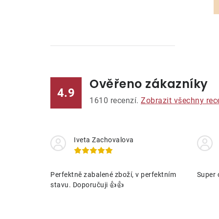
Ověřeno zákazníky
l
4.9
1610
recenzí.
Zobrazit všechny rec
Iveta Zachovalova
í
Perfektně zabalené zboží, v perfektním
Super 
stavu. Doporučuji 👍👍
r