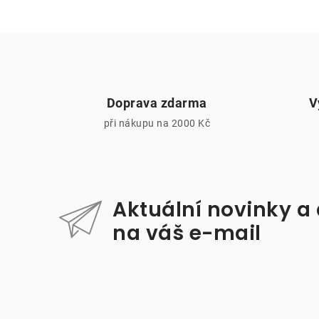
Doprava zdarma
V
při nákupu na 2000 Kč
i
Aktuální novinky a
na váš e-mail
Z
á