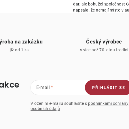
k
dar, ale bohužel společnost Ge
napsala, že nemají místo v au
y
v
ý
ýroba na zakázku
Český výrobce
p
již od 1 ks
s více než 70 letou tradicí
s
u
 akce
E-mail
PŘIHLÁSIT SE
Vložením e-mailu souhlasíte s
podmínkami ochrany
osobních údajů