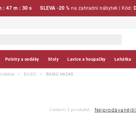
h : 47 m : 30 s
SLEVA -20 %
na zahradní nábytek | Kód:
Polstry a sedáky
Stoly
Lavice a houpačky
Lehátka
Kolekce
BASIC
BASIC H6240
Ř
Celkem 2 produtků
Nejprodávanější
a
V
z