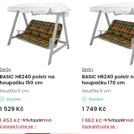
ý
e
p
n
í
s
p
p
r
r
o
o
Derby
Derby
d
BASIC H6240 polstr na
BASIC H6240 polstr n
d
houpačku 150 cm
houpačku 170 cm
u
tloušťka 5 cm
tloušťka 5 cm
u
k
Skladem
Skladem
k
t
1 529 Kč
1 749 Kč
t
ů
1 453 Kč
1 662 Kč
−5%
−5%
ů
Zaregistrujte se
›
Zaregistrujte se
›