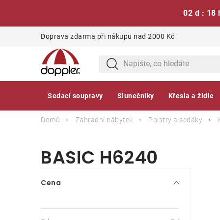
02 d : 18 
Přejít
Doprava zdarma při nákupu nad 2000 Kč
na
obsah
Sedací soupravy
Slunečníky
Křesla a židle
Domů
Zahradní nábytek
Polstry a sedáky
BASIC H6240
P
Cena
o
s