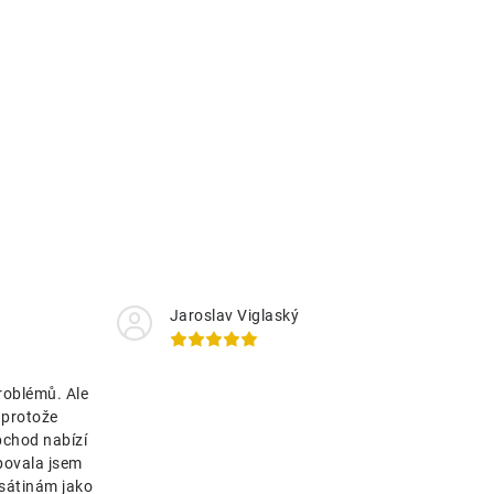
Jaroslav Viglaský
roblémů. Ale
 protože
bchod nabízí
bovala jsem
esátinám jako