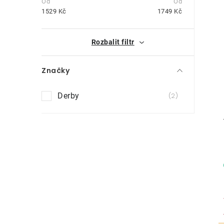
t
1529
Kč
1749
Kč
r
i
Rozbalit filtr
a
n
Značky
n
Derby
2
í
p
a
n
e
l