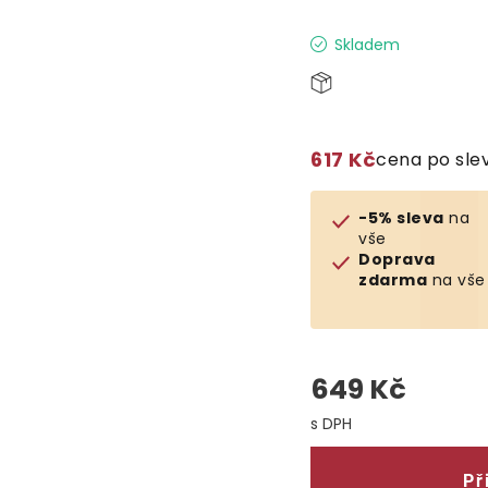
Skladem
617 Kč
cena po sle
-5% sleva
na
vše
Doprava
zdarma
na vše
649 Kč
Měrná cena:
Př