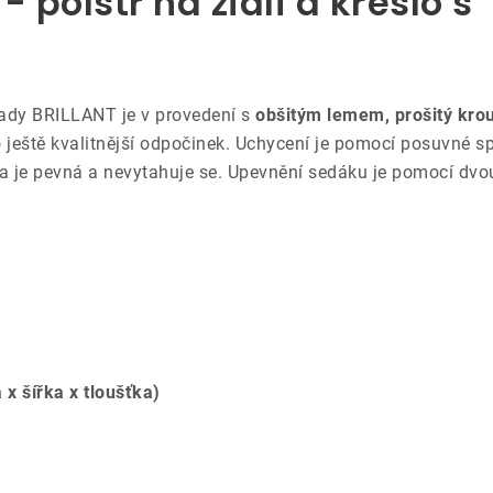
 polstr na židli a křeslo s
ady BRILLANT je v provedení s
obšitým lemem, prošitý kro
 ještě kvalitnější odpočinek. Uchycení je pomocí posuvné s
ona je pevná a nevytahuje se. Upevnění sedáku je pomocí dvo
 x šířka x tloušťka)