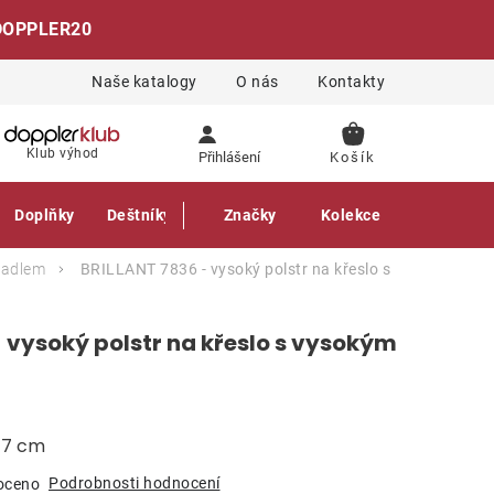
DOPPLER20
Naše katalogy
O nás
Kontakty
NÁKUPNÍ
Klub výhod
Přihlášení
KOŠÍK
Doplňky
Deštníky
Gastro produkty
Značky
Kolekce
ěradlem
BRILLANT 7836 - vysoký polstr na křeslo s
 vysoký polstr na křeslo s vysokým
a 7 cm
Podrobnosti hodnocení
oceno