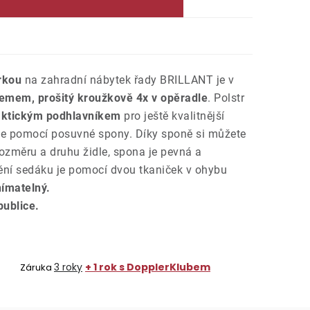
rkou
na zahradní nábytek řady BRILLANT je v
emem, prošitý kroužkově 4x v opěradle
. Polstr
aktickým podhlavníkem
pro ještě kvalitnější
je pomocí posuvné spony. Díky sponě si můžete
 rozměru a druhu židle, spona je pevná a
ění sedáku je pomocí dvou tkaniček v ohybu
ímatelný.
ublice.
3 roky
+ 1 rok s DopplerKlubem
Záruka