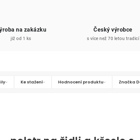
ýroba na zakázku
Český výrobce
již od 1 ks
s více než 70 letou tradicí
ily
Ke stažení
Hodnocení produktu
Značka D