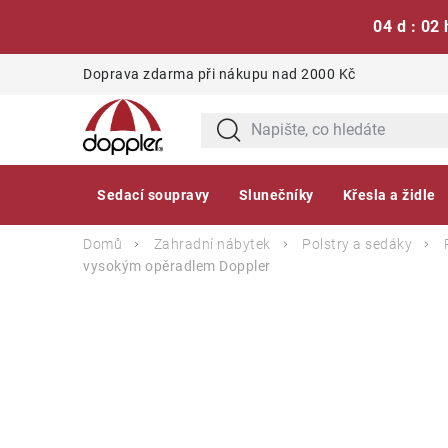
04 d : 02 
Přejít
Doprava zdarma při nákupu nad 2000 Kč
na
obsah
Sedací soupravy
Slunečníky
Křesla a židle
Domů
Zahradní nábytek
Polstry a sedáky
vysokým opěradlem
Doppler