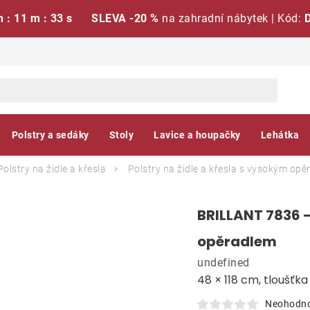
h : 11 m : 32 s
SLEVA -20 %
na zahradní nábytek | Kód:
Polstry a sedáky
Stoly
Lavice a houpačky
Lehátka
Polstry na židle a křesla
Polstry na židle a křesla s vysokým op
BRILLANT 7836 -
opěradlem
undefined
48 × 118 cm, tloušťk
Neohodn