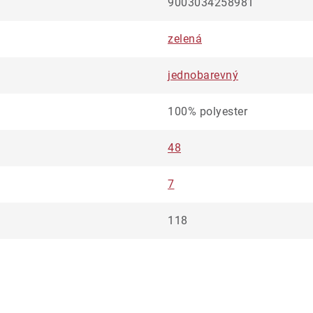
9003034258981
zelená
jednobarevný
100% polyester
48
7
118