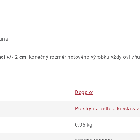
ouna
ncí +/- 2 cm
, konečný rozměr hotového výrobku vždy ovlivňu
Doppler
Polstry na židle a křesla 
0.96 kg