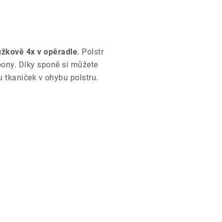
užkově 4x v opěradle
. Polstr
pony. Díky sponě si můžete
u tkaniček v ohybu polstru.