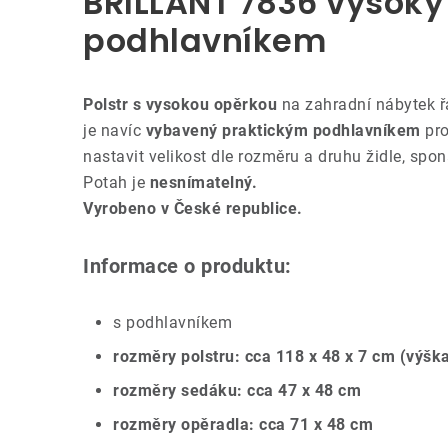
BRILLANT 7836 vysoký -
podhlavníkem
Polstr s vysokou opěrkou
na zahradní nábytek ř
je navíc
vybavený praktickým podhlavníkem
pro
nastavit velikost dle rozměru a druhu židle, sp
Potah je
nesnímatelný.
Vyrobeno v České republice.
Informace o produktu:
s podhlavníkem
rozměry polstru: cca 118 x 48 x 7 cm (výška
rozměry sedáku: cca 47 x 48 cm
rozměry opěradla: cca 71 x 48 cm