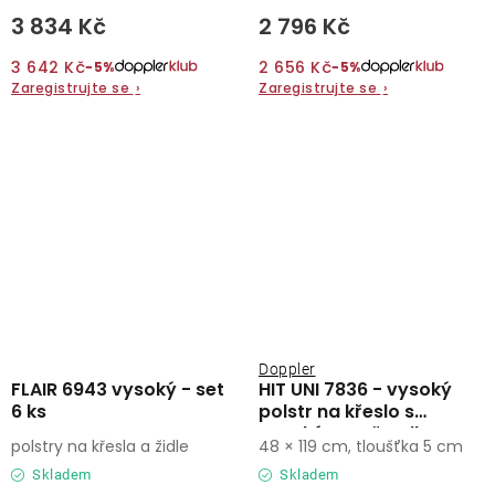
3 834 Kč
2 796 Kč
3 642 Kč
2 656 Kč
−5%
−5%
Zaregistrujte se
›
Zaregistrujte se
›
Doppler
FLAIR 6943 vysoký - set
HIT UNI 7836 - vysoký
6 ks
polstr na křeslo s
vysokým opěradlem
polstry na křesla a židle
48 × 119 cm, tloušťka 5 cm
Skladem
Skladem