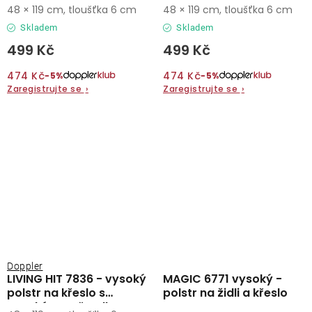
vysokým opěradlem
vysokým opěradlem
48 × 119 cm, tloušťka 6 cm
48 × 119 cm, tloušťka 6 cm
Skladem
Skladem
499 Kč
499 Kč
474 Kč
474 Kč
−5%
−5%
Zaregistrujte se
›
Zaregistrujte se
›
Doppler
LIVING HIT 7836 - vysoký
MAGIC 6771 vysoký -
polstr na křeslo s
polstr na židli a křeslo
vysokým opěradlem