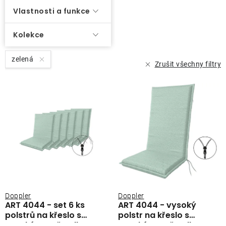
Vlastnosti a funkce
Kolekce
zelená
Zrušit všechny filtry
Doppler
Doppler
ART 4044 - set 6 ks
ART 4044 - vysoký
polstrů na křeslo s
polstr na křeslo s
vysokým opěradlem
vysokým opěradlem