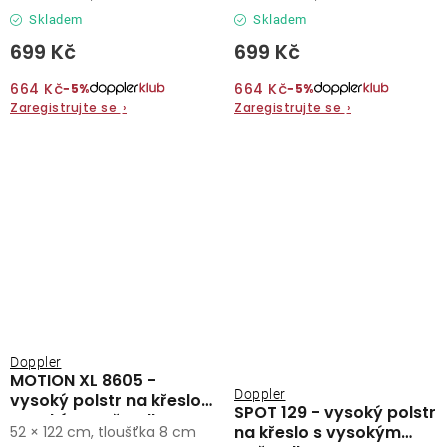
Skladem
Skladem
699 Kč
699 Kč
664 Kč
664 Kč
−5%
−5%
Zaregistrujte se
›
Zaregistrujte se
›
Doppler
MOTION XL 8605 -
Doppler
vysoký polstr na křeslo s
SPOT 129 - vysoký polstr
vysokým opěradlem
na křeslo s vysokým
52 × 122 cm, tloušťka 8 cm