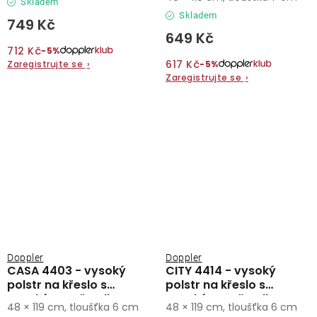
Skladem
Skladem
749 Kč
649 Kč
712 Kč
−5%
617 Kč
Zaregistrujte se
›
−5%
Zaregistrujte se
›
Doppler
Doppler
CASA 4403 - vysoký
CITY 4414 - vysoký
polstr na křeslo s
polstr na křeslo s
vysokým opěradlem
vysokým opěradlem
48 × 119 cm, tloušťka 6 cm
48 × 119 cm, tloušťka 6 cm