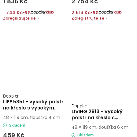
1 836 Kč
2 754 Kč
1 744 Kč
2 616 Kč
−5%
−5%
Zaregistrujte se
›
Zaregistrujte se
›
Doppler
LIFE 5351 - vysoký polstr
Doppler
na křeslo s vysokým
LIVING 2913 - vysoký
opěradlem
polstr na křeslo s
48 × 119 cm, tloušťka 4 cm
vysokým opěradlem
Skladem
48 × 119 cm, tloušťka 6 cm
459 Kč
Skladem