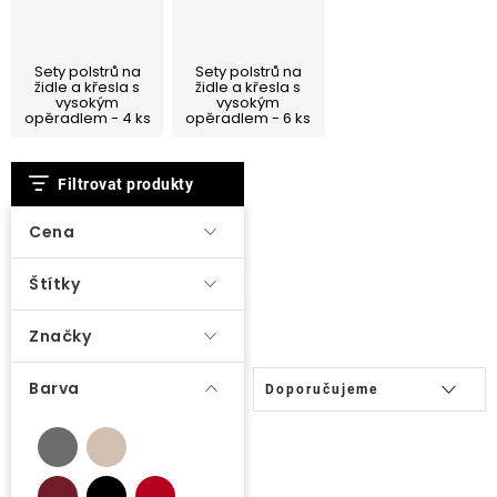
Lehátka
Sety polstrů na
Sety polstrů na
Doplňky
židle a křesla s
židle a křesla s
vysokým
vysokým
opěradlem - 4 ks
opěradlem - 6 ks
Deštníky
V
Filtrovat produkty
ý
Gastro produkty
p
Cena
i
Kolekce
Štítky
s
p
Značky
Prodávané značky
r
Ř
o
Barva
Doporučujeme
a
Klub výhod
d
z
u
e
k
Naše katalogy