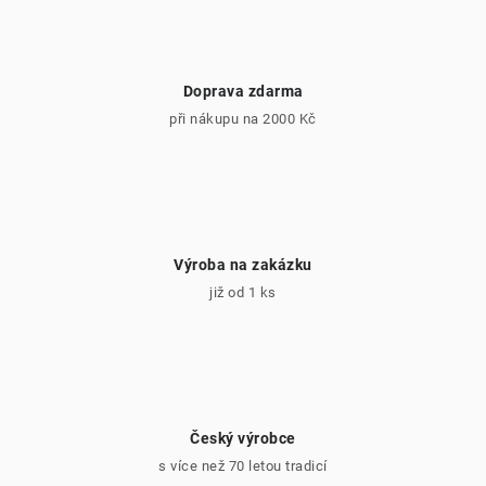
v
k
y
v
Doprava zdarma
ý
při nákupu na 2000 Kč
p
i
s
u
Výroba na zakázku
již od 1 ks
Český výrobce
s více než 70 letou tradicí