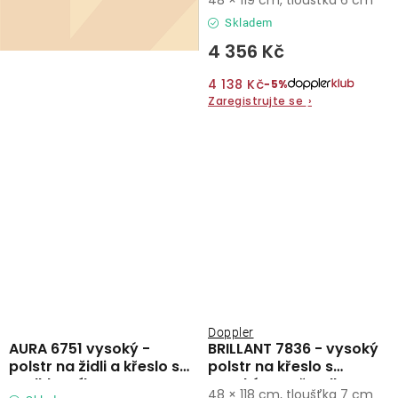
opěradlem
Skladem
4 356 Kč
4 138 Kč
−5%
Zaregistrujte se
›
Doppler
AURA 6751 vysoký -
BRILLANT 7836 - vysoký
polstr na židli a křeslo s
polstr na křeslo s
podhlavníkem
vysokým opěradlem
48 × 118 cm, tloušťka 7 cm