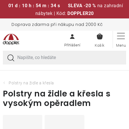
01 d : 10 h : 54 m : 33 s
SLEVA -20 %
na zahradní
nábytek | Kód:
DOPPLER20
Přejít
Doprava zdarma při nákupu nad 2000 Kč
Sedací soupravy
na
NÁKUPN
obsah
KOŠÍK
Slunečníky
Křesla a židle
Polstry a sedáky
Polstry na židle a křesla
Polstry na židle a křesla s
Stoly
vysokým opěradlem
Lavice a houpačky