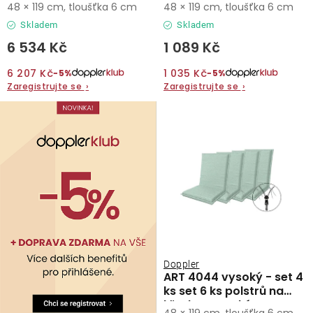
48 × 119 cm, tloušťka 6 cm
48 × 119 cm, tloušťka 6 cm
Skladem
Skladem
6 534 Kč
1 089 Kč
6 207 Kč
1 035 Kč
−5%
−5%
Zaregistrujte se
›
Zaregistrujte se
›
Doppler
ART 4044 vysoký - set 4
ks set 6 ks polstrů na
křeslo s vysokým
48 × 119 cm, tloušťka 6 cm