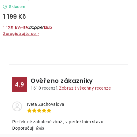
Skladem
1 199 Kč
1 139 Kč
−5%
Zaregistrujte se
›
O
v
l
Ověřeno zákazníky
á
4.9
d
1610
recenzí.
Zobrazit všechny recenze
a
c
Iveta Zachovalova
í
p
Perfektně zabalené zboží, v perfektním stavu.
r
Doporučuji 👍👍