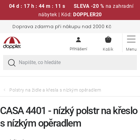
04 d : 17 h : 44 m : 10 s
SLEVA -20 %
na zahradní
nábytek | Kód:
DOPPLER20
Přejít
Doprava zdarma při nákupu nad 2000 Kč
Sedací soupravy
na
NÁKUPN
obsah
KOŠÍK
Slunečníky
Křesla a židle
Polstry a sedáky
Polstry na židle a křesla s nízkým opěradlem
Stoly
CASA 4401 - nízký polstr na křeslo
s nízkým opěradlem
Lavice a houpačky