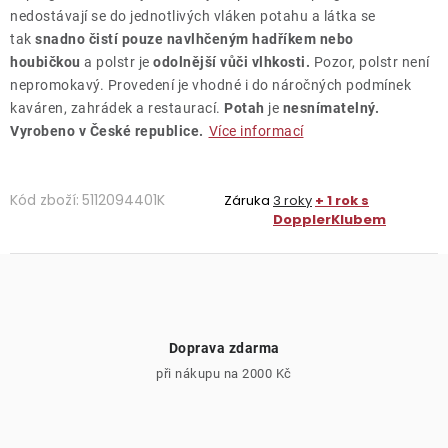
nedostávají se do jednotlivých vláken potahu a látka se
tak
snadno čistí pouze navlhčeným hadříkem nebo
houbičkou
a polstr je
odolnější vůči vlhkosti.
Pozor, polstr není
nepromokavý. Provedení je vhodné i do náročných podmínek
kaváren, zahrádek a restaurací.
Potah
je
nesnímatelný.
Vyrobeno v České republice.
Více informací
Kód zboží:
5112094401K
Záruka
3 roky
+ 1 rok s
DopplerKlubem
Doprava zdarma
při nákupu na 2000 Kč