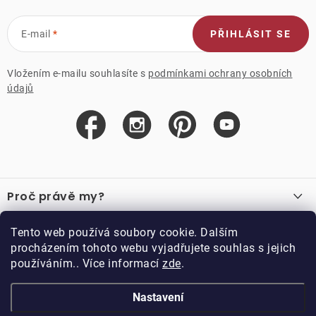
E-mail
PŘIHLÁSIT SE
Vložením e-mailu souhlasíte s
podmínkami ochrany osobních
údajů
Z
á
Proč právě my?
p
a
O nás
Důležité odkazy
Tento web používá soubory cookie. Dalším
Recenze
t
procházením tohoto webu vyjadřujete souhlas s jejich
Velkoobchod
í
používáním.. Více informací
zde
.
O nákupu
Vzorková prodejna
Vrácení a reklamace
Kontakty
Nastavení
Kontakty
Obchodní podmínky
Kariéra