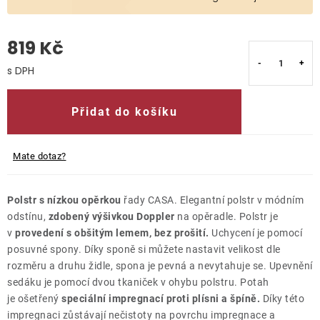
O nás
819 Kč
Kontakty
Měrná cena:
Přidat do košíku
Mate dotaz?
Polstr s nízkou opěrkou
řady CASA.
Elegantní polstr v módním
odstínu,
zdobený výšivkou Doppler
na opěradle.
Polstr
je
v
provedení s obšitým lemem, bez prošití.
Uchycení je pomocí
posuvné spony. Díky sponě si můžete nastavit velikost dle
rozměru a druhu židle, spona je pevná a nevytahuje se. Upevnění
sedáku je pomocí dvou tkaniček v ohybu polstru. Potah
je ošetřený
speciální impregnací proti plísni a špíně.
Díky této
impregnaci zůstávají nečistoty na povrchu impregnace a