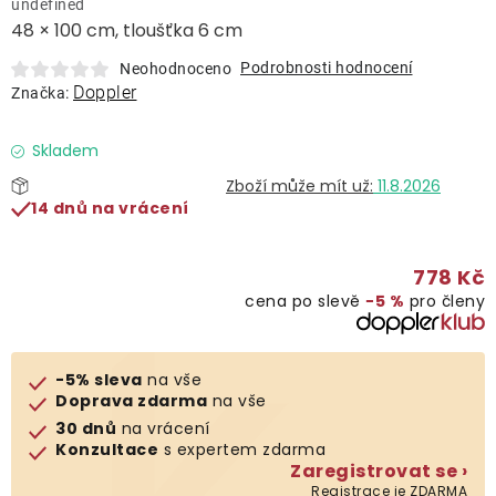
undefined
Lehátka
48 × 100 cm, tloušťka 6 cm
Podrobnosti hodnocení
Neohodnoceno
Doplňky
Doppler
Značka:
Deštníky
Skladem
11.8.2026
14 dnů na vrácení
Gastro produkty
778 Kč
Kolekce
cena po slevě
−5 %
pro členy
Prodávané značky
-5% sleva
na vše
Doprava zdarma
na vše
Klub výhod
30 dnů
na vrácení
Konzultace
s expertem zdarma
Zaregistrovat se ›
Naše katalogy
Registrace je ZDARMA