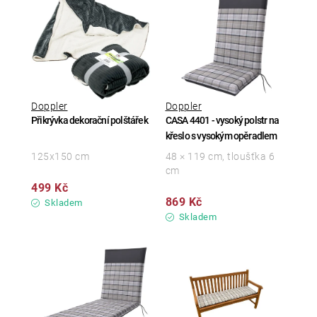
Doppler
Doppler
Přikrývka dekorační polštářek
CASA 4401 - vysoký polstr na
křeslo s vysokým opěradlem
125x150 cm
48 × 119 cm, tloušťka 6
cm
499 Kč
869 Kč
Skladem
Skladem