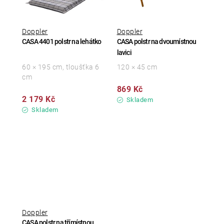
Doppler
Doppler
CASA 4401 polstr na lehátko
CASA polstr na dvoumístnou
lavici
60 × 195 cm, tloušťka 6
120 × 45 cm
cm
869 Kč
2 179 Kč
Skladem
Skladem
Doppler
CASA polstr na třímístnou