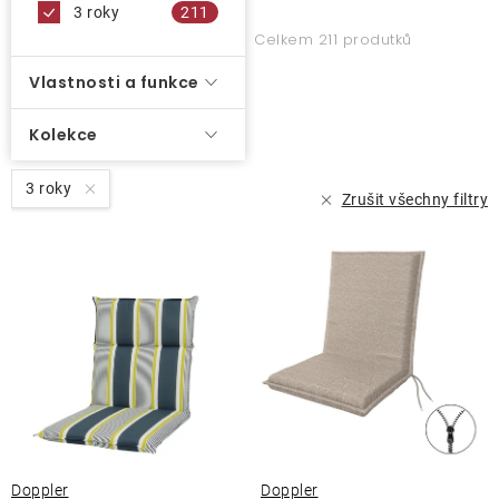
t
3 roky
211
o
Celkem 211 produtků
O nás
ů
d
u
Vlastnosti a funkce
Kontakty
k
Kolekce
t
ů
3 roky
Zrušit všechny filtry
Doppler
Doppler