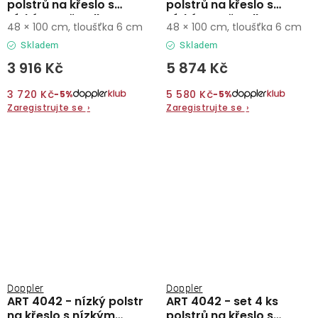
polstrů na křeslo s
polstrů na křeslo s
nízkým opěradlem
nízkým opěradlem
48 × 100 cm, tloušťka 6 cm
48 × 100 cm, tloušťka 6 cm
Skladem
Skladem
3 916 Kč
5 874 Kč
3 720 Kč
5 580 Kč
−5%
−5%
Zaregistrujte se
›
Zaregistrujte se
›
Doppler
Doppler
ART 4042 - nízký polstr
ART 4042 - set 4 ks
na křeslo s nízkým
polstrů na křeslo s