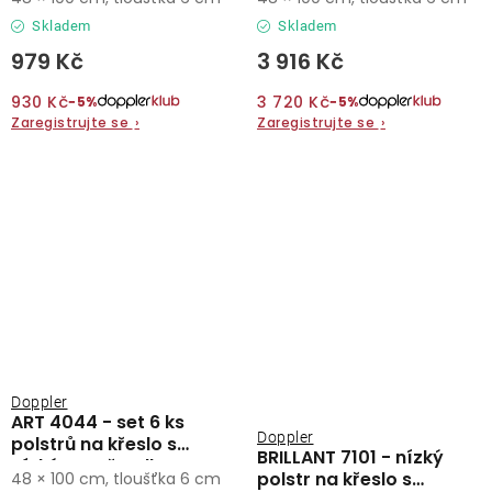
Skladem
Skladem
979 Kč
3 916 Kč
930 Kč
3 720 Kč
−5%
−5%
Zaregistrujte se
›
Zaregistrujte se
›
Doppler
ART 4044 - set 6 ks
Doppler
polstrů na křeslo s
BRILLANT 7101 - nízký
nízkým opěradlem
polstr na křeslo s
48 × 100 cm, tloušťka 6 cm