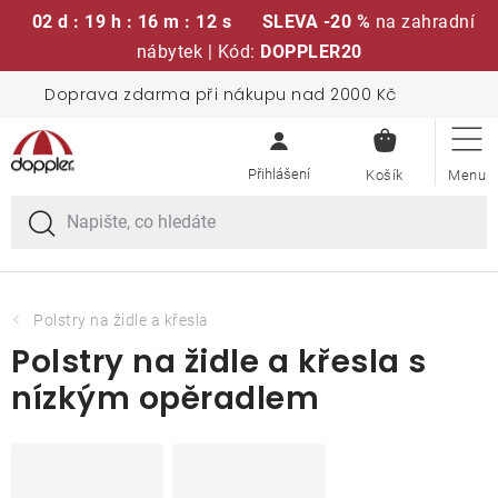
02 d : 19 h : 16 m : 12 s
SLEVA -20 %
na zahradní
nábytek | Kód:
DOPPLER20
Přejít
Doprava zdarma při nákupu nad 2000 Kč
Sedací soupravy
na
NÁKUPN
obsah
KOŠÍK
Slunečníky
Křesla a židle
Polstry a sedáky
Polstry na židle a křesla
Polstry na židle a křesla s
Stoly
nízkým opěradlem
Lavice a houpačky