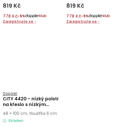
819 Kč
819 Kč
778 Kč
778 Kč
−5%
−5%
Zaregistrujte se
›
Zaregistrujte se
›
Doppler
CITY 4420 - nízký polstr
na křeslo s nízkým
opěradlem
48 × 100 cm, tloušťka 6 cm
Skladem