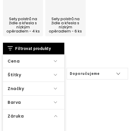
Lehátka
Sety polstrů na
Sety polstrů na
Doplňky
židle a křesla s
židle a křesla s
nízkým
nízkým
opěradlem - 4 ks
opěradlem - 6 ks
Deštníky
V
Filtrovat produkty
ý
Gastro produkty
p
Cena
i
Ř
Kolekce
Doporučujeme
Štítky
s
a
p
z
Značky
Prodávané značky
r
e
o
Barva
n
Klub výhod
d
í
Záruka
u
p
k
r
Naše katalogy