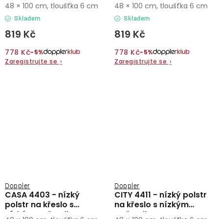
opěradlem
nízkým opěradlem
48 × 100 cm, tloušťka 6 cm
48 × 100 cm, tloušťka 6 cm
Skladem
Skladem
819 Kč
819 Kč
778 Kč
778 Kč
−5%
−5%
Zaregistrujte se
›
Zaregistrujte se
›
Doppler
Doppler
CASA 4403 - nízký
CITY 4411 - nízký polstr
polstr na křeslo s
na křeslo s nízkým
nízkým opěradlem
opěradlem