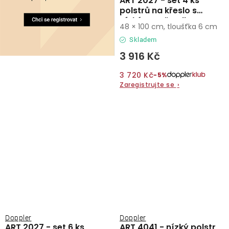
ART 2027 - set 4 ks
polstrů na křeslo s
nízkým opěradlem
48 × 100 cm, tloušťka 6 cm
Skladem
3 916 Kč
3 720 Kč
−5%
Zaregistrujte se
›
Doppler
Doppler
ART 2027 - set 6 ks
ART 4041 - nízký polstr