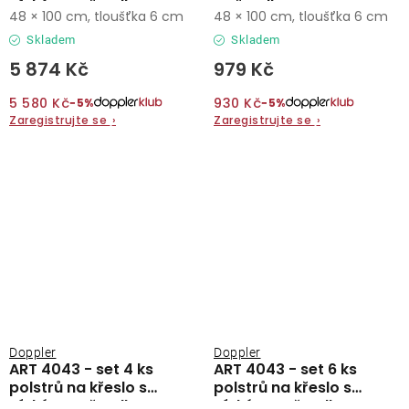
nízkým opěradlem
opěradlem
48 × 100 cm, tloušťka 6 cm
48 × 100 cm, tloušťka 6 cm
Skladem
Skladem
5 874 Kč
979 Kč
5 580 Kč
930 Kč
−5%
−5%
Zaregistrujte se
›
Zaregistrujte se
›
Doppler
Doppler
ART 4043 - set 4 ks
ART 4043 - set 6 ks
polstrů na křeslo s
polstrů na křeslo s
nízkým opěradlem
nízkým opěradlem