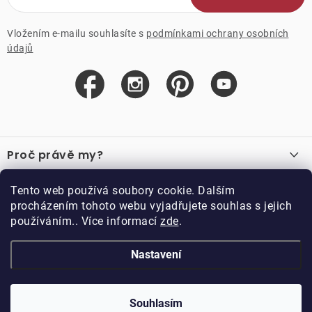
Vložením e-mailu souhlasíte s
podmínkami ochrany osobních
údajů
Z
á
Proč právě my?
p
a
O nás
Důležité odkazy
Tento web používá soubory cookie. Dalším
Recenze
t
procházením tohoto webu vyjadřujete souhlas s jejich
Velkoobchod
í
používáním.. Více informací
zde
.
O nákupu
Vzorková prodejna
Vrácení a reklamace
Kontakty
Nastavení
Kontakty
Obchodní podmínky
Kariéra
Podmínky věrnostního programu
Blog
Doppler CZ spol. s.r.o.,
Doppler klub
Trocnovská 70, 374 01
Souhlasím
Copyright 2026
DOPPLER CZ spol. s r.o.
. Všechna práva vyhrazena.