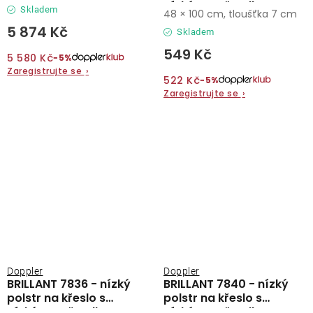
nízkým opěradlem
Skladem
48 × 100 cm, tloušťka 7 cm
5 874 Kč
Skladem
549 Kč
5 580 Kč
−5%
Zaregistrujte se
›
522 Kč
−5%
Zaregistrujte se
›
Doppler
Doppler
BRILLANT 7836 - nízký
BRILLANT 7840 - nízký
polstr na křeslo s
polstr na křeslo s
nízkým opěradlem
nízkým opěradlem