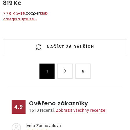
819 Kč
778 Kč
−5%
Zaregistrujte se
›
O
NAČÍST 36 DALŠÍCH
v
l
á
S
d
1
6
t
a
r
c
á
n
í
k
p
Ověřeno zákazníky
4.9
o
r
1610
recenzí.
Zobrazit všechny recenze
v
v
á
k
Iveta Zachovalova
n