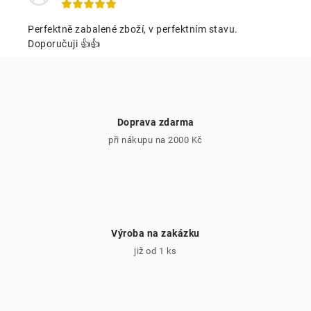
y
í
v
Perfektně zabalené zboží, v perfektním stavu.
ý
Doporučuji 👍👍
p
i
s
u
Doprava zdarma
při nákupu na 2000 Kč
Výroba na zakázku
již od 1 ks