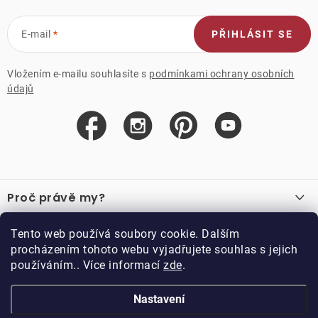
E-mail
PŘIHLÁSIT SE
Vložením e-mailu souhlasíte s
podmínkami ochrany osobních
údajů
Z
á
Proč právě my?
p
a
O nás
Důležité odkazy
Tento web používá soubory cookie. Dalším
Recenze
t
procházením tohoto webu vyjadřujete souhlas s jejich
Velkoobchod
í
používáním.. Více informací
zde
.
O nákupu
Vzorková prodejna
Vrácení a reklamace
Kontakty
Nastavení
Kontakty
Obchodní podmínky
Kariéra