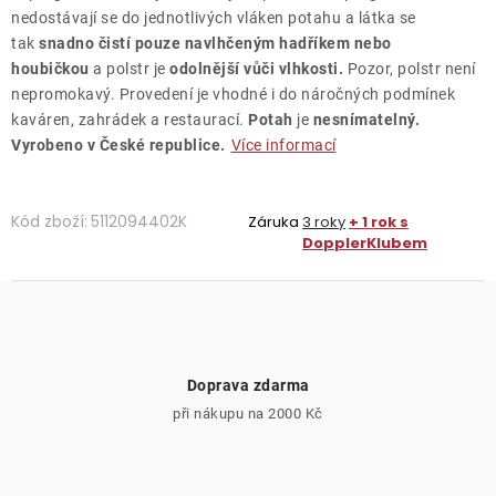
nedostávají se do jednotlivých vláken potahu a látka se
tak
snadno čistí pouze navlhčeným hadříkem nebo
houbičkou
a polstr je
odolnější vůči vlhkosti.
Pozor, polstr není
nepromokavý. Provedení je vhodné i do náročných podmínek
kaváren, zahrádek a restaurací.
Potah
je
nesnímatelný.
Vyrobeno v České republice.
Více informací
Kód zboží:
5112094402K
Záruka
3 roky
+ 1 rok s
DopplerKlubem
Doprava zdarma
při nákupu na 2000 Kč