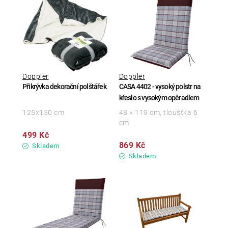
Doppler
Doppler
Přikrývka dekorační polštářek
CASA 4402 - vysoký polstr na
křeslo s vysokým opěradlem
125x150 cm
48 × 119 cm, tloušťka 6
cm
499 Kč
869 Kč
Skladem
Skladem