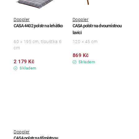
Doppler
Doppler
CASA 4402 polstr na lehátko
CASA polstr na dvoumístnou
lavici
60 × 195 cm, tloušťka 6
120 × 45 cm
cm
869 Kč
2 179 Kč
Skladem
Skladem
Doppler
CASA polstr na třímístnou