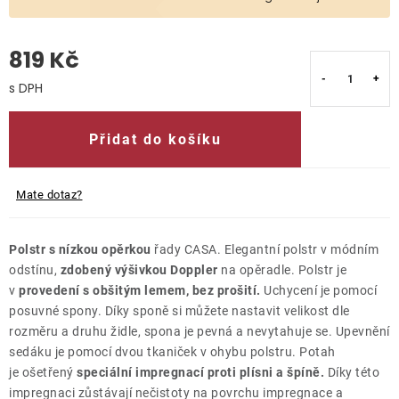
O nás
819 Kč
Kontakty
Měrná cena:
Přidat do košíku
Mate dotaz?
Polstr s nízkou opěrkou
řady CASA. Elegantní polstr v módním
odstínu,
zdobený výšivkou Doppler
na opěradle. Polstr je
v
provedení s obšitým lemem, bez prošití.
Uchycení je pomocí
posuvné spony. Díky sponě si můžete nastavit velikost dle
rozměru a druhu židle, spona je pevná a nevytahuje se. Upevnění
sedáku je pomocí dvou tkaniček v ohybu polstru. Potah
je ošetřený
speciální impregnací proti plísni a špíně.
Díky této
impregnaci zůstávají nečistoty na povrchu impregnace a