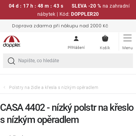
04 d : 17 h : 48 m : 42 s
SLEVA -20 %
na zahradní
nábytek | Kód:
DOPPLER20
Přejít
Doprava zdarma při nákupu nad 2000 Kč
Sedací soupravy
na
NÁKUPN
obsah
KOŠÍK
Slunečníky
Křesla a židle
Polstry a sedáky
Polstry na židle a křesla s nízkým opěradlem
Stoly
CASA 4402 - nízký polstr na křeslo
s nízkým opěradlem
Lavice a houpačky