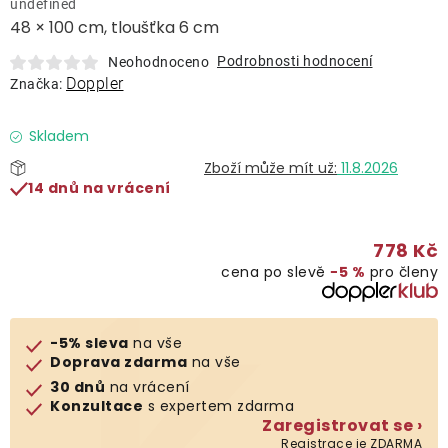
undefined
Lehátka
48 × 100 cm, tloušťka 6 cm
Podrobnosti hodnocení
Neohodnoceno
Doplňky
Doppler
Značka:
Deštníky
Skladem
11.8.2026
14 dnů na vrácení
Gastro produkty
778 Kč
Kolekce
cena po slevě
−5 %
pro členy
Prodávané značky
-5% sleva
na vše
Doprava zdarma
na vše
Klub výhod
30 dnů
na vrácení
Konzultace
s expertem zdarma
Zaregistrovat se ›
Naše katalogy
Registrace je ZDARMA