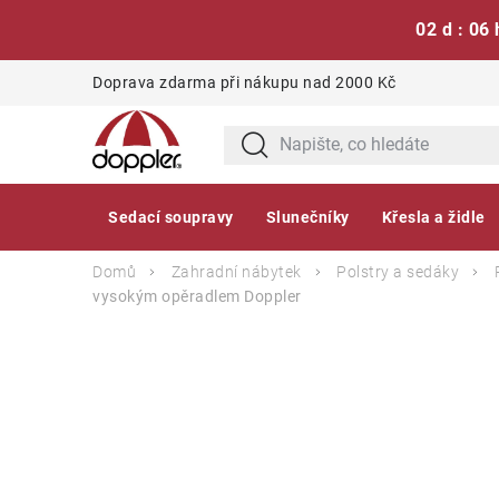
02 d : 06 
Přejít
Doprava zdarma při nákupu nad 2000 Kč
na
obsah
Sedací soupravy
Slunečníky
Křesla a židle
Domů
Zahradní nábytek
Polstry a sedáky
vysokým opěradlem
Doppler