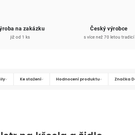
ýroba na zakázku
Český výrobce
již od 1 ks
s více než 70 letou tradicí
ily
Ke stažení
Hodnocení produktu
Značka D