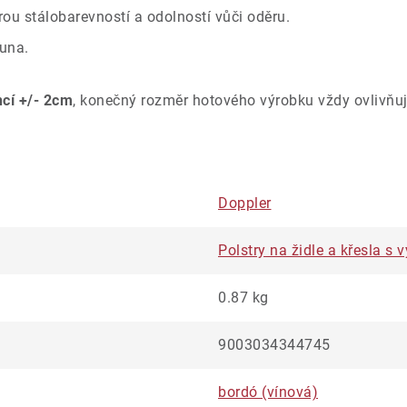
ou stálobarevností a odolností vůči oděru.
una.
ncí +/- 2cm
, konečný rozměr hotového výrobku vždy ovlivňuj
Doppler
Polstry na židle a křesla 
0.87 kg
9003034344745
bordó (vínová)