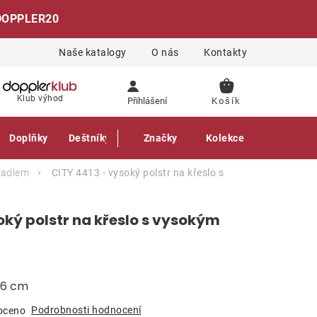
DOPPLER20
Naše katalogy
O nás
Kontakty
NÁKUPNÍ
Klub výhod
Přihlášení
KOŠÍK
Doplňky
Deštníky
Gastro produkty
Značky
Kolekce
ěradlem
CITY 4413 - vysoký polstr na křeslo s
oký polstr na křeslo s vysokým
a 6 cm
Podrobnosti hodnocení
oceno