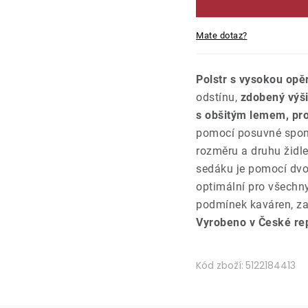
Mate dotaz?
Polstr s vysokou opě
odstínu,
zdobený výši
s obšitým lemem, pro
pomocí posuvné spony
rozměru a druhu židle
sedáku je pomocí dvou
optimální pro všechny
podmínek kaváren, za
Vyrobeno v České rep
Kód zboží:
5122184413