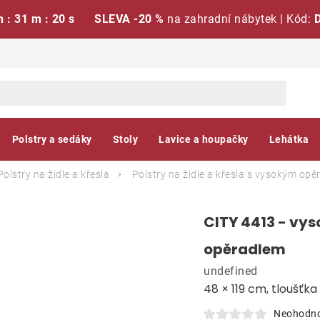
h : 31 m : 19 s
SLEVA -20 %
na zahradní nábytek | Kód:
Polstry a sedáky
Stoly
Lavice a houpačky
Lehátka
Polstry na židle a křesla
Polstry na židle a křesla s vysokým op
CITY 4413 - vys
opěradlem
undefined
48 × 119 cm, tloušťk
Neohodn