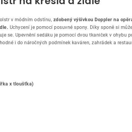
str na křesla a židle
polstr v módním odstínu,
zdobený výšivkou Doppler na opěr
dle.
Uchycení je pomocí posuvné spony. Díky sponě si můžet
je se. Upevnění sedáku je pomocí dvou tkaniček v ohybu pols
 vhodné i do náročných podmínek kaváren, zahrádek a restaur
ířka x tloušťka)