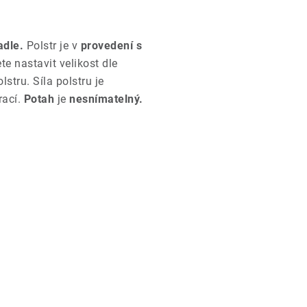
adle.
Polstr je v
provedení s
e nastavit velikost dle
tru. Síla polstru je
ací.
Potah
je
nesnímatelný.