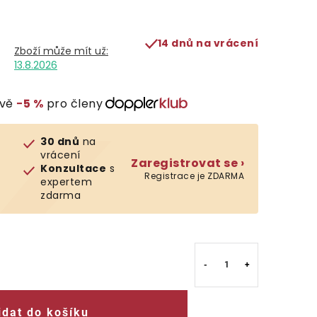
14 dnů na vrácení
13.8.2026
evě
−5 %
pro členy
30 dnů
na
vrácení
Zaregistrovat se ›
Konzultace
s
Registrace je ZDARMA
expertem
zdarma
idat do košíku