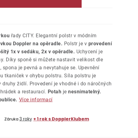
rkou
řady CITY. Elegantní polstr v módním
vkou Doppler na opěradle.
Polstr je v
provedení
šitý 1x v sedáku, 2x v opěradle.
Uchycení je
. Díky sponě si můžete nastavit velikost dle
, spona je pevná a nevytahuje se. Upevnění
 tkaniček v ohybu polstru. Síla polstru je
 druhy židlí. Provedení je vhodné i do náročných
hrádek a restaurací.
Potah
je
nesnímatelný.
ublice.
Více informací
3 roky
+ 1 rok s DopplerKlubem
Záruka