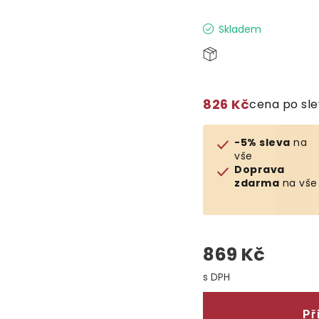
Skladem
826 Kč
cena po sl
-5% sleva
na
vše
Doprava
zdarma
na vše
869 Kč
Měrná cena:
Př