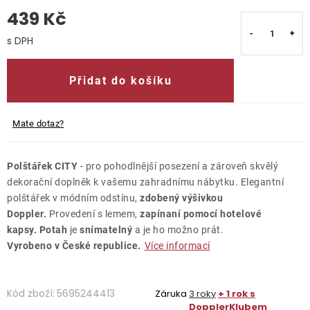
439 Kč
O nás
Měrná cena:
Kontakty
Přidat do košíku
Mate dotaz?
Polštářek CITY
- pro pohodlnější posezení a zároveň skvělý
dekorační doplněk k vašemu zahradnímu nábytku. Elegantní
polštářek v módním odstínu,
zdobený výšivkou
Doppler.
Provedení s lemem,
zapínaní pomocí hotelové
kapsy.
Potah
je
snímatelný
a je ho možno prát.
Vyrobeno v České republice.
Více informací
Kód zboží:
5695244413
Záruka
3 roky
+ 1 rok s
DopplerKlubem