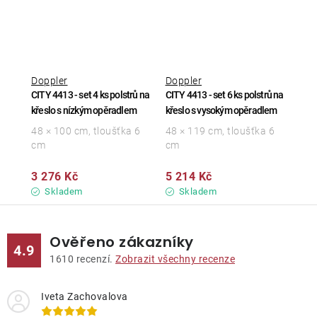
Doppler
Doppler
CITY 4413 - set 4 ks polstrů na
CITY 4413 - set 6 ks polstrů na
křeslo s nízkým opěradlem
křeslo s vysokým opěradlem
48 × 100 cm, tloušťka 6
48 × 119 cm, tloušťka 6
cm
cm
3 276 Kč
5 214 Kč
Skladem
Skladem
Ověřeno zákazníky
4.9
1610
recenzí.
Zobrazit všechny recenze
Iveta Zachovalova