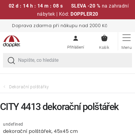
02 d : 14 h : 14 m : 08 s
SLEVA -20 %
na zahradní
nábytek | Kód:
DOPPLER20
Přejít
Doprava zdarma při nákupu nad 2000 Kč
Sedací soupravy
na
NÁKUPN
obsah
KOŠÍK
Slunečníky
Křesla a židle
Polstry a sedáky
Dekorační polštářky
Stoly
CITY 4413 dekorační polštářek
Lavice a houpačky
undefined
dekorační polštářek, 45x45 cm