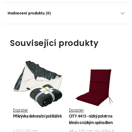
Hodnocení produktu (0)
Související produkty
Doppler
Doppler
Přikrývka dekorační polštářek
CITY 4413 - nízký polstr na
křeslo s nízkým opěradlem
125x150 cm
48 × 100 cm, tloušťka 6