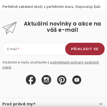
Perfektně zabalené zboží, v perfektním stavu. Doporučuji 👍👍
Aktuální novinky a akce na
váš e-mail
E-mail
PŘIHLÁSIT SE
Vložením e-mailu souhlasíte s
podmínkami ochrany osobních
údajů
Z
á
Proč právě my?
p