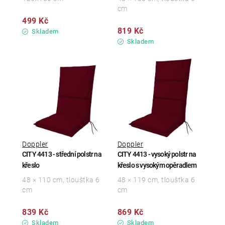
cm
499 Kč
819 Kč
Skladem
Skladem
Doppler
Doppler
CITY 4413 - střední polstr na
CITY 4413 - vysoký polstr na
křeslo
křeslo s vysokým opěradlem
48 × 110 cm, tloušťka 6
48 × 119 cm, tloušťka 6
cm
cm
839 Kč
869 Kč
Skladem
Skladem