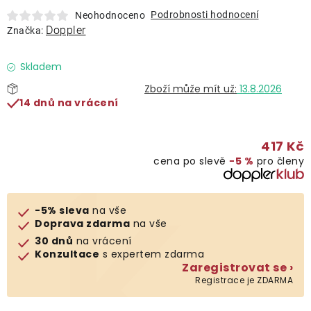
Lehátka
Podrobnosti hodnocení
Neohodnoceno
Doppler
Značka:
Doplňky
Skladem
13.8.2026
Deštníky
14 dnů na vrácení
Gastro produkty
417 Kč
cena po slevě
−5 %
pro členy
Kolekce
-5% sleva
na vše
Prodávané značky
Doprava zdarma
na vše
30 dnů
na vrácení
Konzultace
s expertem zdarma
Klub výhod
Zaregistrovat se ›
Registrace je ZDARMA
Naše katalogy