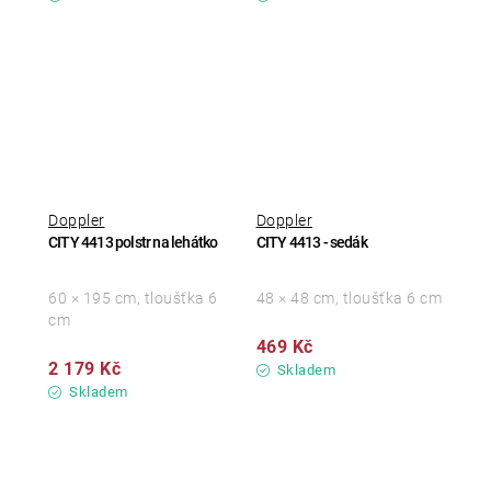
Doppler
Doppler
CITY 4413 polstr na lehátko
CITY 4413 - sedák
60 × 195 cm, tloušťka 6
48 × 48 cm, tloušťka 6 cm
cm
469 Kč
2 179 Kč
Skladem
Skladem