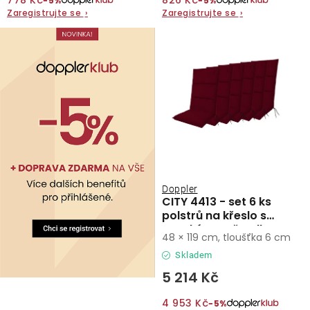
778 Kč
826 Kč
−5%
−5%
Zaregistrujte se
›
Zaregistrujte se
›
O nás
Kontakty
Doppler
CITY 4413 - set 6 ks
polstrů na křeslo s
vysokým opěradlem
48 × 119 cm, tloušťka 6 cm
Skladem
5 214 Kč
4 953 Kč
−5%