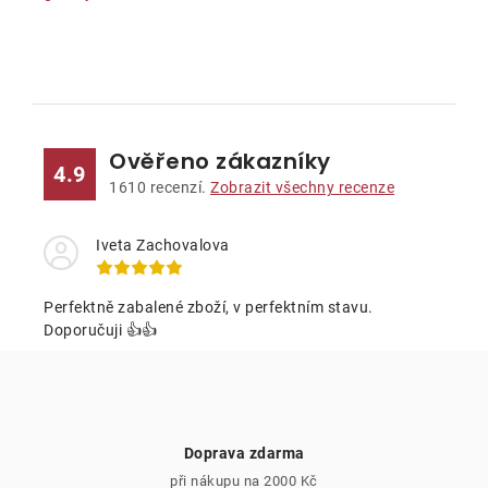
O
v
l
Ověřeno zákazníky
á
4.9
d
1610
recenzí.
Zobrazit všechny recenze
a
c
Iveta Zachovalova
í
p
Perfektně zabalené zboží, v perfektním stavu.
r
Doporučuji 👍👍
v
k
y
v
Doprava zdarma
ý
při nákupu na 2000 Kč