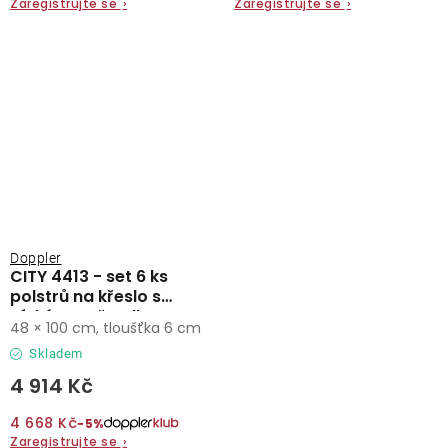
Zaregistrujte se
›
Zaregistrujte se
›
Doppler
CITY 4413 - set 6 ks
polstrů na křeslo s
nízkým opěradlem
48 × 100 cm, tloušťka 6 cm
Skladem
4 914 Kč
4 668 Kč
−5%
Zaregistrujte se
›