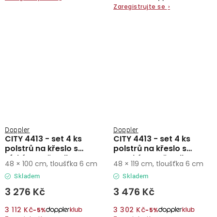
Zaregistrujte se
›
Doppler
Doppler
CITY 4413 - set 4 ks
CITY 4413 - set 4 ks
polstrů na křeslo s
polstrů na křeslo s
nízkým opěradlem
vysokým opěradlem
48 × 100 cm, tloušťka 6 cm
48 × 119 cm, tloušťka 6 cm
Skladem
Skladem
3 276 Kč
3 476 Kč
3 112 Kč
3 302 Kč
−5%
−5%