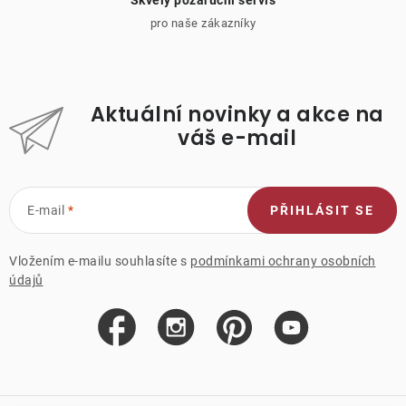
Skvělý pozáruční servis
pro naše zákazníky
Aktuální novinky a akce na
váš e-mail
E-mail
PŘIHLÁSIT SE
Vložením e-mailu souhlasíte s
podmínkami ochrany osobních
údajů
Z
á