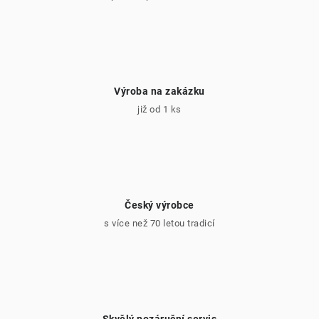
p
i
s
u
Výroba na zakázku
již od 1 ks
Český výrobce
s více než 70 letou tradicí