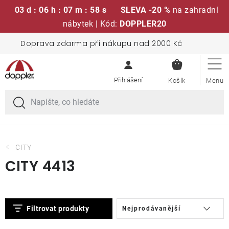
03 d : 06 h : 07 m : 57 s
SLEVA -20 %
na zahradní
nábytek | Kód:
DOPPLER20
Přejít
Doprava zdarma při nákupu nad 2000 Kč
Sedací soupravy
na
NÁKUPN
obsah
KOŠÍK
Slunečníky
Křesla a židle
Polstry a sedáky
CITY
CITY 4413
Stoly
V
Ř
Lavice a houpačky
Filtrovat produkty
Nejprodávanější
ý
a