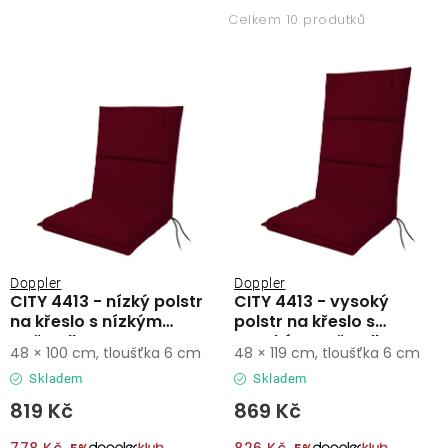
p
z
Lehátka
Celkem 10 produtků
i
e
s
n
Doplňky
p
í
r
p
Deštníky
o
r
d
o
Gastro produkty
u
d
k
u
Kolekce
t
k
ů
t
Doppler
Doppler
CITY 4413 - nízký polstr
CITY 4413 - vysoký
ů
Prodávané značky
na křeslo s nízkým
polstr na křeslo s
opěradlem
vysokým opěradlem
48 × 100 cm, tloušťka 6 cm
48 × 119 cm, tloušťka 6 cm
Klub výhod
Skladem
Skladem
819 Kč
869 Kč
Naše katalogy