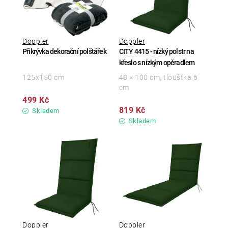
Doppler
Doppler
Přikrývka dekorační polštářek
CITY 4415 - nízký polstr na
křeslo s nízkým opěradlem
125x150 cm
48 × 100 cm, tloušťka 6
cm
499 Kč
819 Kč
Skladem
Skladem
Doppler
Doppler