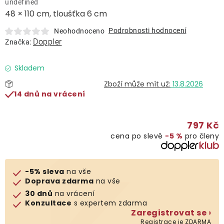
undefined
Lehátka
48 × 110 cm, tloušťka 6 cm
Podrobnosti hodnocení
Neohodnoceno
Doplňky
Doppler
Značka:
Deštníky
Skladem
13.8.2026
14 dnů na vrácení
Gastro produkty
797 Kč
Kolekce
cena po slevě
−5 %
pro členy
Prodávané značky
-5% sleva
na vše
Doprava zdarma
na vše
Klub výhod
30 dnů
na vrácení
Konzultace
s expertem zdarma
Zaregistrovat se ›
Naše katalogy
Registrace je ZDARMA