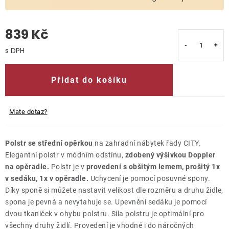
O nás
839 Kč
Kontakty
Měrná cena:
Přidat do košíku
Mate dotaz?
Polstr se střední opěrkou
na zahradní nábytek řady CITY.
Elegantní polstr v módním odstínu,
zdobený výšivkou Doppler
na opěradle.
Polstr je v
provedení s obšitým lemem, prošitý 1x
v sedáku, 1x v opěradle.
Uchycení je pomocí posuvné spony.
Díky sponě si můžete nastavit velikost dle rozměru a druhu židle,
spona je pevná a nevytahuje se. Upevnění sedáku je pomocí
dvou tkaniček v ohybu polstru. Síla polstru je optimální pro
všechny druhy židlí. Provedení je vhodné i do náročných