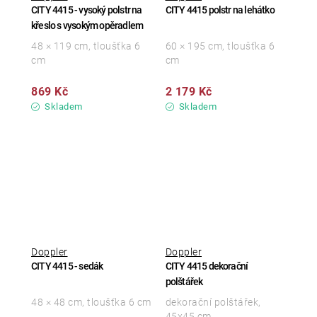
CITY 4415 - vysoký polstr na
CITY 4415 polstr na lehátko
křeslo s vysokým opěradlem
48 × 119 cm, tloušťka 6
60 × 195 cm, tloušťka 6
cm
cm
869 Kč
2 179 Kč
Skladem
Skladem
Doppler
Doppler
CITY 4415 - sedák
CITY 4415 dekorační
polštářek
48 × 48 cm, tloušťka 6 cm
dekorační polštářek,
45x45 cm