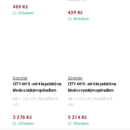
469 Kč
439 Kč
Skladem
Skladem
Doppler
Doppler
CITY 4415 - set 4 ks polstrů na
CITY 4415 - set 6 ks polstrů na
křeslo s nízkým opěradlem
křeslo s vysokým opěradlem
48 × 100 cm, tloušťka 6
48 × 119 cm, tloušťka 6
cm
cm
3 276 Kč
5 214 Kč
Skladem
Skladem