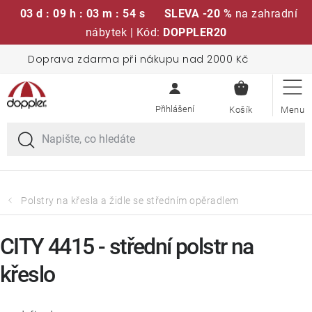
03 d : 09 h : 03 m : 54 s
SLEVA -20 %
na zahradní
nábytek | Kód:
DOPPLER20
Přejít
Doprava zdarma při nákupu nad 2000 Kč
Sedací soupravy
na
NÁKUPN
obsah
KOŠÍK
Slunečníky
Křesla a židle
Polstry a sedáky
Polstry na křesla a židle se středním opěradlem
Stoly
CITY 4415 - střední polstr na
křeslo
Lavice a houpačky