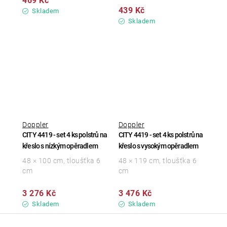
469 Kč
439 Kč
Skladem
Skladem
Doppler
Doppler
CITY 4419 - set 4 ks polstrů na
CITY 4419 - set 4 ks polstrů na
křeslo s nízkým opěradlem
křeslo s vysokým opěradlem
48 × 100 cm, tloušťka 6
48 × 119 cm, tloušťka 6
cm
cm
3 276 Kč
3 476 Kč
Skladem
Skladem