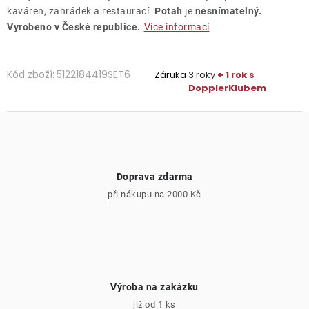
kaváren, zahrádek a restaurací.
Potah
je
nesnímatelný.
Vyrobeno v České republice.
Více informací
Kód zboží:
5122184419SET6
Záruka
3 roky
+ 1 rok s
DopplerKlubem
Doprava zdarma
při nákupu na 2000 Kč
Výroba na zakázku
již od 1 ks