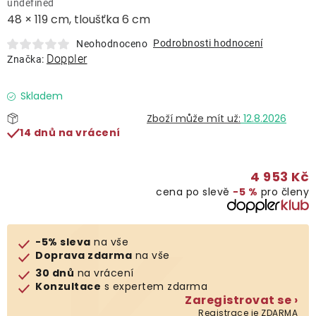
undefined
Lehátka
48 × 119 cm, tloušťka 6 cm
Podrobnosti hodnocení
Neohodnoceno
Doplňky
Doppler
Značka:
Deštníky
Skladem
12.8.2026
14 dnů na vrácení
Gastro produkty
4 953 Kč
Kolekce
cena po slevě
−5 %
pro členy
Prodávané značky
-5% sleva
na vše
Doprava zdarma
na vše
Klub výhod
30 dnů
na vrácení
Konzultace
s expertem zdarma
Zaregistrovat se ›
Naše katalogy
Registrace je ZDARMA