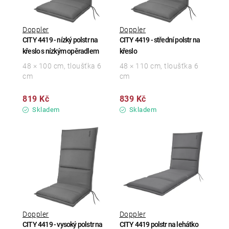
Doppler
Doppler
CITY 4419 - nízký polstr na
CITY 4419 - střední polstr na
křeslo s nízkým opěradlem
křeslo
48 × 100 cm, tloušťka 6
48 × 110 cm, tloušťka 6
cm
cm
819 Kč
839 Kč
Skladem
Skladem
Doppler
Doppler
CITY 4419 - vysoký polstr na
CITY 4419 polstr na lehátko