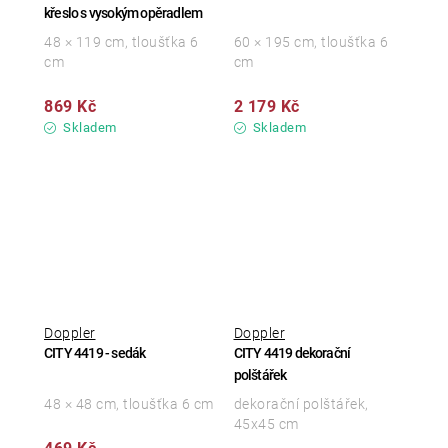
křeslo s vysokým opěradlem
48 × 119 cm, tloušťka 6
60 × 195 cm, tloušťka 6
cm
cm
869 Kč
2 179 Kč
Skladem
Skladem
Doppler
Doppler
CITY 4419 - sedák
CITY 4419 dekorační
polštářek
48 × 48 cm, tloušťka 6 cm
dekorační polštářek,
45x45 cm