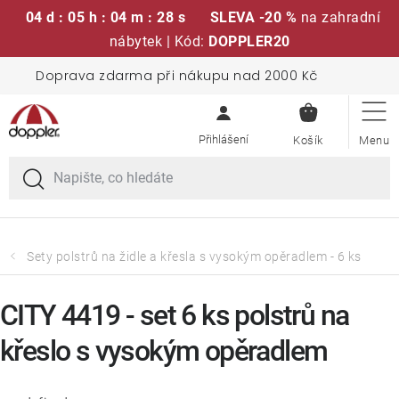
04 d : 05 h : 04 m : 27 s
SLEVA -20 %
na zahradní
nábytek | Kód:
DOPPLER20
Přejít
Doprava zdarma při nákupu nad 2000 Kč
Sedací soupravy
na
NÁKUPN
obsah
KOŠÍK
Slunečníky
Křesla a židle
Polstry a sedáky
Sety polstrů na židle a křesla s vysokým opěradlem - 6 ks
Stoly
CITY 4419 - set 6 ks polstrů na
křeslo s vysokým opěradlem
Lavice a houpačky