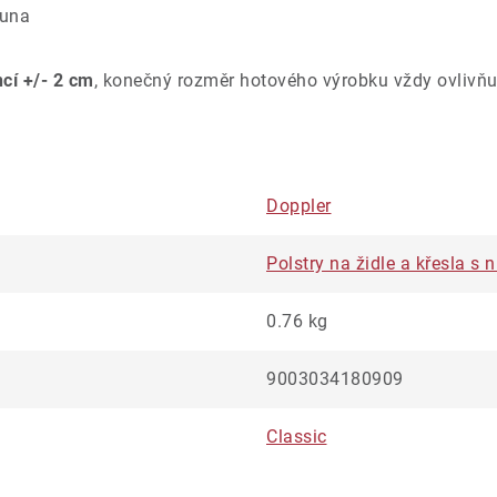
ouna
ncí +/- 2 cm
, konečný rozměr hotového výrobku vždy ovlivňu
Doppler
Polstry na židle a křesla s
0.76 kg
9003034180909
Classic