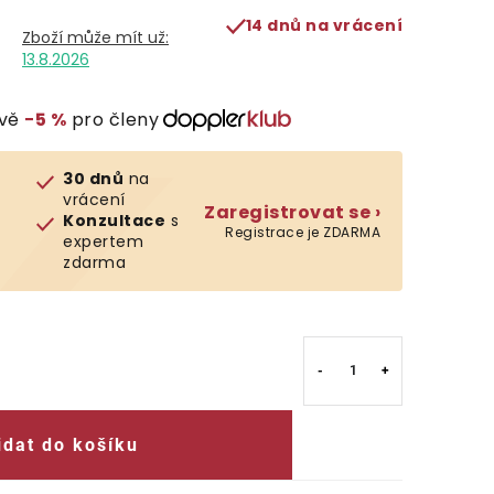
14 dnů na vrácení
13.8.2026
evě
−5 %
pro členy
30 dnů
na
vrácení
Zaregistrovat se ›
Konzultace
s
Registrace je ZDARMA
expertem
zdarma
idat do košíku