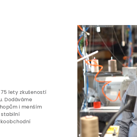
 75 lety zkušeností
tu. Dodáváme
shopům i menším
stabilní
elkoobchodní