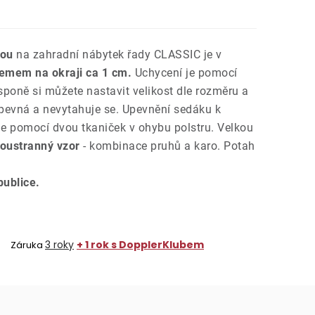
kou
na zahradní nábytek řady CLASSIC je v
emem na okraji ca 1 cm.
Uchycení je pomocí
poně si můžete nastavit velikost dle rozměru a
 pevná a nevytahuje se. Upevnění sedáku k
e pomocí dvou tkaniček v ohybu polstru. Velkou
oustranný vzor
- kombinace pruhů a karo. Potah
ublice.
3 roky
+ 1 rok s DopplerKlubem
Záruka