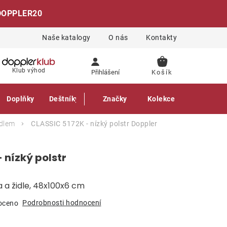
DOPPLER20
Naše katalogy
O nás
Kontakty
NÁKUPNÍ
Klub výhod
Přihlášení
KOŠÍK
Doplňky
Deštníky
Gastro produkty
Značky
Kolekce
adlem
CLASSIC 5172K - nízký polstr
Doppler
 nízký polstr
a a židle, 48x100x6 cm
Podrobnosti hodnocení
oceno