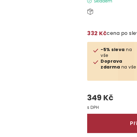
Skladem
332 Kč
cena po sl
-5% sleva
na
vše
Doprava
zdarma
na vše
349 Kč
Měrná cena:
Př