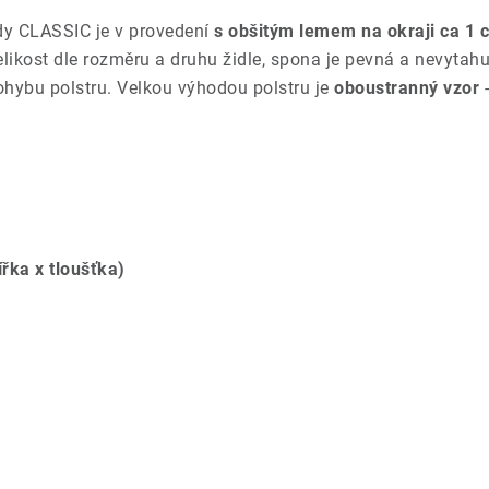
dy CLASSIC je v provedení
s obšitým lemem na okraji ca 1 
likost dle rozměru a druhu židle, spona je pevná a nevytah
hybu polstru. Velkou výhodou polstru je
oboustranný vzor
-
ířka x tloušťka)