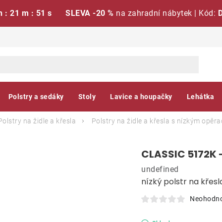
h : 21 m : 50 s
SLEVA -20 %
na zahradní nábytek | Kód:
Polstry a sedáky
Stoly
Lavice a houpačky
Lehátka
Polstry na židle a křesla
Polstry na židle a křesla s nízkým opěr
CLASSIC 5172K -
undefined
nízký polstr na křesl
Neohodn