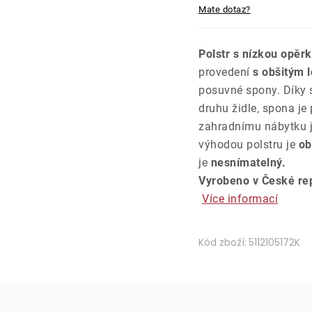
Mate dotaz?
Polstr s nízkou opěr
provedení
s obšitým l
posuvné spony. Díky s
druhu židle, spona je
zahradnímu nábytku j
výhodou polstru je
ob
je
nesnímatelný.
Vyrobeno v České rep
Více informací
Kód zboží:
5112105172K