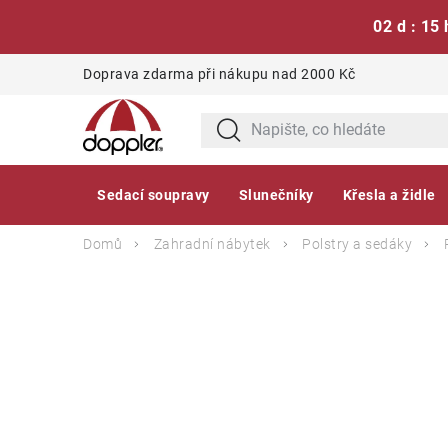
02 d : 15 
Přejít
Doprava zdarma při nákupu nad 2000 Kč
na
obsah
Sedací soupravy
Slunečníky
Křesla a židle
Domů
Zahradní nábytek
Polstry a sedáky