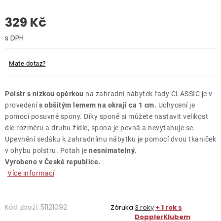
329 Kč
O nás
Kontakty
Měrná cena:
Mate dotaz?
Polstr s nízkou opěrkou
na zahradní nábytek řady CLASSIC je v
provedení
s obšitým lemem na okraji ca 1 cm.
Uchycení je
pomocí posuvné spony. Díky sponě si můžete nastavit velikost
dle rozměru a druhu židle, spona je pevná a nevytahuje se.
Upevnění sedáku k zahradnímu nábytku je pomocí dvou tkaniček
v ohybu polstru. Potah je
nesnímatelný.
Vyrobeno v České republice.
Více informací
Kód zboží:
51121092
Záruka
3 roky
+ 1 rok s
DopplerKlubem