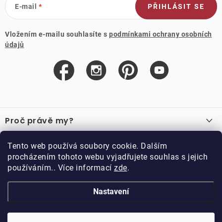
E-mail
PŘIHLÁSIT SE
Vložením e-mailu souhlasíte s
podmínkami ochrany osobních
údajů
Z
á
Proč právě my?
p
a
O nás
Důležité odkazy
Tento web používá soubory cookie. Dalším
Recenze
t
procházením tohoto webu vyjadřujete souhlas s jejich
Velkoobchod
í
používáním.. Více informací
zde
.
O nákupu
Vzorková prodejna
Vrácení a reklamace
Kontakty
Nastavení
Kontakty
Obchodní podmínky
Kariéra
Podmínky věrnostního programu
Blog
Doppler CZ spol. s.r.o.,