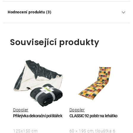
Hodnocení produktu (3)
Související produkty
Doppler
Doppler
Přikrývka dekorační polštářek
CLASSIC 92 polstr na lehátko
125x150 cm
60 × 195 cm, tloušťka 6