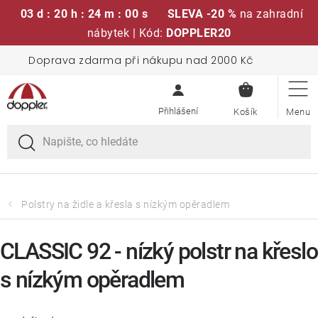
03 d : 20 h : 24 m : 00 s
SLEVA -20 %
na zahradní
nábytek | Kód:
DOPPLER20
Přejít
Doprava zdarma při nákupu nad 2000 Kč
Sedací soupravy
na
NÁKUPN
obsah
KOŠÍK
Slunečníky
Křesla a židle
Polstry a sedáky
Polstry na židle a křesla s nízkým opěradlem
Stoly
CLASSIC 92 - nízký polstr na křeslo
s nízkým opěradlem
Lavice a houpačky