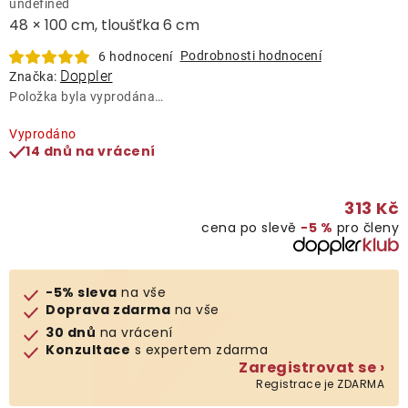
undefined
Lehátka
48 × 100 cm, tloušťka 6 cm
Podrobnosti hodnocení
6 hodnocení
Doplňky
Doppler
Značka:
Položka byla vyprodána…
Deštníky
Vyprodáno
14 dnů na vrácení
Gastro produkty
313 Kč
cena po slevě
−5 %
pro členy
Kolekce
Prodávané značky
-5% sleva
na vše
Doprava zdarma
na vše
30 dnů
na vrácení
Klub výhod
Konzultace
s expertem zdarma
Zaregistrovat se ›
Registrace je ZDARMA
Naše katalogy