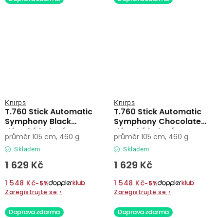
Knirps
Knirps
T.760 Stick Automatic
T.760 Stick Automatic
Symphony Black
Symphony Chocolate
dámský holový
dámský holový
průměr 105 cm, 460 g
průměr 105 cm, 460 g
vystřelovací deštník
vystřelovací deštník
Skladem
Skladem
1 629 Kč
1 629 Kč
1 548 Kč
1 548 Kč
−5%
−5%
Zaregistrujte se
›
Zaregistrujte se
›
Doprava zdarma
Doprava zdarma