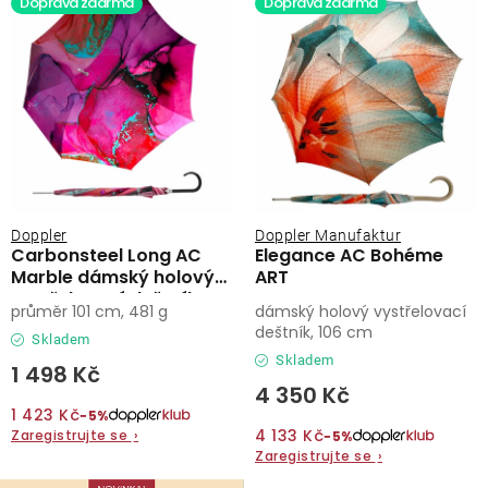
Doprava zdarma
Doprava zdarma
Doppler
Doppler Manufaktur
Carbonsteel Long AC
Elegance AC Bohéme
Marble dámský holový
ART
vystřelovací deštník
průměr 101 cm, 481 g
dámský holový vystřelovací
deštník, 106 cm
Skladem
Skladem
1 498 Kč
4 350 Kč
1 423 Kč
−5%
4 133 Kč
Zaregistrujte se
›
−5%
Zaregistrujte se
›