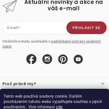
Aktuální novinky a akce na
váš e-mail
E-mail
PŘIHLÁSIT SE
Vložením e-mailu souhlasíte s
podmínkami ochrany osobních
údajů
Z
á
Proč právě my?
p
a
O nás
Důležité odkazy
Tento web používá soubory cookie. Dalším
Recenze
t
procházením tohoto webu vyjadřujete souhlas s jejich
Velkoobchod
í
používáním.. Více informací
zde
.
O nákupu