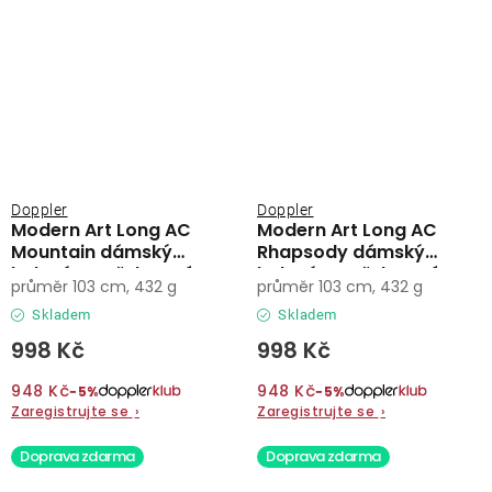
Doppler
Doppler
Modern Art Long AC
Modern Art Long AC
Mountain dámský
Rhapsody dámský
holový vystřelovací
holový vystřelovací
průměr 103 cm, 432 g
průměr 103 cm, 432 g
deštník
deštník
Skladem
Skladem
998 Kč
998 Kč
948 Kč
948 Kč
−5%
−5%
Zaregistrujte se
›
Zaregistrujte se
›
Doprava zdarma
Doprava zdarma