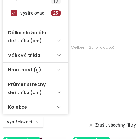
k
13
t
O nás
vystřelovací
25
ů
Kontakty
Délka složeného
deštníku (cm)
Celkem 25 produtků
Váhová třída
Hmotnost (g)
Průměr střechy
deštníku (cm)
Kolekce
vystřelovací
Zrušit všechny filtry