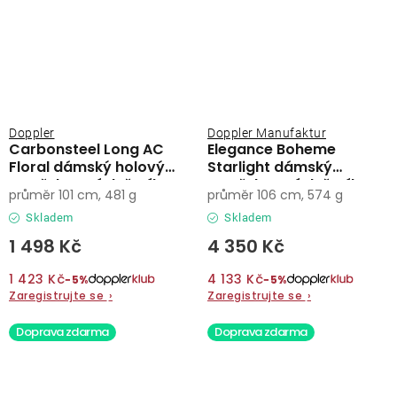
Doppler
Doppler Manufaktur
Carbonsteel Long AC
Elegance Boheme
Floral dámský holový
Starlight dámský
vystřelovací deštník
vystřelovací deštník
průměr 101 cm, 481 g
průměr 106 cm, 574 g
Skladem
Skladem
1 498 Kč
4 350 Kč
1 423 Kč
4 133 Kč
−5%
−5%
Zaregistrujte se
›
Zaregistrujte se
›
Doprava zdarma
Doprava zdarma