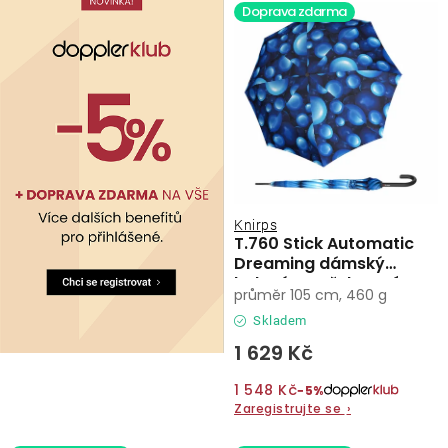
Doprava zdarma
Knirps
T.760 Stick Automatic
Dreaming dámský
holový vystřelovací
průměr 105 cm, 460 g
deštník
Skladem
1 629 Kč
1 548 Kč
−5%
Zaregistrujte se
›