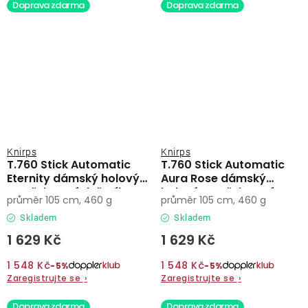
Doprava zdarma
Doprava zdarma
Knirps
Knirps
T.760 Stick Automatic
T.760 Stick Automatic
Eternity dámský holový
Aura Rose dámský
vystřelovací deštník
holový vystřelovací
průměr 105 cm, 460 g
průměr 105 cm, 460 g
deštník
Skladem
Skladem
1 629 Kč
1 629 Kč
1 548 Kč
1 548 Kč
−5%
−5%
Zaregistrujte se
›
Zaregistrujte se
›
Doprava zdarma
Doprava zdarma