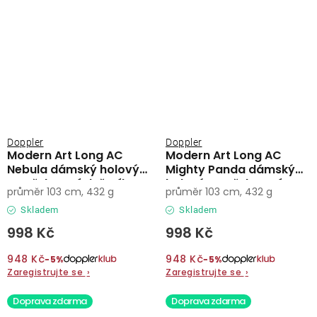
Doppler
Doppler
Modern Art Long AC
Modern Art Long AC
Nebula dámský holový
Mighty Panda dámský
vystřelovací deštník
holový vystřelovací
průměr 103 cm, 432 g
průměr 103 cm, 432 g
deštník
Skladem
Skladem
998 Kč
998 Kč
948 Kč
948 Kč
−5%
−5%
Zaregistrujte se
›
Zaregistrujte se
›
Doprava zdarma
Doprava zdarma