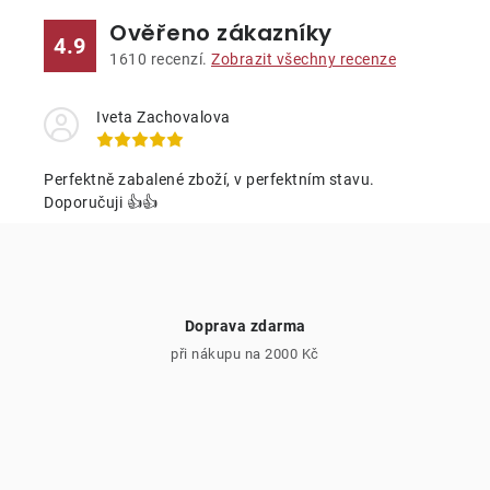
l
Ověřeno zákazníky
á
4.9
d
1610
recenzí.
Zobrazit všechny recenze
a
c
Iveta Zachovalova
í
p
Perfektně zabalené zboží, v perfektním stavu.
r
Doporučuji 👍👍
v
k
y
v
Doprava zdarma
ý
při nákupu na 2000 Kč
p
i
s
u