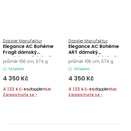
Doppler Manufaktur
Doppler Manufaktur
Elegance AC Bohéme
Elegance AC Bohéme
Fragil dámský
ART dámský
vystřelovací deštník
vystřelovací deštník
průměr 106 cm, 574 g
průměr 106 cm, 574 g
Skladem
Skladem
4 350 Kč
4 350 Kč
4 133 Kč
4 133 Kč
−5%
−5%
Zaregistrujte se
›
Zaregistrujte se
›
O
v