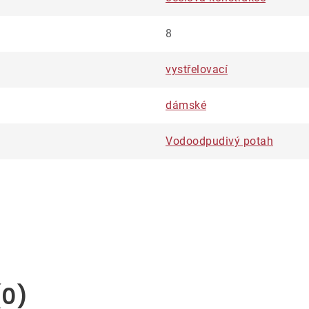
8
vystřelovací
dámské
Vodoodpudivý potah
(0)