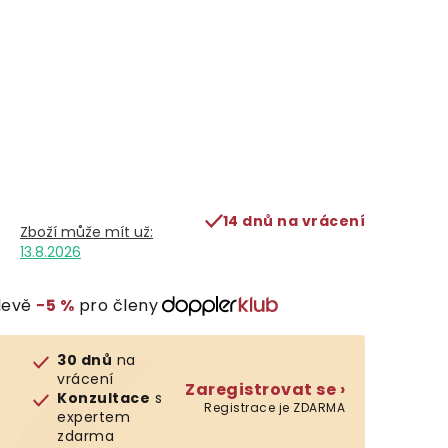
14 dnů na vrácení
13.8.2026
levě
−5 %
pro členy
30 dnů
na
vrácení
Zaregistrovat se ›
Konzultace
s
Registrace je ZDARMA
expertem
zdarma