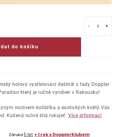
idat do košíku
mský holový vystřelovací deštník z řady Doppler
radiso který je ručně vyroben v Rakousku!
razným motivem kolibříka a exotických květů Vás
d. Kožená ručně šitá rukojeť.
Více informací
5 let
+ 1 rok s DopplerKlubem
Záruka