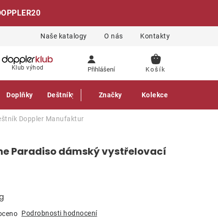
DOPPLER20
Naše katalogy
O nás
Kontakty
NÁKUPNÍ
Klub výhod
Přihlášení
KOŠÍK
Doplňky
Deštníky
Gastro produkty
Značky
Kolekce
eštník
Doppler Manufaktur
e Paradiso dámský vystřelovací
g
Podrobnosti hodnocení
oceno