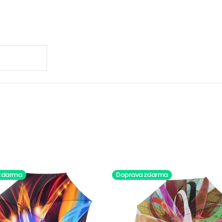
.
zdarma
Doprava zdarma