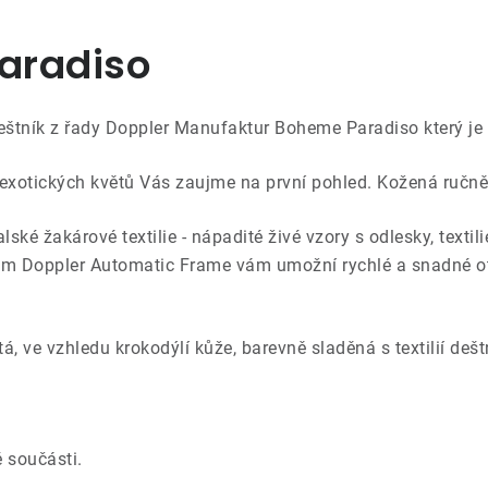
aradiso
deštník z řady Doppler Manufaktur Boheme Paradiso který je
exotických květů Vás zaujme na první pohled. Kožená ručně 
lské žakárové textilie - nápadité živé vzory s odlesky, textil
ém Doppler Automatic Frame vám umožní rychlé a snadné o
itá, ve vzhledu krokodýlí kůže, barevně sladěná s textilií deš
 součásti.