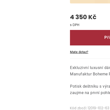
4 350 Kč
Měrná cena:
Př
Mate dotaz?
Exkluzivní luxusní dá
Manufaktur Boheme Pa
Potisk deštníku s vý
zaujme na první pohle
Kód zboží:
12019-102-63