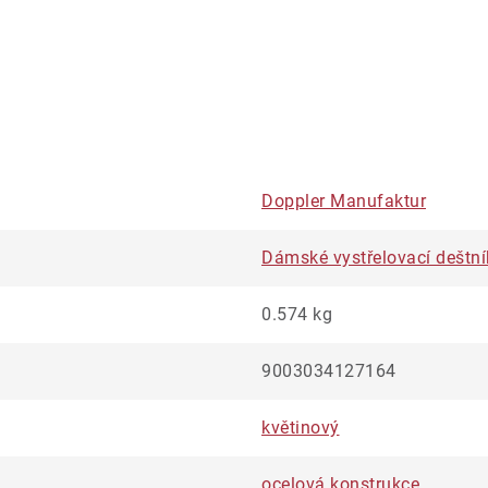
Doppler Manufaktur
Dámské vystřelovací deštní
0.574 kg
9003034127164
květinový
ocelová konstrukce