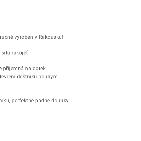
 ručně vyroben v Rakousku!
šitá rukojeť.
ie příjemná na dotek.
tevření deštníku pouhým
tníku, perfektně padne do ruky