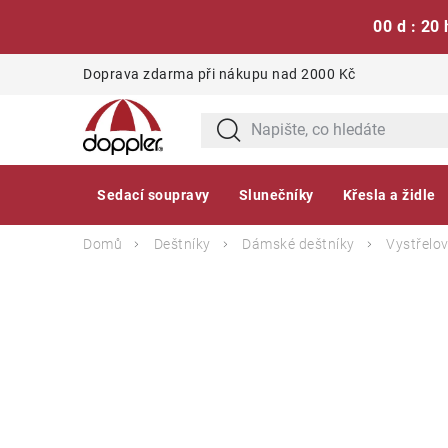
00 d : 20 
Přejít
Doprava zdarma při nákupu nad 2000 Kč
na
obsah
Sedací soupravy
Slunečníky
Křesla a židle
Domů
Deštníky
Dámské deštníky
Vystřelov