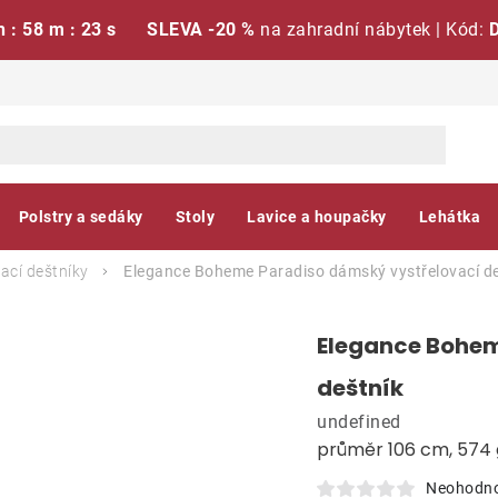
h : 58 m : 22 s
SLEVA -20 %
na zahradní nábytek | Kód:
Polstry a sedáky
Stoly
Lavice a houpačky
Lehátka
ací deštníky
Elegance Boheme Paradiso dámský vystřelovací d
Elegance Bohem
deštník
undefined
průměr 106 cm, 574 
Neohodn