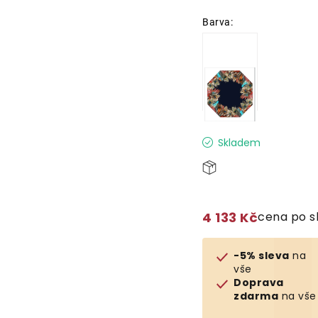
Skladem
4 133 Kč
cena po s
-5% sleva
na
vše
Doprava
zdarma
na vše