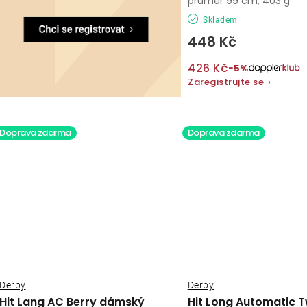
průměr 99 cm, 403 g
Skladem
448 Kč
426 Kč
−5%
Zaregistrujte se
›
Doprava zdarma
Doprava zdarma
Derby
Derby
Hit Lang AC Berry dámský
Hit Long Automatic T