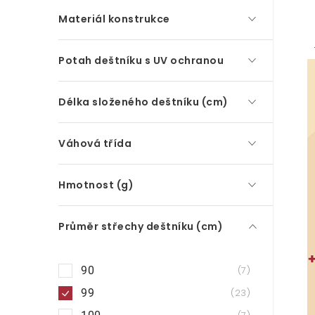
Materiál konstrukce
Potah deštníku s UV ochranou
Délka složeného deštníku (cm)
Váhová třída
Hmotnost (g)
Průměr střechy deštníku (cm)
90
7
99
23