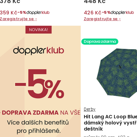
378 Kč
448 Kč
t
ů
ů
359 Kč
426 Kč
−5%
−5%
Zaregistrujte se
›
Zaregistrujte se
›
Doprava zdarma
Derby
Hit Lang AC Loop Blu
dámský holový vystř
deštník