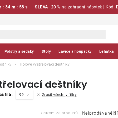
h : 34 m : 57 s
SLEVA -20 %
na zahradní nábytek | Kód:
Polstry a sedáky
Stoly
Lavice a houpačky
Lehátka
eštníky
Holové vystřelovací deštníky
řelovací deštníky
áš filtr:
99
Zrušit všechny filtry
Ř
Celkem 23 produtků
Nejprodávanější