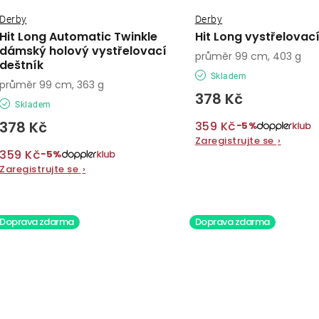
Derby
Derby
Hit Long Automatic Twinkle
Hit Long vystřelovac
dámský holový vystřelovací
průměr 99 cm, 403 g
deštník
Skladem
průměr 99 cm, 363 g
378 Kč
Skladem
378 Kč
359 Kč
−5%
Zaregistrujte se
›
359 Kč
−5%
Zaregistrujte se
›
Doprava zdarma
Doprava zdarma