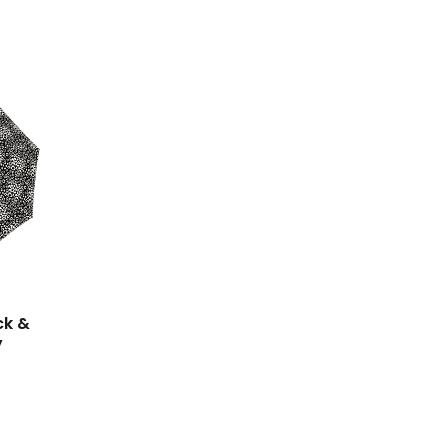
ck &
ý