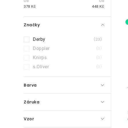
t
378
Kč
448
Kč
r
Značky
a
n
Derby
23
i
n
Doppler
0
Knirps
0
í
s.Oliver
0
p
a
Barva
n
e
Záruka
l
Vzor