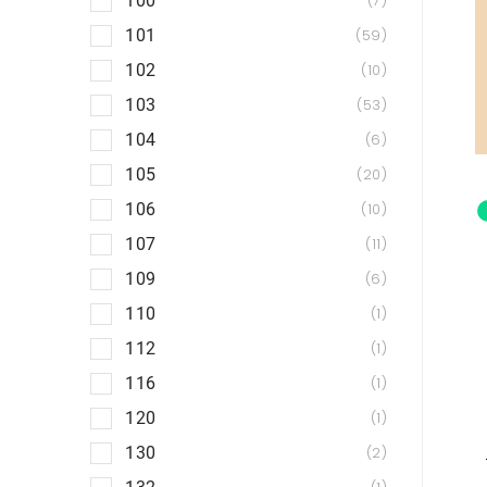
100
7
101
59
102
10
103
53
104
6
105
20
106
10
107
11
109
6
110
1
112
1
116
1
120
1
130
2