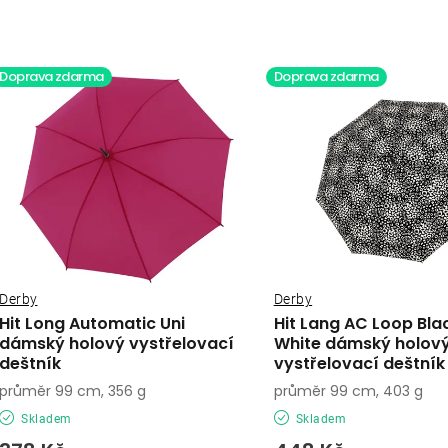
a
V
z
ý
Doprava zdarma
Doprava zdarma
e
p
n
í
s
p
p
r
r
o
o
Derby
Derby
d
Hit Long Automatic Uni
Hit Lang AC Loop Bla
d
dámský holový vystřelovací
White dámský holov
u
deštník
vystřelovací deštník
u
k
průměr 99 cm, 356 g
průměr 99 cm, 403 g
k
Skladem
Skladem
t