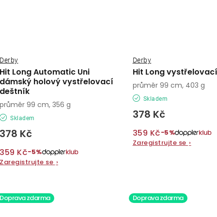
Derby
Derby
Hit Long Automatic Uni
Hit Long vystřelovac
dámský holový vystřelovací
průměr 99 cm, 403 g
deštník
Skladem
průměr 99 cm, 356 g
378 Kč
Skladem
378 Kč
359 Kč
−5%
Zaregistrujte se
›
359 Kč
−5%
Zaregistrujte se
›
Doprava zdarma
Doprava zdarma