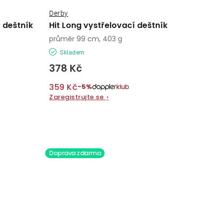
Derby
í deštník
Hit Long vystřelovací deštník
průměr 99 cm, 403 g
Skladem
378 Kč
359 Kč
−5%
Zaregistrujte se
›
Doprava zdarma