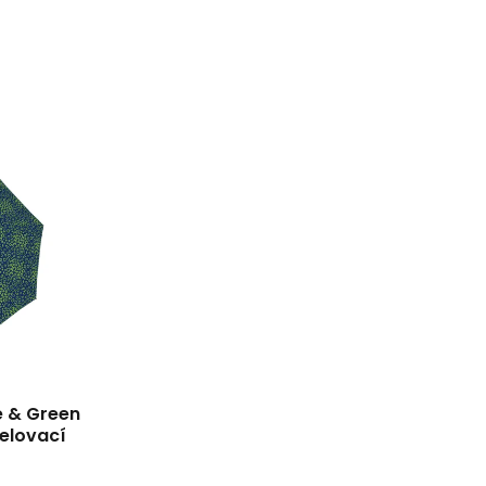
e & Green
elovací