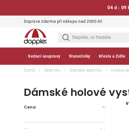
04 d : 09 
Přejít
Doprava zdarma při nákupu nad 2000 Kč
na
obsah
Sedací soupravy
Slunečníky
Křesla a židle
Domů
Deštníky
Dámské deštníky
Holové d
Dámské holové vyst
P
V
Cena
o
s