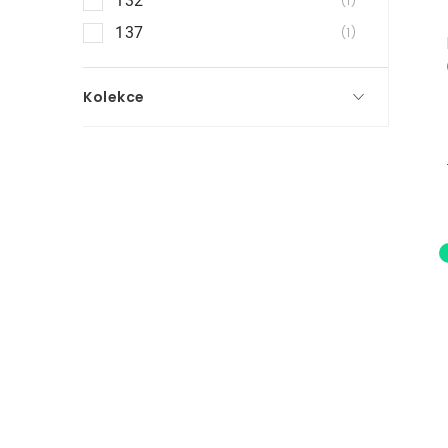
132
1
137
1
Kolekce