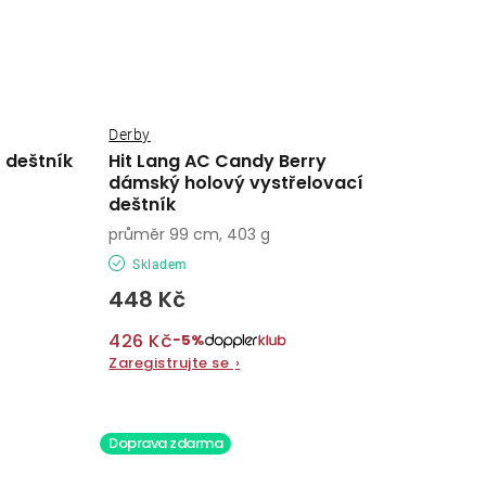
Derby
í deštník
Hit Lang AC Candy Berry
dámský holový vystřelovací
deštník
průměr 99 cm, 403 g
Skladem
448 Kč
426 Kč
−5%
Zaregistrujte se
›
Doprava zdarma