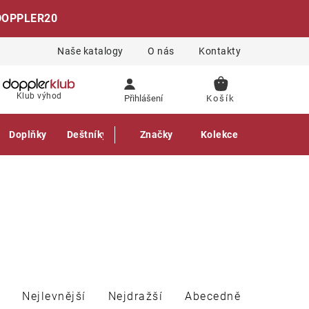
DOPPLER20
Naše katalogy
O nás
Kontakty
NÁKUPNÍ
Klub výhod
Přihlášení
KOŠÍK
Doplňky
Deštníky
Gastro produkty
Značky
Kolekce
Nejlevnější
Nejdražší
Abecedně