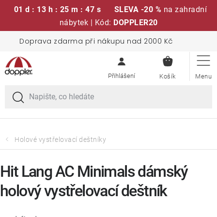
01 d : 13 h : 25 m : 46 s
SLEVA -20 %
na zahradní
nábytek | Kód:
DOPPLER20
Přejít
Doprava zdarma při nákupu nad 2000 Kč
Sedací soupravy
na
NÁKUPN
obsah
KOŠÍK
Slunečníky
Křesla a židle
Polstry a sedáky
Holové vystřelovací deštníky
Stoly
Hit Lang AC Minimals dámský
holový vystřelovací deštník
Lavice a houpačky