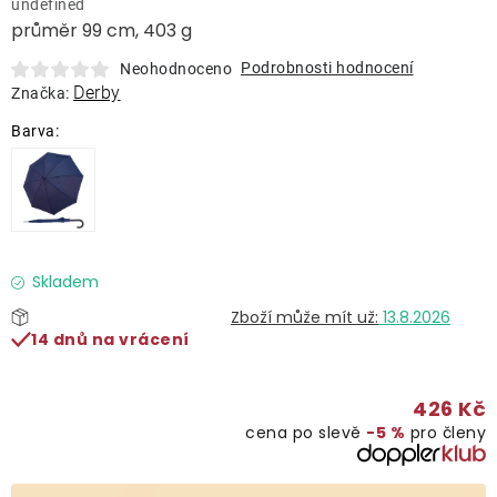
undefined
Lehátka
průměr 99 cm, 403 g
Podrobnosti hodnocení
Neohodnoceno
Doplňky
Derby
Značka:
Deštníky
Gastro produkty
Kolekce
Skladem
13.8.2026
14 dnů na vrácení
Prodávané značky
426 Kč
Klub výhod
cena po slevě
−5 %
pro členy
Naše katalogy