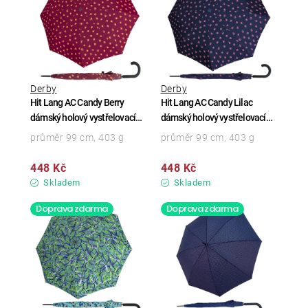
Derby
Derby
Hit Lang AC Candy Berry
Hit Lang AC Candy Lilac
dámský holový vystřelovací
dámský holový vystřelovací
deštník
deštník
průměr 99 cm, 403 g
průměr 99 cm, 403 g
448 Kč
448 Kč
Skladem
Skladem
Doprava zdarma
Doprava zdarma