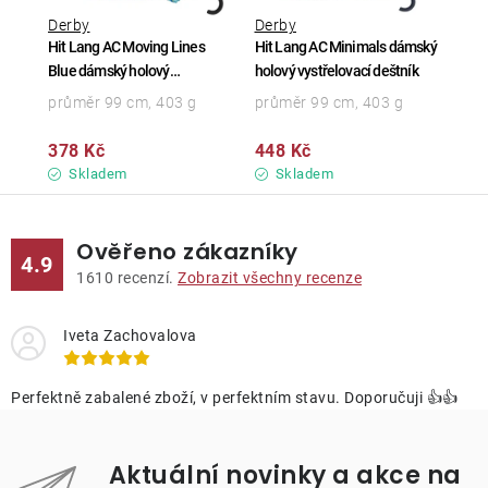
Derby
Derby
Hit Lang AC Moving Lines
Hit Lang AC Minimals dámský
Blue dámský holový
holový vystřelovací deštník
vystřelovací deštník
průměr 99 cm, 403 g
průměr 99 cm, 403 g
378 Kč
448 Kč
Skladem
Skladem
Ověřeno zákazníky
4.9
1610
recenzí.
Zobrazit všechny recenze
Iveta Zachovalova
Perfektně zabalené zboží, v perfektním stavu. Doporučuji 👍👍
Aktuální novinky a akce na