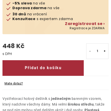
-5% sleva
na vše
Doprava zdarma
na vše
O nás
30 dnů
na vrácení
Konzultace
s expertem zdarma
Kontakty
Zaregistrovat se ›
Registrace je ZDARMA
448 Kč
Měrná cena:
Přidat do košíku
Mate dotaz?
Vystřelovací holový deštník s
jedinečným
barevným vzorem,
který nadchne všechny dámy. Má velmi
širokou střechu
, takže
se pod ním mohou před deštěm ukrýt i dvě osoby.
Plastová