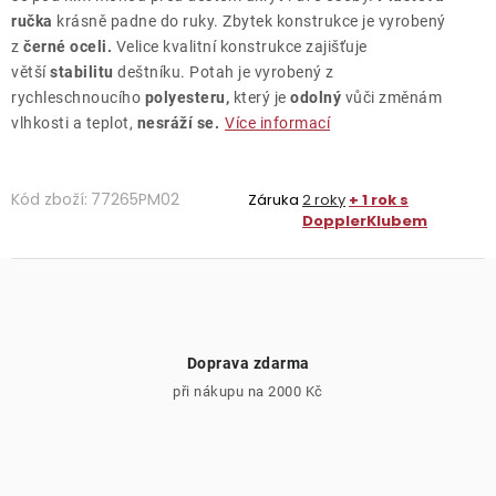
ručka
krásně padne do ruky. Zbytek konstrukce je vyrobený
z
černé oceli.
Velice kvalitní konstrukce zajišťuje
větší
stabilitu
deštníku. Potah je vyrobený z
rychleschnoucího
polyesteru,
který je
odolný
vůči změnám
vlhkosti a teplot,
nesráží se.
Více informací
Kód zboží:
77265PM02
Záruka
2 roky
+ 1 rok s
DopplerKlubem
Doprava zdarma
při nákupu na 2000 Kč