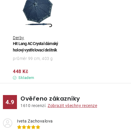
Derby
Hit Lang AC Crystal dámský
holový vystřelovací deštník
průměr 99 cm, 403 g
448 Kč
Skladem
Ověřeno zákazníky
4.9
1610
recenzí.
Zobrazit všechny recenze
Iveta Zachovalova