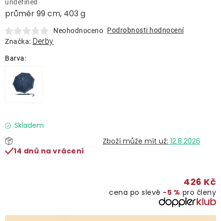
undefined
Lehátka
průměr 99 cm, 403 g
Podrobnosti hodnocení
Neohodnoceno
Doplňky
Derby
Značka:
Deštníky
Gastro produkty
Kolekce
Skladem
12.8.2026
14 dnů na vrácení
Prodávané značky
426 Kč
Klub výhod
cena po slevě
−5 %
pro členy
Naše katalogy