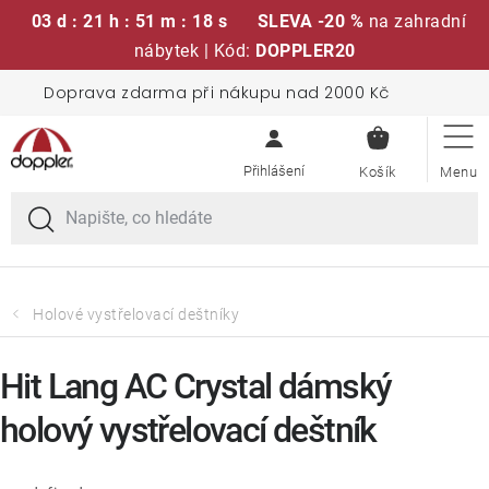
03 d : 21 h : 51 m : 17 s
SLEVA -20 %
na zahradní
nábytek | Kód:
DOPPLER20
Přejít
Doprava zdarma při nákupu nad 2000 Kč
Sedací soupravy
na
NÁKUPN
obsah
KOŠÍK
Slunečníky
Křesla a židle
Polstry a sedáky
Holové vystřelovací deštníky
Stoly
Hit Lang AC Crystal dámský
holový vystřelovací deštník
Lavice a houpačky