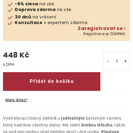
-5% sleva
na vše
Doprava zdarma
na vše
O nás
30 dnů
na vrácení
Konzultace
s expertem zdarma
Kontakty
Zaregistrovat se ›
Registrace je ZDARMA
448 Kč
Měrná cena:
Přidat do košíku
Mate dotaz?
Vystřelovací holový deštník s
jedinečným
barevným vzorem,
který nadchne všechny dámy. Má velmi
širokou střechu
, takže
se pod ním mohou před deštěm ukrýt i dvě osoby.
Plastová