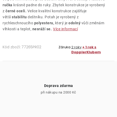
ručka
krásně padne do ruky. Zbytek konstrukce je vyrobený
z
černé oceli.
Velice kvalitní konstrukce zajišťuje
větší
stabilitu
deštníku. Potah je vyrobený z
rychleschnoucího
polyesteru,
který je
odolný
vůči změnám
vlhkosti a teplot,
nesráží se.
Více informací
Kód zboží:
77265PR02
Záruka
2 roky
+ 1 rok s
DopplerKlubem
Doprava zdarma
při nákupu na 2000 Kč