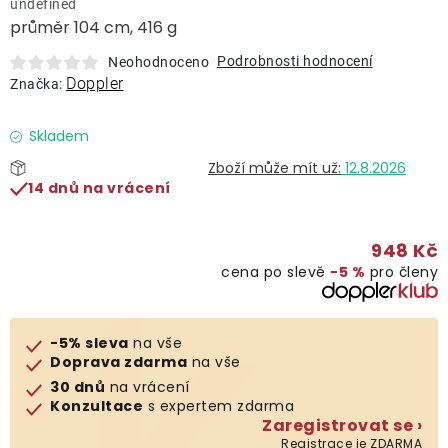
undefined
Lehátka
průměr 104 cm, 416 g
Podrobnosti hodnocení
Neohodnoceno
Doplňky
Doppler
Značka:
Deštníky
Skladem
12.8.2026
14 dnů na vrácení
Gastro produkty
948 Kč
Kolekce
cena po slevě
−5 %
pro členy
Prodávané značky
-5% sleva
na vše
Doprava zdarma
na vše
Klub výhod
30 dnů
na vrácení
Konzultace
s expertem zdarma
Zaregistrovat se ›
Naše katalogy
Registrace je ZDARMA