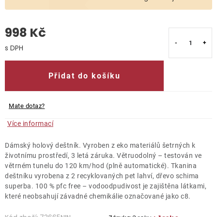
O nás
998 Kč
Kontakty
Měrná cena:
Přidat do košíku
Mate dotaz?
Více informací
Dámský holový deštník. Vyroben z eko materiálů šetrných k
životnímu prostředí, 3 letá záruka. Větruodolný – testován ve
větrném tunelu do 120 km/hod (plně automatické). Tkanina
deštníku vyrobena z 2 recyklovaných pet lahví, dřevo schima
superba. 100 % pfc free – vodoodpudivost je zajištěna látkami,
které neobsahují závadné chemikálie označované jako c8.