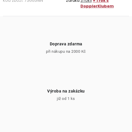
Kód zboží:
73665NIN
Záruka
3 roky
+ 1 rok s
DopplerKlubem
Doprava zdarma
při nákupu na 2000 Kč
Výroba na zakázku
již od 1 ks