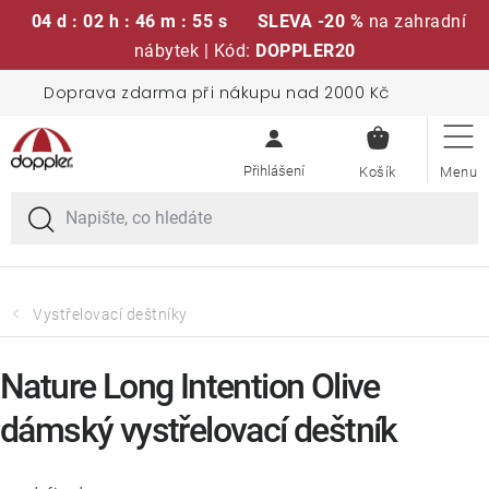
04 d : 02 h : 46 m : 54 s
SLEVA -20 %
na zahradní
nábytek | Kód:
DOPPLER20
Přejít
Doprava zdarma při nákupu nad 2000 Kč
Sedací soupravy
na
NÁKUPN
obsah
KOŠÍK
Slunečníky
Křesla a židle
Polstry a sedáky
Vystřelovací deštníky
Stoly
Nature Long Intention Olive
dámský vystřelovací deštník
Lavice a houpačky